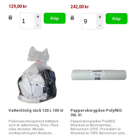
129,00 kr
242,00 kr
+
+
Köp
Köp
-
-
Papperskorgpåse PolyREG
Vattenlöslig säck 120 L 100 st
30L Vi
Papperskorgspåse PolyREG
Polynovas transparent tvättsäck
tillverkad av återinsamlad,
som är vattenlöslig, finns i flera
återvunnen LDPE. Produkten är
olika storlekar. Minska
tillverkad av 100% återvunnen plas...
smittspridningen! Används ...