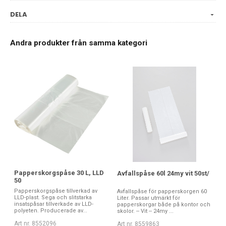
DELA
Andra produkter från samma kategori
Papperskorgspåse 30 L, LLD
Avfallspåse 60l 24my vit 50st/
50
Papperskorgspåse tillverkad av
Avfallspåse för papperskorgen 60
LLD-plast. Sega och slitstarka
Liter. Passar utmärkt för
insatspåsar tillverkade av LLD-
papperskorgar både på kontor och
polyeten. Producerade av...
skolor. -- Vit -- 24my ...
Art nr. 8552096
Art nr. 8559863