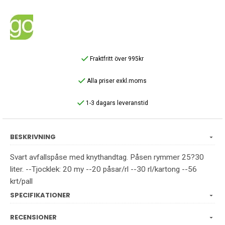
Fraktfritt över 995kr
Alla priser exkl.moms
1-3 dagars leveranstid
BESKRIVNING
Svart avfallspåse med knythandtag. Påsen rymmer 25?30
liter. --Tjocklek: 20 my --20 påsar/rl --30 rl/kartong --56
krt/pall
SPECIFIKATIONER
RECENSIONER