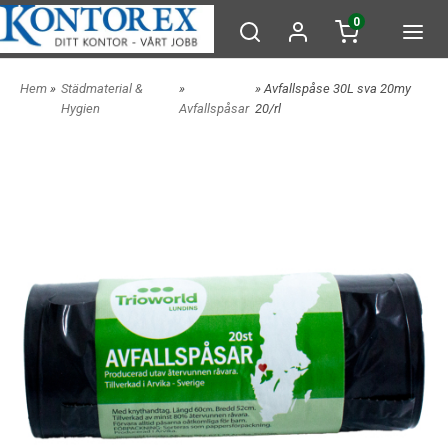
0
Hem
»
Städmaterial &
»
» Avfallspåse 30L sva 20my
Hygien
Avfallspåsar
20/rl