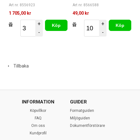
Art nr. 8566588
Art nr. 8556923
49,00 kr
1 705,00 kr
+
+
Köp
Köp
-
-
Tillbaka
INFORMATION
GUIDER
Köpvillkor
Formatguiden
FAQ
Miljöguiden
Om oss
Dokumentförstörare
Kundprofil