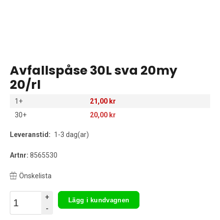
Avfallspåse 30L sva 20my
20/rl
1+
21,00 kr
30+
20,00 kr
Leveranstid:
1-3 dag(ar)
Artnr:
8565530
Önskelista
+
Lägg i kundvagnen
-