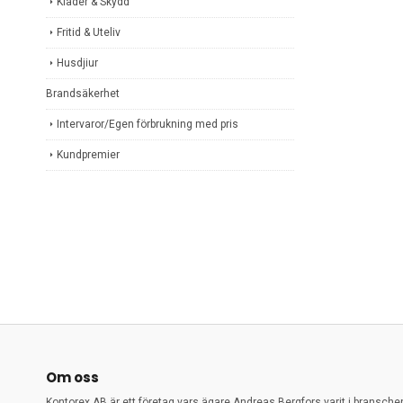
Kläder & Skydd
Fritid & Uteliv
Husdjiur
Brandsäkerhet
Intervaror/Egen förbrukning med pris
Kundpremier
Om oss
Kontorex AB är ett företag vars ägare Andreas Bergfors varit i bransch