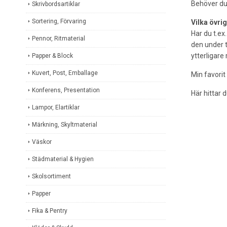
Behöver du 
Skrivbordsartiklar
Sortering, Förvaring
Vilka övrig
Har du t.ex
Pennor, Ritmaterial
den under t
ytterligare
Papper & Block
Kuvert, Post, Emballage
Min favorit
Konferens, Presentation
Här hittar 
Lampor, Elartiklar
Märkning, Skyltmaterial
Väskor
Städmaterial & Hygien
Skolsortiment
Papper
Fika & Pentry