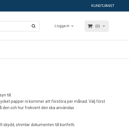
KUNDTJÄNST
Logga in
(0)
n till.
cket papper ni kommer att förstöra per månad. Välj först
å den och hur frekvent den ska användas.
lt skydd, strimlar dokumenten till konfetti.