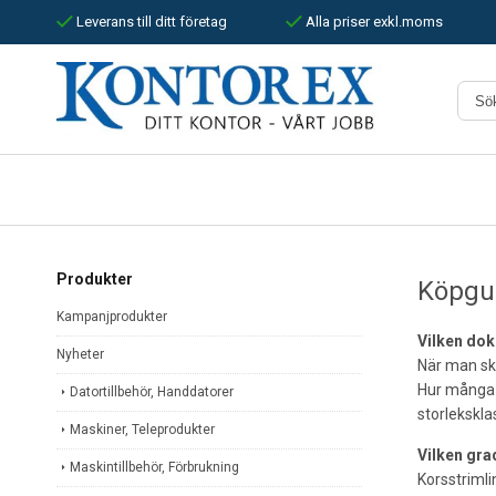
Leverans till ditt företag
Alla priser exkl.moms
Produkter
Köpgui
Kampanjprodukter
Vilken dok
Nyheter
När man ska
Hur många 
Datortillbehör, Handdatorer
storlekskl
Maskiner, Teleprodukter
Vilken gra
Maskintillbehör, Förbrukning
Korsstrimli