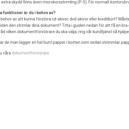
extra skydd finns även microkorsstrimling (P-5). För normalt kontorsbru
a funktioner är du i behov av?
. behov av att kunna förstöra cd-skivor, dvd-skivor eller kreditkort? M
iden den strimlar dina dokument? Titta i guiden nedan för att få en br
 råd vilken dokumentförstörare du ska välja, ring vår kundtjänst så hjälper
 är de man lägger en hel bunt papper i botten som sedan strimmlar papp
du våra
dokumentförstörare