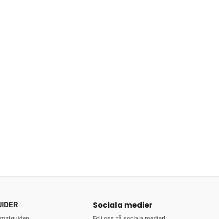
Sociala medier
UIDER
rmatguiden
Följ oss på sociala medier!