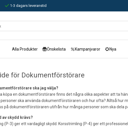
1-3 dagars leveranstid
Alla Produkter
Önskelista
Kampanjvaror
Nya
de för Dokumentförstörare
umentförstörare ska jag välja?
 köpa en dokumentförstörare finns det några olika aspekter att ta hänsy
personer ska använda dokumentförstöraren och hur ofta? Alltså hur my
ass på dokumentförstöraren utifrån hur många personer som ska dela p
d av skydd krävs?
ng (P-3) ger ett vardagligt skydd. Korsstrimling (P-4) ger ett professionel