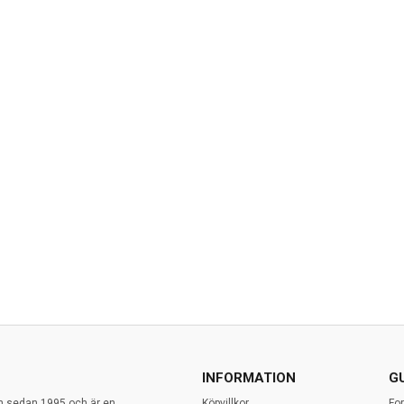
INFORMATION
G
en sedan 1995 och är en
Köpvillkor
Fo