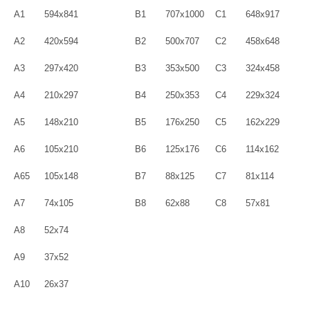
A1
594x841
B1
707x1000
C1
648x917
A2
420x594
B2
500x707
C2
458x648
A3
297x420
B3
353x500
C3
324x458
A4
210x297
B4
250x353
C4
229x324
A5
148x210
B5
176x250
C5
162x229
A6
105x210
B6
125x176
C6
114x162
A65
105x148
B7
88x125
C7
81x114
A7
74x105
B8
62x88
C8
57x81
A8
52x74
A9
37x52
A10
26x37