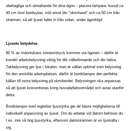
obehagliga och utmattande för dina ögon – placera lampans huvud ca
40 cm över bordsytan, mitt emot din "skrivhand" och ca 50 cm från
skärmen, så att ljuset faller in från sidan, under ögonhöjd.
Ljusets betydelse
80 % av människans sinnesintryck kommer via ögonen – därför är
korrekt arbetsbelysning viktig för ditt välbefinnande och din hälsa.
Takbelysning ger ljus i lokalen, men är sällan optimal som belysning
för den enskilda arbetsplatsen, därför är bordslampor den perfekta
källan till extra belysning på skrivbordet. Belysningen ska anpassas
så att ljuset koncentreras kring huvudarbetsområdet och avtar utanför
detta.
Bordslampor med reglerbar ljusstyrka ger de bästa möjligheterna till
individuell anpassning av ljuset. Om du arbetar vid datorn behöver du
t.ex. inte så hög ljusstyrka, eftersom datorskärmen är en ljuskälla i
sig.