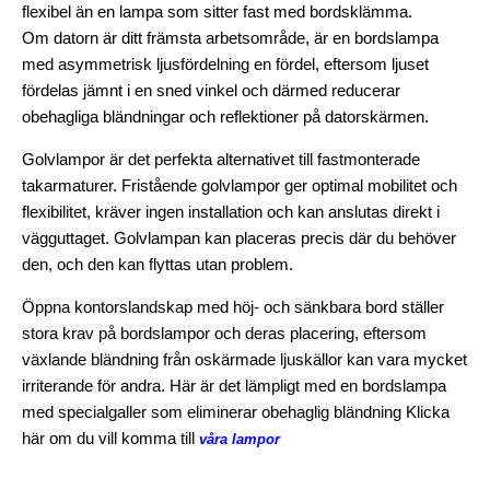
flexibel än en lampa som sitter fast med bordsklämma.
Om datorn är ditt främsta arbetsområde, är en bordslampa
med asymmetrisk ljusfördelning en fördel, eftersom ljuset
fördelas jämnt i en sned vinkel och därmed reducerar
obehagliga bländningar och reflektioner på datorskärmen.
Golvlampor är det perfekta alternativet till fastmonterade
takarmaturer. Fristående golvlampor ger optimal mobilitet och
flexibilitet, kräver ingen installation och kan anslutas direkt i
vägguttaget. Golvlampan kan placeras precis där du behöver
den, och den kan flyttas utan problem.
Öppna kontorslandskap med höj- och sänkbara bord ställer
stora krav på bordslampor och deras placering, eftersom
växlande bländning från oskärmade ljuskällor kan vara mycket
irriterande för andra. Här är det lämpligt med en bordslampa
med specialgaller som eliminerar obehaglig bländning Klicka
här om du vill komma till
våra lampor