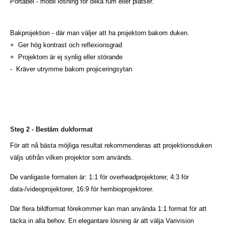
Portabel - mobil lösning för olika rum eller platser.
Bakprojektion - där man väljer att ha projektorn bakom duken.
+ Ger hög kontrast och reflexionsgrad
+ Projektorn är ej synlig eller störande
- Kräver utrymme bakom projiceringsytan
Steg 2 - Bestäm dukformat
För att nå bästa möjliga resultat rekommenderas att projektionsduken
väljs utifrån vilken projektor som används.
De vanligaste formaten är: 1:1 för overheadprojektorer, 4:3 för
data-/videoprojektorer, 16:9 för hembioprojektorer.
Där flera bildformat förekommer kan man använda 1:1 format för att
täcka in alla behov. En elegantare lösning är att välja Varivision