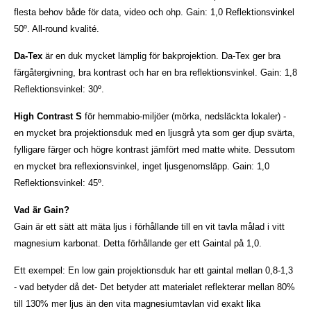
flesta behov både för data, video och ohp. Gain: 1,0 Reflektionsvinkel
50º. All-round kvalité.
Da-Tex
är en duk mycket lämplig för bakprojektion. Da-Tex ger bra
färgåtergivning, bra kontrast och har en bra reflektionsvinkel. Gain: 1,8
Reflektionsvinkel: 30º.
High Contrast S
för hemmabio-miljöer (mörka, nedsläckta lokaler) -
en mycket bra projektionsduk med en ljusgrå yta som ger djup svärta,
fylligare färger och högre kontrast jämfört med matte white. Dessutom
en mycket bra reflexionsvinkel, inget ljusgenomsläpp. Gain: 1,0
Reflektionsvinkel: 45º.
Vad är Gain?
Gain är ett sätt att mäta ljus i förhållande till en vit tavla målad i vitt
magnesium karbonat. Detta förhållande ger ett Gaintal på 1,0.
Ett exempel: En low gain projektionsduk har ett gaintal mellan 0,8-1,3
- vad betyder då det- Det betyder att materialet reflekterar mellan 80%
till 130% mer ljus än den vita magnesiumtavlan vid exakt lika