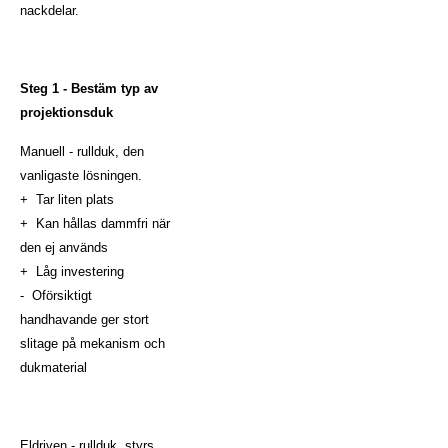
nackdelar.
Steg 1 - Bestäm typ av
projektionsduk
Manuell - rullduk, den
vanligaste lösningen.
+ Tar liten plats
+ Kan hållas dammfri när
den ej används
+ Låg investering
- Oförsiktigt
handhavande ger stort
slitage på mekanism och
dukmaterial
Eldriven - rullduk, styrs