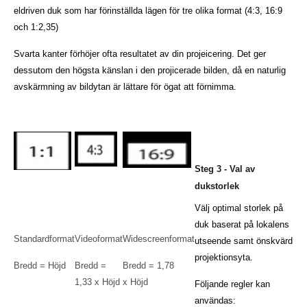
eldriven duk som har förinställda lägen för tre olika format (4:3, 16:9
och 1:2,35)
Svarta kanter förhöjer ofta resultatet av din projeicering. Det ger
dessutom den högsta känslan i den projicerade bilden, då en naturlig
avskärmning av bildytan är lättare för ögat att förnimma.
Steg 3 - Val av
dukstorlek
Välj optimal storlek på
duk baserat på lokalens
Standardformat
Videoformat
Widescreenformat
utseende samt önskvärd
projektionsyta.
Bredd = Höjd
Bredd =
Bredd = 1,78
1,33 x Höjd
x Höjd
Följande regler kan
användas: