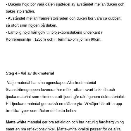
- Dukens höjd bör vara ca en sjättedel av avståndet mellan duken och
bakre stolsraden.
- Avståndet mellan främre stolsraden och duken bör vara ca dubbelt
så stort som höjden på duken.
- Lämplig höjd från golv till projektionsdukens underkant i
Konferensmiljö =125cm och i Hemmabiomiljö min 90cm.
Steg 4 - Val av dukmaterial
Varje material har sina egenskaper. Alla frontmaterial
Svanströmsgruppen levererar har mörk, oftast svart baksida och
tjocka material som eliminerar att ljuset går rakt igenom dukmaterialet.
Ett tjockare material ger också en slätare yta. Vi väljer här att ta upp
tre olika typer som täcker de flesta behov.
Matte white
material ger bra reflektion och bra naturlig färgåtergivning
samt en bra reflektionsvinkel. Matte-white kvalité passar för de allra