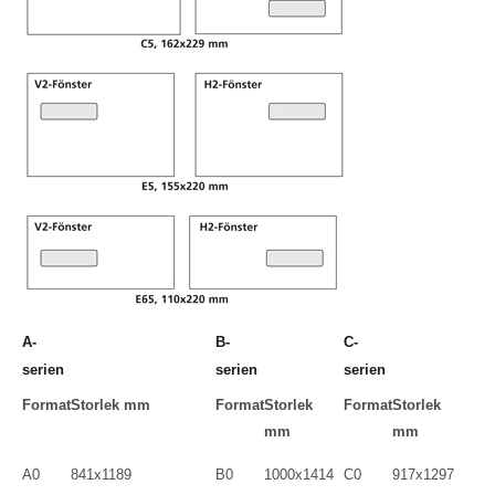
A-
B-
C-
serien
serien
serien
Format
Storlek mm
Format
Storlek
Format
Storlek
mm
mm
A0
841x1189
B0
1000x1414
C0
917x1297