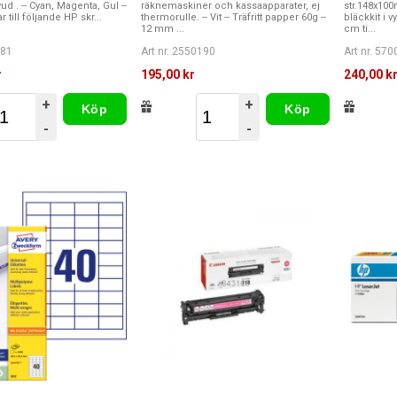
d . -- Cyan, Magenta, Gul --
räknemaskiner och kassaapparater, ej
str.148x10
r till följande HP skr...
thermorulle. -- Vit -- Träfritt papper 60g --
bläckkit i v
12 mm ...
cm ti...
681
Art nr. 2550190
Art nr. 57
r
195,00 kr
240,00 k
+
+
Köp
Köp
-
-