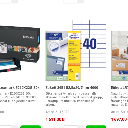
Lexmark E260X22G 30k
Etikett 3651 52,5x29,7mm 4000
Etikett L
xmark E260X22G 30k.
Etiketter på A4 ark som passar alla
Naturligt vi
 -- Räcker till ca: 30 000
skrivare. Etiketter med förstärkt grepp,
självhäftan
assar till följande skrivar...
ultragrip. Ett unikt 3D-mönster på
framtagna 
arken...
material. Eti
308
Art nr. 5016079
Art nr. 50
r
1 611,00 kr
1 697,00 