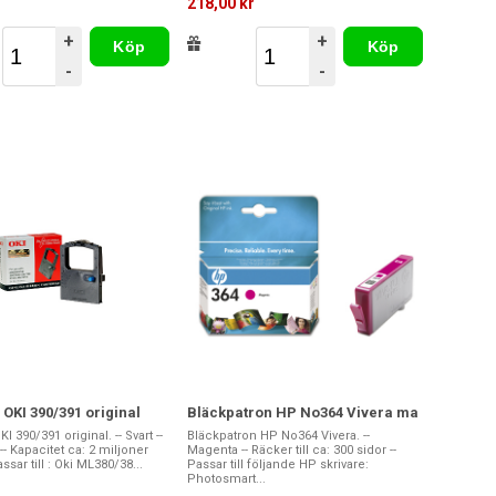
218,00 kr
+
+
Köp
Köp
-
-
OKI 390/391 original
Bläckpatron HP No364 Vivera ma
 390/391 original. -- Svart --
Bläckpatron HP No364 Vivera. --
- Kapacitet ca: 2 miljoner
Magenta -- Räcker till ca: 300 sidor --
ssar till : Oki ML380/38...
Passar till följande HP skrivare:
Photosmart...