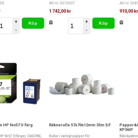
000
Art nr. 5016007
Art nr. 56
r
1 742,00 kr
910,00 k
+
+
Köp
Köp
-
-
n HP No57 3-färg
Räknerulle 57x70x12mm 35m 5/f
Papper&F
KP36IP
P Nr57 3-färger, C6657AE,
Rullar i vanligt papper för
Bläckpatro