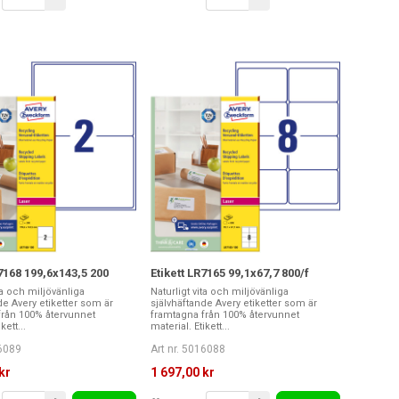
R7168 199,6x143,5 200
Etikett LR7165 99,1x67,7 800/f
ta och miljövänliga
Naturligt vita och miljövänliga
de Avery etiketter som är
självhäftande Avery etiketter som är
från 100% återvunnet
framtagna från 100% återvunnet
kett...
material. Etikett...
16089
Art nr. 5016088
kr
1 697,00 kr