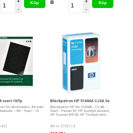
+
+
Köp
Köp
-
-
 svart 10/fp
Bläckpatron HP 51604A CJ3A Sv
r för skrivmaskin, A4 svart
Bläckpatron HP No 51604A / CJ-3A. --
ksida. -- A4 -- Svart -- 10
Svart -- Passar till: HP Quietjet skrivare,
HP Scanjet N9120, HP Thinkjet skriv...
36422
Art nr. 5700114