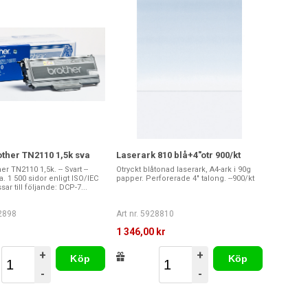
ther TN2110 1,5k sva
Laserark 810 blå+4"otr 900/kt
r TN2110 1,5k. -- Svart --
Otryckt blåtonad laserark, A4-ark i 90g
a. 1 500 sidor enligt ISO/IEC
papper. Perforerade 4" talong. --900/kt
sar till följande: DCP-7...
42898
Art nr. 5928810
r
1 346,00 kr
+
+
Köp
Köp
-
-