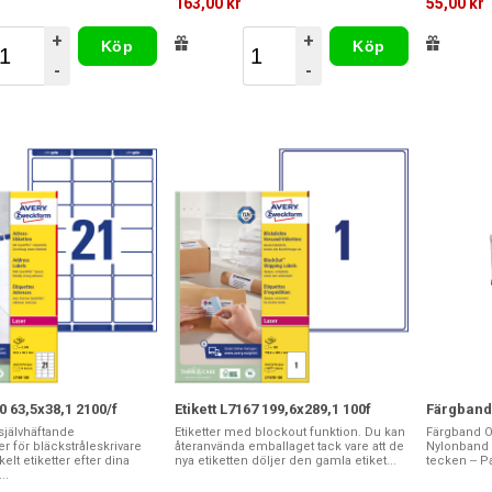
163,00 kr
55,00 kr
+
+
Köp
Köp
-
-
60 63,5x38,1 2100/f
Etikett L7167 199,6x289,1 100f
Färgband 
jälvhäftande
Etiketter med blockout funktion. Du kan
Färgband OKI
er för bläckstråleskrivare
återanvända emballaget tack vare att de
Nylonband -
elt etiketter efter dina
nya etiketten döljer den gamla etiket...
tecken -- Pa
..