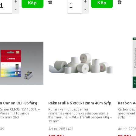
+
+
Köp
Köp
-
-
n Canon CLI-36 färg
Räknerulle 57x65x12mm 40m 5/fp
Karbon A4
anon CLI-36. 1511B001. --
Rullar i vanligt papper för
Karbonpappe
Passar till följande
räknemaskiner och kassaapparater, ej
med vaxad ba
phy mini 260
thermorulle. -- Vit -- Träfritt papper 60g --
st/fp
12 mm ...
239
Art nr. 2051421
Art nr. 22