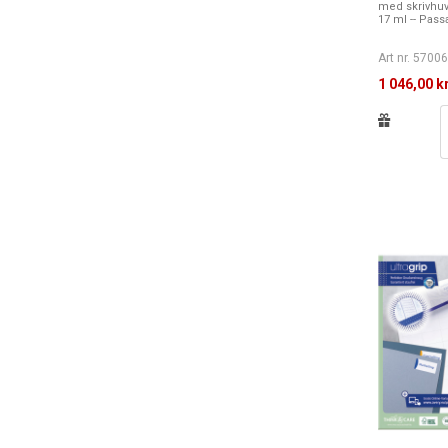
med skrivhuvu
17 ml -- Passa
Art nr. 5700
1 046,00 k