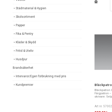
Städmaterial & Hygien
Skolsortiment
Papper
Fika & Pentry
Kläder & Skydd
Fritid & Uteliv
Husdjiur
Brandsäkerhet
Intervaror/Egen förbrukning med pris
Kundpremier
Bläckpatro
Bläckpatron C
Färgpatron -- 
skrivare: Sel
Art nr. 5700