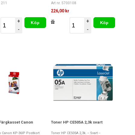
81211
Art nr. 5700108
r
226,00 kr
+
+
Köp
Köp
-
-
ärgkasset Canon
Toner HP CE505A 2,3k svart
n Canon KP-36IP Postkort
Toner HP CE505A 2,3k. -- Svart --