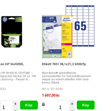
ron HP No920XL
Etikett 7651 38,1x21,2 6500/fp
n HP Nr920 XL CD973AE. --
Med Avery® självhäftande
apacitet: Räcker till ca: 700
adressetiketter för bläckstråleskrivare
 täckning -- Passar til...
skapar du enkelt etiketter efter dina
behov. Etikett...
00553
Art nr. 5016046
r
1 697,00 kr
+
+
Köp
Köp
-
-