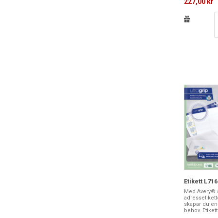
227,00 kr
Etikett L71
Med Avery® s
adressetikett
skapar du enk
behov. Etikett.