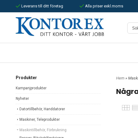
Leverans till ditt företag
Alla priser exkl.moms
Produkter
Hem
» Maski
Kampanjprodukter
Några
Nyheter
Datortillbehör, Handdatorer
Maskiner, Teleprodukter
Maskintillbehör, Förbrukning
Papper- Bläckstråleskrivare