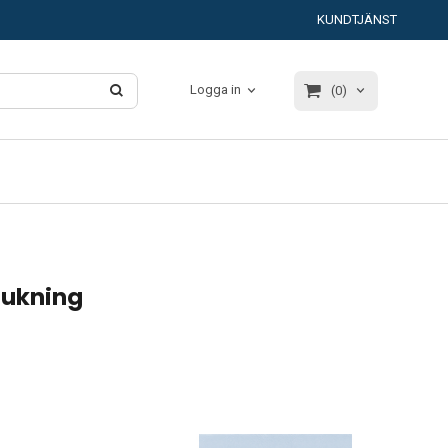
KUNDTJÄNST
Logga in
(0)
rukning