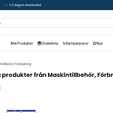
1-3 dagars leveranstid
Alla Produkter
Önskelista
Kampanjvaror
Nya
ntillbehör, Förbrukning
 produkter från Maskintillbehör, Förb