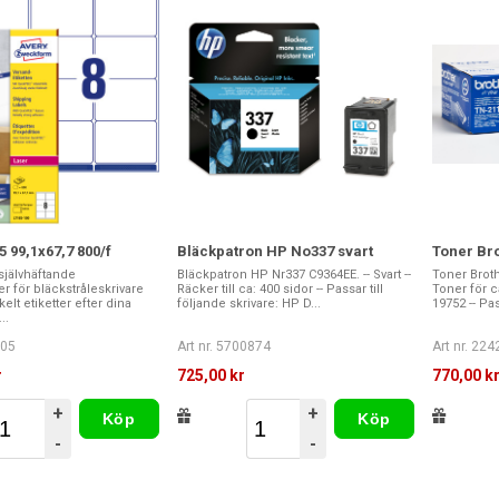
5 99,1x67,7 800/f
Bläckpatron HP No337 svart
Toner Bro
jälvhäftande
Bläckpatron HP Nr337 C9364EE. -- Svart --
Toner Brothe
er för bläckstråleskrivare
Räcker till ca: 400 sidor -- Passar till
Toner för c
elt etiketter efter dina
följande skrivare: HP D...
19752 -- Pas
..
005
Art nr. 5700874
Art nr. 22
r
725,00 kr
770,00 k
+
+
Köp
Köp
-
-