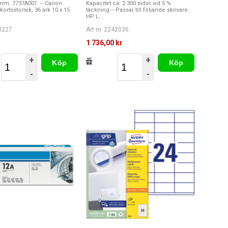
0mm. 7737A001. -- Canon
Kapacitet ca: 2 300 sidor vid 5 %
ykortsstorlek, 36 ark 10 x 15
täckning -- Passar till följande skrivare:
HP L...
00227
Art nr. 2242036
r
1 736,00 kr
+
+
Köp
Köp
-
-