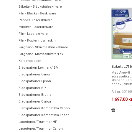
Etiketter- Bläckstråleskrivare
Film- Bläckstråleskrivare
Papper- Laserskrivare
Etiketter- Laserskrivare
Film- Laserskrivare
Film- Kopieringsmaskin
Färgband- Skrivmaskin/Räknare
Färgband- Matrisskrivare/Fax
Karbonpapper
Etikett L716
Bläckpatron Lexmark/IBM
Med Avery® s
Bläckpatroner Canon
adressetikett
skapar du enk
Bläckpatroner Epson
behov. Etikett.
Bläckpatroner HP
Art nr. 5016
Bläckpatroner Brother
1 697,00 k
Bläckpatroner Övriga
Bläckpatroner Kompatibla Canon
Bläckpatroner Kompatibla Epson
Lasertoner/Trummor HP
Lasertoner/Trummor Canon