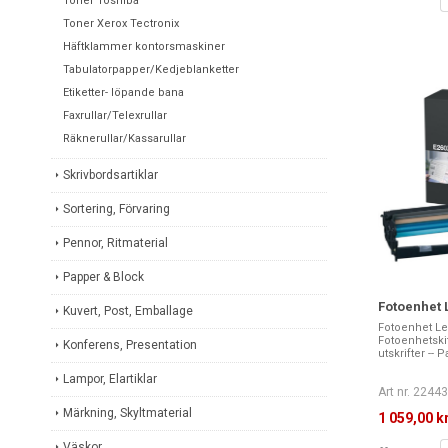
Toner Toshiba
Toner Xerox Tectronix
Häftklammer kontorsmaskiner
Tabulatorpapper/Kedjeblanketter
Etiketter- löpande bana
Faxrullar/Telexrullar
Räknerullar/Kassarullar
Skrivbordsartiklar
Sortering, Förvaring
Pennor, Ritmaterial
Papper & Block
Fotoenhet 
Kuvert, Post, Emballage
Fotoenhet Le
Fotoenhetskit.
Konferens, Presentation
utskrifter -- P
Lampor, Elartiklar
Art nr. 2244
Märkning, Skyltmaterial
1 059,00 k
Väskor