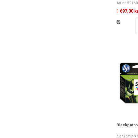
Art nr. 5016
1 697,00 k
Bläckpatro
Bläckpatron H