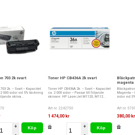
n 703 2k svart
Toner HP CB436A 2k svart
Bläckpat
magenta
3 2k. -- Svart -- Kapacitet:
Toner HP CB436A 2k. -- Svart -- Kapacitet
Bläckpatro
a 2 000 sidor vid 5% täckning
ca: 2 000 sidor -- Passar till följande
Magenta -- K
följande skriva...
skrivare: HP LaserJet M1120, M112...
sidor vid 5%
570
Art nr. 2242750
Art nr. 57
r
1 474,00 kr
380,00 k
+
+
Köp
Köp
-
-