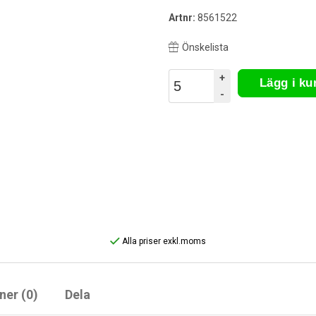
Artnr:
8561522
Önskelista
+
Lägg i k
-
Alla priser exkl.moms
ner (0)
Dela