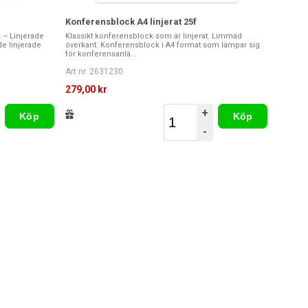
Konferensblock A4 linjerat 25f
-- Linjerade
Klassikt konferensblock som är linjerat. Limmad
de linjerade
överkant. Konferensblock i A4 format som lämpar sig
för konferensanlä...
Art nr. 2631230
279,00 kr
+
Köp
Köp
-