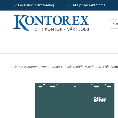
Leverans till ditt företag
Alla priser exkl.moms
Hem
»
Konferens, Presentation
»
Block- Blädder/Konferens
» Blädderbl