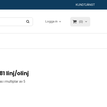
KUNDTJÄNST
Logga in
(0)
 linj/olinj
 i multiplar av 5