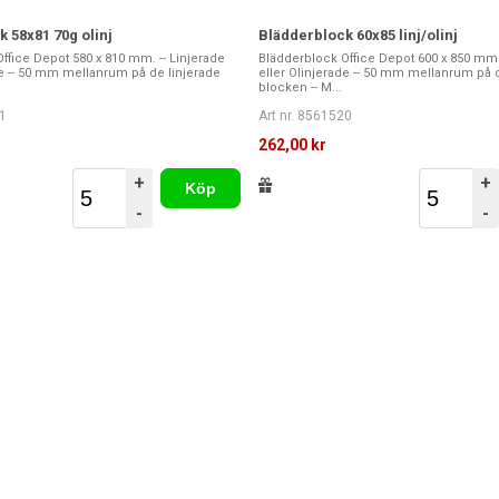
 58x81 70g olinj
Blädderblock 60x85 linj/olinj
ffice Depot 580 x 810 mm. -- Linjerade
Blädderblock Office Depot 600 x 850 mm. 
de -- 50 mm mellanrum på de linjerade
eller Olinjerade -- 50 mm mellanrum på 
blocken -- M...
1
Art nr. 8561520
262,00 kr
+
+
Köp
-
-