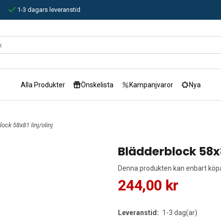
1-3 dagars leveranstid
Alla Produkter
Önskelista
Kampanjvaror
Nya
ock 58x81 linj/olinj
Blädderblock 58x81
Denna produkten kan enbart köpas
244,00 kr
Leveranstid:
1-3 dag(ar)