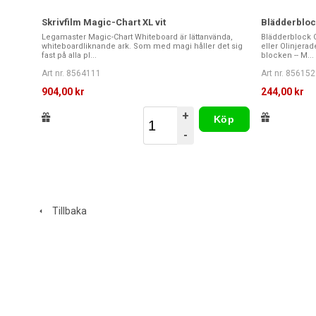
Skrivfilm Magic-Chart XL vit
Blädderblock
Legamaster Magic-Chart Whiteboard är lättanvända,
Blädderblock O
whiteboardliknande ark. Som med magi håller det sig
eller Olinjera
fast på alla pl...
blocken -- M...
Art nr. 8564111
Art nr. 856152
904,00 kr
244,00 kr
+
Köp
-
Tillbaka