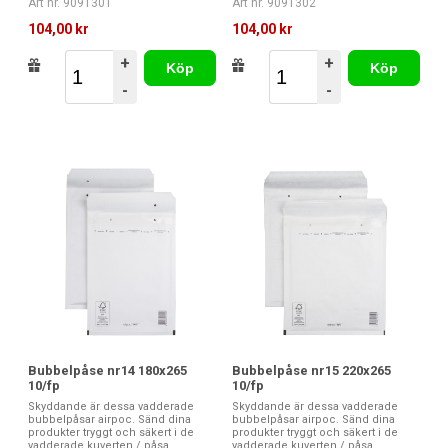
Art nr. 9091301
Art nr. 9091302
104,00 kr
104,00 kr
+
+
Köp
Köp
-
-
Bubbelpåse nr14 180x265
Bubbelpåse nr15 220x265
10/fp
10/fp
Skyddande är dessa vadderade
Skyddande är dessa vadderade
bubbelpåsar airpoc. Sänd dina
bubbelpåsar airpoc. Sänd dina
produkter tryggt och säkert i de
produkter tryggt och säkert i de
vadderade kuverten / påsa...
vadderade kuverten / påsa...