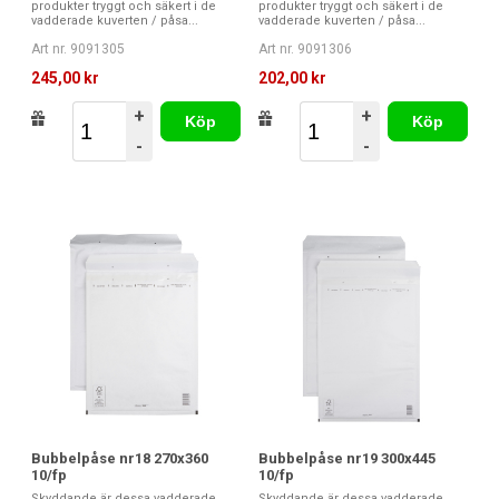
produkter tryggt och säkert i de
produkter tryggt och säkert i de
vadderade kuverten / påsa...
vadderade kuverten / påsa...
Art nr. 9091305
Art nr. 9091306
245,00 kr
202,00 kr
+
+
Köp
Köp
-
-
Bubbelpåse nr19 300x445
Bubbelpåse nr18 270x360
10/fp
10/fp
Skyddande är dessa vadderade
Skyddande är dessa vadderade