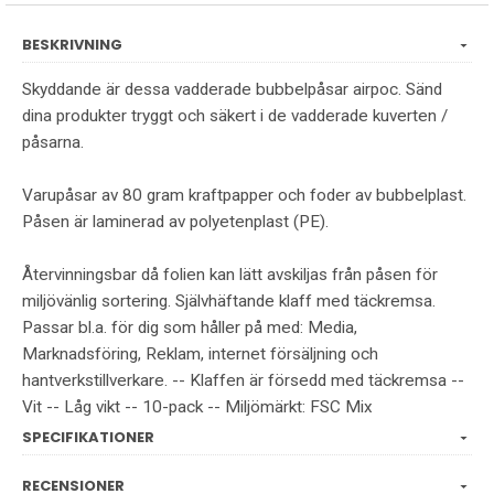
BESKRIVNING
Skyddande är dessa vadderade bubbelpåsar airpoc. Sänd
dina produkter tryggt och säkert i de vadderade kuverten /
påsarna.
Varupåsar av 80 gram kraftpapper och foder av bubbelplast.
Påsen är laminerad av polyetenplast (PE).
Återvinningsbar då folien kan lätt avskiljas från påsen för
miljövänlig sortering. Självhäftande klaff med täckremsa.
Passar bl.a. för dig som håller på med: Media,
Marknadsföring, Reklam, internet försäljning och
hantverkstillverkare. -- Klaffen är försedd med täckremsa --
Vit -- Låg vikt -- 10-pack -- Miljömärkt: FSC Mix
SPECIFIKATIONER
RECENSIONER