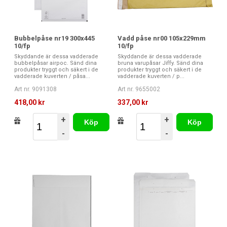
Bubbelpåse nr19 300x445
Vadd påse nr00 105x229mm
10/fp
10/fp
Skyddande är dessa vadderade
Skyddande är dessa vadderade
bubbelpåsar airpoc. Sänd dina
bruna varupåsar Jiffy. Sänd dina
produkter tryggt och säkert i de
produkter tryggt och säkert i de
vadderade kuverten / påsa...
vadderade kuverten / p...
Art nr. 9091308
Art nr. 9655002
418,00 kr
337,00 kr
+
+
Köp
Köp
-
-