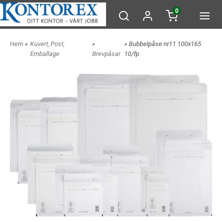
0
Hem
»
Kuvert, Post,
»
» Bubbelpåse nr11 100x165
Emballage
Brevpåsar
10/fp