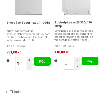
Bubbelpåse nr20 350x470
Brevpåse Securitex C4 100/fp
10/fp
Skyddande är dessa vadderade
Kritvit, ogenomskinlig
bubbelpåsar airpoc. Sänd dina
säkershetsbrevpåse Securitex som
produkter tryggt och säkert i de
har hög rivstyrka och tryckbarhet. --
vadderade kuverten / påsa...
Vattenavvisande -- 130...
Art nr. 9091309
Art nr. 0332040
418,00 kr
731,00 kr
+
+
Köp
Köp
-
-
Tillbaka