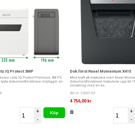
itz IQ Protect 3MP
Dok.först Rexel Momentum X415
örare Leitz IQ Protect Premium 3M P5.
Med kraft att makulera mer! Rexel Mom
 tysta dokumentförstörare möjliggör en
dokumentförstörare makulerar upp till 15
..
inmatning med en ko...
9
Art nr. 2430193
4 756,00 kr
+
+
Köp
-
-