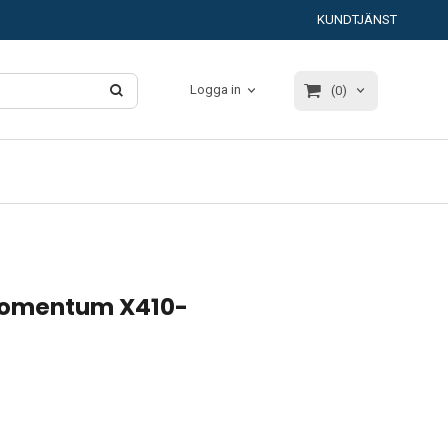
KUNDTJÄNST
Logga in
(0)
 Momentum X410-