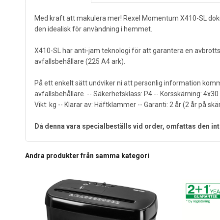
Med kraft att makulera mer! Rexel Momentum X410-SL dokumen
den idealisk för användning i hemmet.
X410-SL har anti-jam teknologi för att garantera en avbrotts
avfallsbehållare (225 A4 ark).
På ett enkelt sätt undviker ni att personlig information 
avfallsbehållare. -- Säkerhetsklass: P4 -- Korsskärning: 4x30 
Vikt: kg -- Klarar av: Häftklammer -- Garanti: 2 år (2 år på skä
Då denna vara specialbeställs vid order, omfattas den int
Andra produkter från samma kategori