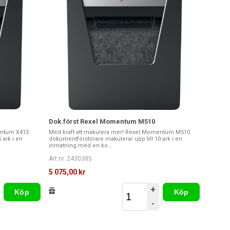
Dok.först Rexel Momentum M510
entum X415
Med kraft att makulera mer! Rexel Momentum M510
 ark i en
dokumentförstörare makulerar upp till 10 ark i en
inmatning med en ko...
Art nr. 2430385
5 075,00 kr
+
Köp
Köp
-