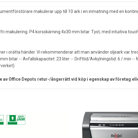
tförstörare makulerar upp till 10 ark i en inmatning med en kontinuerl
fri makulering. P4 korsskärning 4x30 mm bitar. Tyst, med intuitiva touch
kommer i orätta händer. Vi rekommenderar att man använder oljeark var
mm bitar -- Avfallskapacitet: 23 liter -- Drifttid/Avkylningstid: 6 / min -
rverket)
e av Office Depots retur-/ångerrätt vid köp i egenskap av företag ell