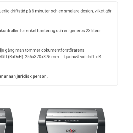
ig driftstid på 6 minuter och en smalare design, vilket gör
kontroller för enkel hantering och en generös 23 liters
 tredje gång man tömmer dokumentförstörarens
- Mått (BxDxH): 255x370x375 mm -- Ljudnivå vid drift: dB --
er annan juridisk person.