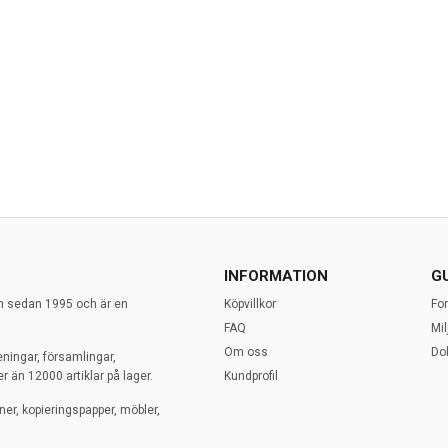
INFORMATION
G
en sedan 1995 och är en
Köpvillkor
Fo
FAQ
Mi
Om oss
Do
eningar, församlingar,
r än 12000 artiklar på lager.
Kundprofil
ner, kopieringspapper, möbler,