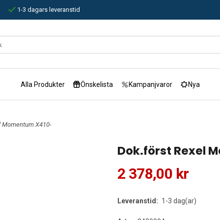
1-3 dagars leveranstid
Alla Produkter
Önskelista
Kampanjvaror
Nya
el Momentum X410-
Dok.först Rexel
2 378,00 kr
Leveranstid:
1-3 dag(ar)