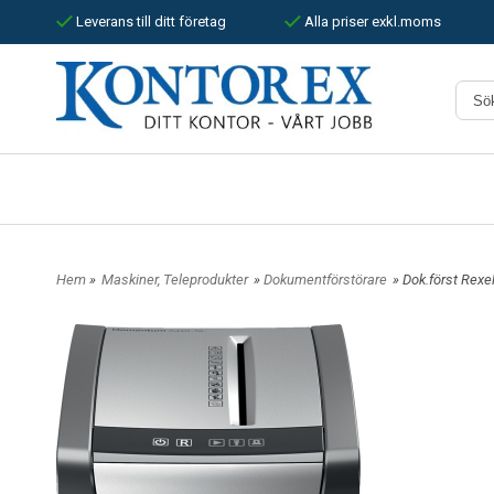
Leverans till ditt företag
Alla priser exkl.moms
Hem
»
Maskiner, Teleprodukter
»
Dokumentförstörare
» Dok.först Rex