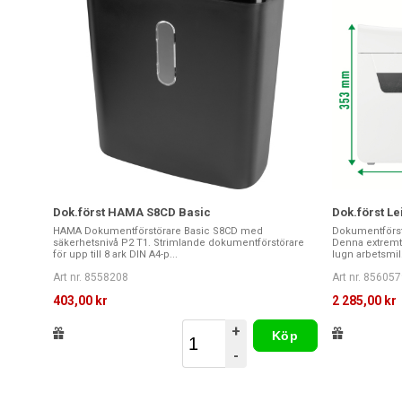
Dok.först HAMA S8CD Basic
Dok.först Le
HAMA Dokumentförstörare Basic S8CD med
Dokumentförst
säkerhetsnivå P2 T1. Strimlande dokumentförstörare
Denna extremt
för upp till 8 ark DIN A4-p...
lugn arbetsmil.
Art nr. 8558208
Art nr. 856057
403,00 kr
2 285,00 kr
+
Köp
-