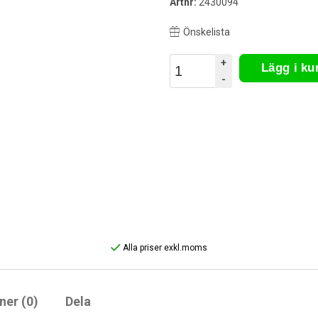
Artnr:
2430094
Önskelista
+
Lägg i k
-
Alla priser exkl.moms
ner (0)
Dela