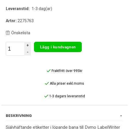
Leveranstid:
1-3 dag(ar)
Artnr:
2275763
Önskelista
+
Lägg i kundvagnen
-
Fraktfritt över 995kr
Alla priser exkl.moms
1-3 dagars leveranstid
BESKRIVNING
Självhäftande etiketter i löpande bana till Dymo LabelWriter