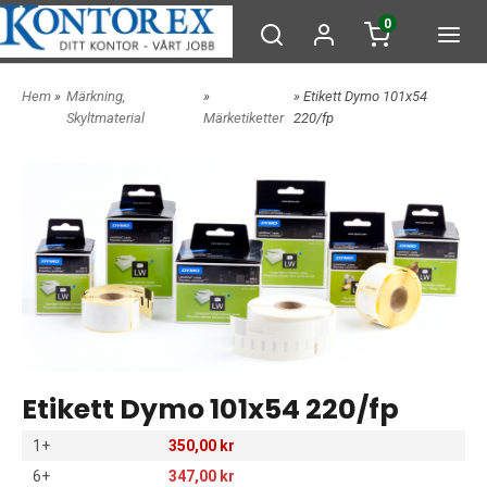
0
Hem
»
Märkning,
»
» Etikett Dymo 101x54
Skyltmaterial
Märketiketter
220/fp
Etikett Dymo 101x54 220/fp
1+
350,00 kr
6+
347,00 kr