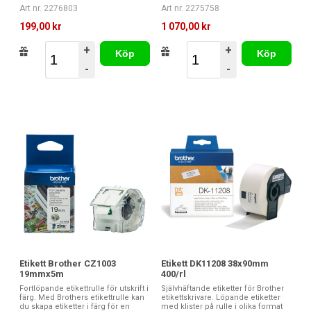
Art nr. 2275758
Art nr. 2276803
1 070,00 kr
199,00 kr
+
+
Köp
Köp
-
-
Etikett Brother CZ1003
Etikett DK11208 38x90mm
19mmx5m
400/rl
Fortlöpande etikettrulle för utskrift i
Självhäftande etiketter för Brother
färg. Med Brothers etikettrulle kan
etikettskrivare. Löpande etiketter
du skapa etiketter i färg för en
med klister på rulle i olika format