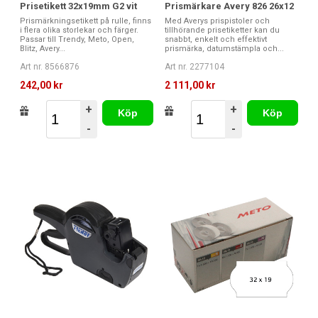
Prisetikett 32x19mm G2 vit
Prismärkare Avery 826 26x12
Prismärkningsetikett på rulle, finns
Med Averys prispistoler och
i flera olika storlekar och färger.
tillhörande prisetiketter kan du
Passar till Trendy, Meto, Open,
snabbt, enkelt och effektivt
Blitz, Avery...
prismärka, datumstämpla och...
Art nr. 8566876
Art nr. 2277104
242,00 kr
2 111,00 kr
+
+
Köp
Köp
-
-