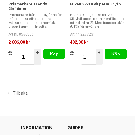
Prismärkare Trendy
Etikett 32x19 vit perm 5rl/fp
26x16mm
Prismärkare från Trendy, finns för
Prismärkningsetiketter Meto.
många olika etikettstorlekar.
Självhäftande, permanentfästande
Märkaren har ett ergonomiskt
(standard nr 2). Med transportskär
grepp i gummi. Enkelt a...
(UTC) för användni...
Art nr. 8566865
Art nr. 2277231
2 606,00 kr
482,00 kr
+
+
Köp
Köp
-
-
Tillbaka
INFORMATION
GUIDER