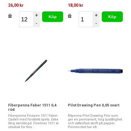
26,00 kr
18,00 kr
+
+
Köp
Köp
-
-
Fiberpenna Faber 1511 0,4
Pilot Drawing Pen 0,05 svart
röd
Fiberpenna Finepen 1511 Faber-
Ritpenna Pilot Drawing Pen som
Castell med förstärkt spets. Extra
ger en permanent, hög ljustålighet
lång skrivlängd. Fineliner 1511 är
och vattenfast skrift på papper.
idealisk för fins...
Pennlocket har ett...