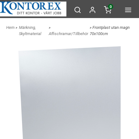
0
Hem
»
Märkning,
»
» Frontplast utan magn
Skyltmaterial
Affischramar/Tillbehör
70x100cm