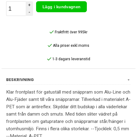
+
Lägg i kundvagnen
-
Fraktfritt över 995kr
Alla priser exkl.moms
1-3 dagars leveranstid
BESKRIVNING
Klar frontplast för gatuställ med snäppram som Alu-Line och
Alu-Fjäder samt till våra snäppramar. Tillverkad i materialet A-
PET som är antireflex. Skyddar ditt budskap i alla väderlekar
samt från damm och smuts. Med tiden sliter vädret på
frontplasten om gatupratare och snäppramar står/hänger i
utomhusmiljö. Finns i flera olika storlekar. --Tjocklek: 0,5 mm
--Material: A-PET