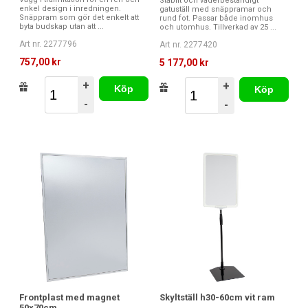
Stabilt och väderbeständigt
enkel design i inredningen.
gatuställ med snäppramar och
Snäppram som gör det enkelt att
rund fot. Passar både inomhus
byta budskap utan att ...
och utomhus. Tillverkad av 25 ...
Art nr. 2277796
Art nr. 2277420
757,00 kr
5 177,00 kr
+
+
Köp
Köp
-
-
Frontplast med magnet
Skyltställ h30-60cm vit ram
50x70cm