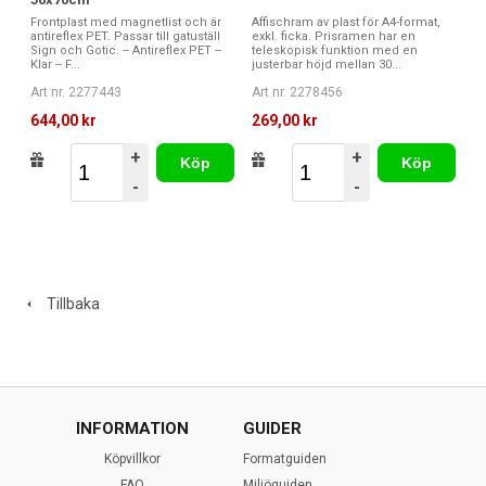
Frontplast med magnetlist och är
Affischram av plast för A4-format,
antireflex PET. Passar till gatuställ
exkl. ficka. Prisramen har en
Sign och Gotic. -- Antireflex PET --
teleskopisk funktion med en
Klar -- F...
justerbar höjd mellan 30...
Art nr. 2277443
Art nr. 2278456
644,00 kr
269,00 kr
+
+
Köp
Köp
-
-
Tillbaka
INFORMATION
GUIDER
Köpvillkor
Formatguiden
FAQ
Miljöguiden