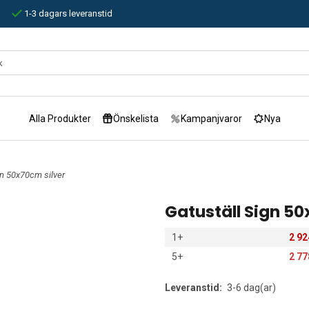
1-3 dagars leveranstid
Alla Produkter
Önskelista
Kampanjvaror
Nya
gn 50x70cm silver
Gatuställ Sign 50
1+
2 92
5+
2 77
Leveranstid:
3-6 dag(ar)