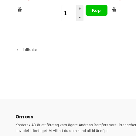
+
Köp
-
Tillbaka
Om oss
Kontorex AB är ett företag vars ägare Andreas Bergfors varit i bransch
huvudel i företaget. Vi vill att du som kund alltid är nöjd.