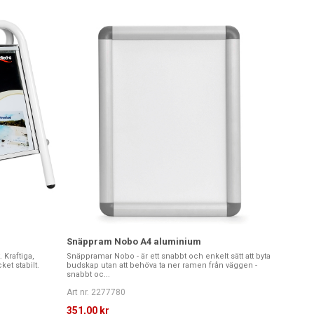
Snäppram Nobo A4 aluminium
 Kraftiga,
Snäppramar Nobo - är ett snabbt och enkelt sätt att byta
et stabilt.
budskap utan att behöva ta ner ramen från väggen -
snabbt oc...
Art nr. 2277780
351,00 kr