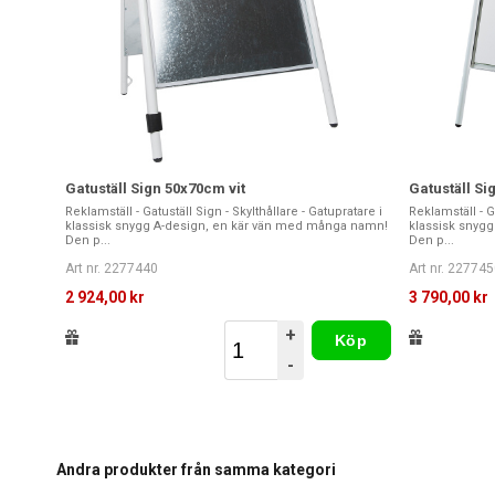
Gatuställ Sign 50x70cm vit
Gatuställ Si
Reklamställ - Gatuställ Sign - Skylthållare - Gatupratare i
Reklamställ - Ga
klassisk snygg A-design, en kär vän med många namn!
klassisk snyg
Den p...
Den p...
Art nr. 2277440
Art nr. 227745
2 924,00 kr
3 790,00 kr
+
Köp
-
Andra produkter från samma kategori