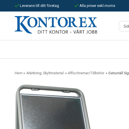
Leverans till ditt företag
Alla priser exkl.moms
Hem
»
Märkning, Skyltmaterial
»
Affischramar/Tillbehör
» Gatuställ Si