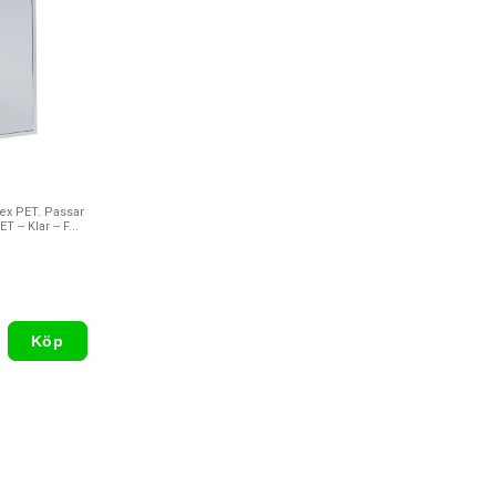
lex PET. Passar
 -- Klar -- F...
Köp