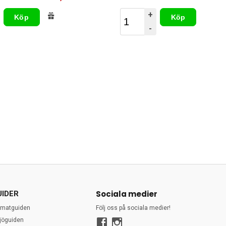
+
Köp
Köp
-
Sociala medier
UIDER
rmatguiden
Följ oss på sociala medier!
ljöguiden