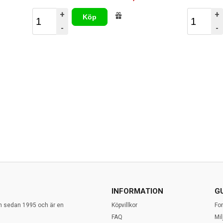
+
+
Köp
-
-
INFORMATION
G
en sedan 1995 och är en
Köpvillkor
Fo
FAQ
Mi