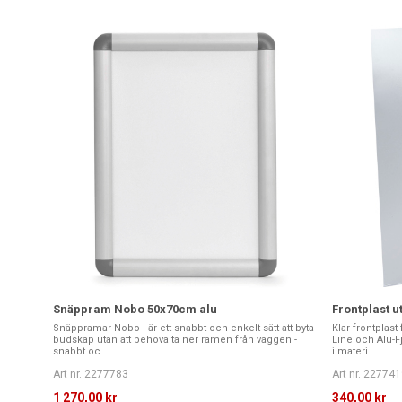
Snäppram Nobo 50x70cm alu
Frontplast 
Snäppramar Nobo - är ett snabbt och enkelt sätt att byta
Klar frontplas
budskap utan att behöva ta ner ramen från väggen -
Line och Alu-Fj
snabbt oc...
i materi...
Art nr. 2277783
Art nr. 227741
1 270,00 kr
340,00 kr