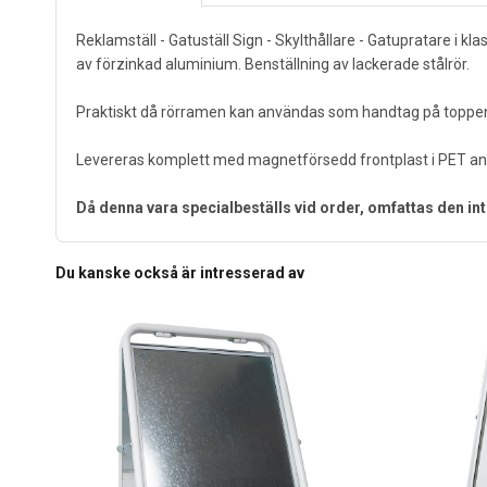
Reklamställ - Gatuställ Sign - Skylthållare - Gatupratare i k
av förzinkad aluminium. Benställning av lackerade stålrör.
Praktiskt då rörramen kan användas som handtag på toppen av
Levereras komplett med magnetförsedd frontplast i PET antirefle
Då denna vara specialbeställs vid order, omfattas den int
Du kanske också är intresserad av