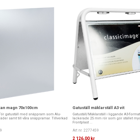
utan magn 70x100cm
Gatuställ mäklarställ A3 vit
t för gatuställ med snäppram som Alu-
Gatuställ/Mäklarställ i liggande A3-format.
äder samt till våra snäppramar. Tillverkad
lackerade 25 mm rör som gör stället myck
Frontplast ...
9
Art nr. 2277459
2 126,00 kr