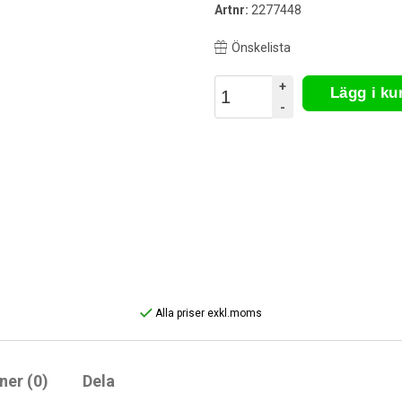
Artnr:
2277448
Önskelista
+
Lägg i k
-
Alla priser exkl.moms
ner (0)
Dela