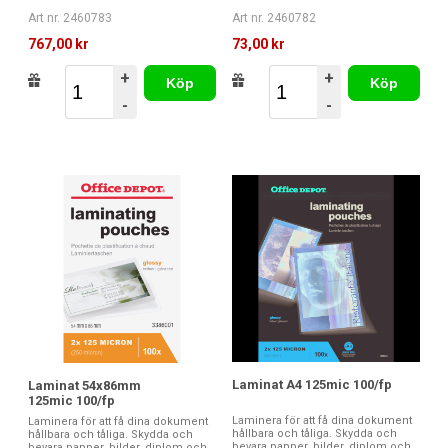
Art nr. 2460783
Art nr. 2460782
767,00 kr
73,00 kr
+
+
Köp
Köp
-
-
Laminat A4 125mic 100/fp
Laminat 54x86mm
125mic 100/fp
Laminera för att få dina dokument
Laminera för att få dina dokument
hållbara och tåliga. Skydda och
hållbara och tåliga. Skydda och
bevara papper, bilder, diplom och
bevara papper, bilder, diplom och