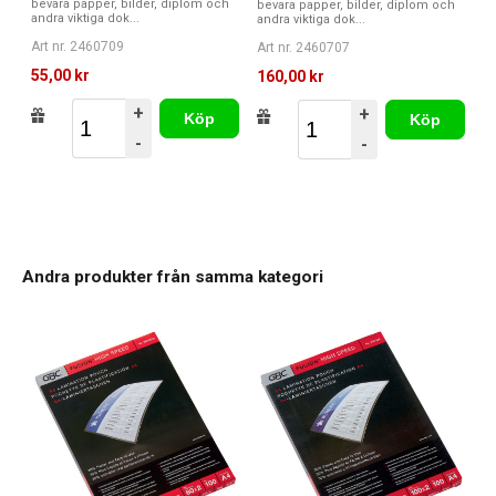
bevara papper, bilder, diplom och
bevara papper, bilder, diplom och
andra viktiga dok...
andra viktiga dok...
Art nr. 2460709
Art nr. 2460707
55,00 kr
160,00 kr
+
+
Köp
Köp
-
-
Andra produkter från samma kategori