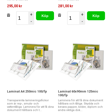
295,00 kr
281,00 kr
+
+
Köp
Köp
-
-
Laminat A4 250mic 100/fp
Laminat 60x90mm 125mic
100/fp
Transparenta lamineringsfickor
Laminera för att få dina dokument
som är rep-, smuts- och
hållbara och tåliga. Skydda och
vattentåliga. Laminera för att få dina
bevara papper, bilder, diplom och
dokument hållbara och t...
andra viktiga dok...