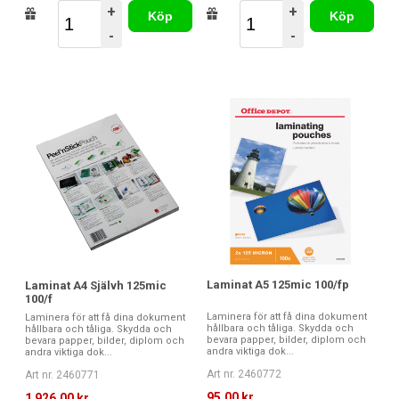
+
+
Köp
Köp
-
-
Laminat A5 125mic 100/fp
Laminat A4 Självh 125mic
100/f
Laminera för att få dina dokument
Laminera för att få dina dokument
hållbara och tåliga. Skydda och
hållbara och tåliga. Skydda och
bevara papper, bilder, diplom och
bevara papper, bilder, diplom och
andra viktiga dok...
andra viktiga dok...
Art nr. 2460772
Art nr. 2460771
95,00 kr
1 926,00 kr