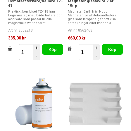
Combiset torkare/hållare TZ-
Magneter glastavlor klar
41
10/fp
Praktiskt kombiset TZ-415 från
Magneter Earth från Nobo.
Legamaster, med både hållare och
Magneter för whiteboardtavlor i
avtorkare som passar till alla
glas som lämpar sig för att visa
magnetiska whiteboardt...
anteckningar eller meddela...
Art nr. 8552213
Art nr. 8562468
335,00 kr
660,00 kr
+
+
Köp
Köp
-
-