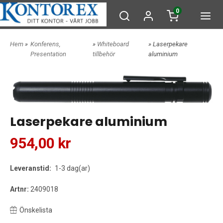
0
Hem
»
Konferens,
»
Whiteboard
» Laserpekare
Presentation
tillbehör
aluminium
Laserpekare aluminium
954,00 kr
Leveranstid:
1-3 dag(ar)
Artnr:
2409018
Önskelista