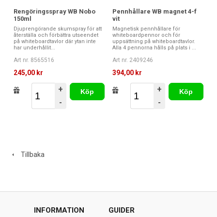
Rengöringsspray WB Nobo
Pennhållare WB magnet 4-f
150ml
vit
Djuprengörande skumspray för att
Magnetisk pennhållare för
återställa och förbättra utseendet
whiteboardpennor och för
på whiteboardtavlor där ytan inte
uppsättning på whiteboardtavlor.
har underhållit...
Alla 4 pennorna hålls på plats i ...
Art nr. 8565516
Art nr. 2409246
245,00 kr
394,00 kr
+
+
Köp
Köp
-
-
Tillbaka
INFORMATION
GUIDER