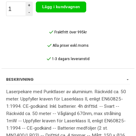
+
Lägg i kundvagnen
-
Fraktfritt över 995kr
Alla priser exkl.moms
1-3 dagars leveranstid
BESKRIVNING
Laserpekare med Punktlaser av aluminium. Räckvidd ca. 50
meter. Uppfyller kraven för Laserklass II, enligt EN60825-
1:1994. CE-godkänd. Inkl. batterier. 4h drifttid. -- Svart --
Räckvidd ca. 50 meter -- Våglängd 670nm, max strålning
1mW -- Uppfyller kraven för Laserklass II, enligt EN60825-
1:1994 -- CE-godkänd -- Batterier medföljer (2 st.
MN2400/LR03) -- Drifttid ca. 4 timmar -- Mått: 150 x Ø16