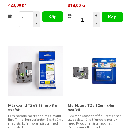
423,00 kr
318,00 kr
+
+
Köp
Köp
-
-
Märkband TZeS 18mmx8m
Märkband TZe 12mmx4m
sva/vit
sva/vit
Laminerade märkband med starkt
TZe-tapekassetter från Brother har
lim. Finns flera varianter. Svart på vit
utvecklats för att fungera perfekt
med starkt lim, svart på gul med
med P-touch märkmaskiner.
extra starkt...
Professionella etiket...