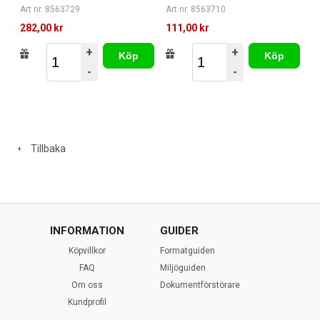
Art nr. 8563729
Art nr. 8563710
282,00 kr
111,00 kr
+
+
Köp
Köp
-
-
Tillbaka
INFORMATION
GUIDER
Köpvillkor
Formatguiden
FAQ
Miljöguiden
Om oss
Dokumentförstörare
Kundprofil