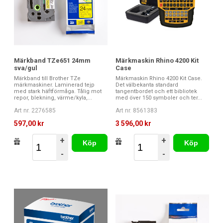
Märkband TZe651 24mm
Märkmaskin Rhino 4200 Kit
sva/gul
Case
Märkband till Brother TZe
Märkmaskin Rhino 4200 Kit Case.
märkmaskiner. Laminerad tejp
Det välbekanta standard
med stark häftförmåga. Tålig mot
tangentbordet och ett bibliotek
repor, blekning, värme/kyla,...
med över 150 symboler och ter...
Art nr. 2276585
Art nr. 8561383
597,00 kr
3 596,00 kr
+
+
Köp
Köp
-
-