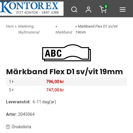
0
Hem
»
Märkning,
»
» Märkband Flex D1 sv/vit
Skyltmaterial
Märkband
19mm
Märkband Flex D1 sv/vit 19mm
1+
796,00 kr
5+
747,00 kr
Leveranstid:
6-11 dag(ar)
Artnr:
2045064
Önskelista