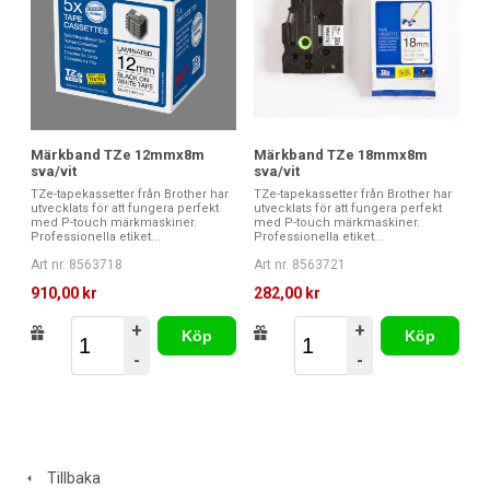
Märkband TZe 12mmx8m
Märkband TZe 18mmx8m
sva/vit
sva/vit
TZe-tapekassetter från Brother har
TZe-tapekassetter från Brother har
utvecklats för att fungera perfekt
utvecklats för att fungera perfekt
med P-touch märkmaskiner.
med P-touch märkmaskiner.
Professionella etiket...
Professionella etiket...
Art nr. 8563718
Art nr. 8563721
910,00 kr
282,00 kr
+
+
Köp
Köp
-
-
Tillbaka