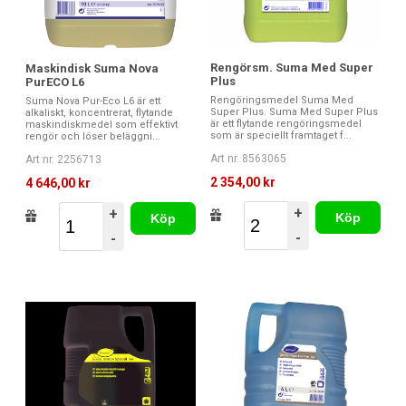
Rengörsm. Suma Med Super
Maskindisk Suma Nova
Plus
PurECO L6
Rengöringsmedel Suma Med
Suma Nova Pur-Eco L6 är ett
Super Plus. Suma Med Super Plus
alkaliskt, koncentrerat, flytande
är ett flytande rengöringsmedel
maskindiskmedel som effektivt
som är speciellt framtaget f...
rengör och löser beläggni...
Art nr. 8563065
Art nr. 2256713
2 354,00 kr
4 646,00 kr
+
+
Köp
Köp
-
-