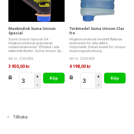
Torkmedel Suma Unison Clar
Maskindisk Suma Unison
fre
Special
Högkoncentrerat neutralt flytande
Suma Unison Special G4 -
torkmedel för alla vatten,
Högkoncentrerat granulerat
miljömärkt. Enbart avsett för Unison
maskindiskmedel. Effektivt i alla
doseringsutrustning...
vattenhårdheter. Suma Unison Sp...
Art nr. 2260408
Art nr. 2260406
4 198,00 kr
3 950,00 kr
+
+
Köp
Köp
-
-
Tillbaka