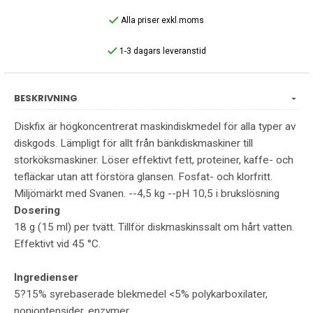
Alla priser exkl.moms
1-3 dagars leveranstid
BESKRIVNING
Diskfix är högkoncentrerat maskindiskmedel för alla typer av
diskgods. Lämpligt för allt från bänkdiskmaskiner till
storköksmaskiner. Löser effektivt fett, proteiner, kaffe- och
tefläckar utan att förstöra glansen. Fosfat- och klorfritt.
Miljömärkt med Svanen. --4,5 kg --pH 10,5 i brukslösning
Dosering
18 g (15 ml) per tvätt. Tillför diskmaskinssalt om hårt vatten.
Effektivt vid 45 °C.
Ingredienser
5?15% syrebaserade blekmedel <5% polykarboxilater,
nonjontensider, enzymer.