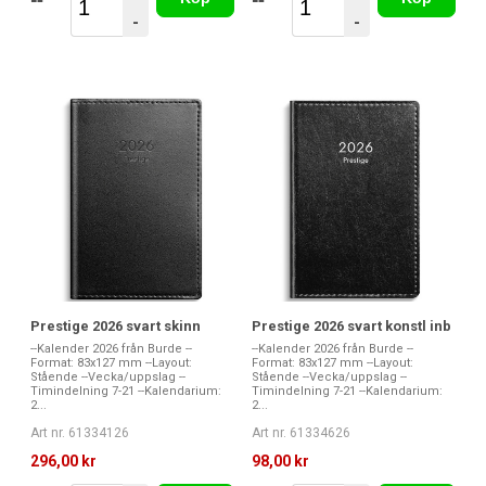
-
-
Prestige 2026 svart skinn
Prestige 2026 svart konstl inb
--Kalender 2026 från Burde --
--Kalender 2026 från Burde --
Format: 83x127 mm --Layout:
Format: 83x127 mm --Layout:
Stående --Vecka/uppslag --
Stående --Vecka/uppslag --
Timindelning 7-21 --Kalendarium:
Timindelning 7-21 --Kalendarium:
2...
2...
Art nr. 61334126
Art nr. 61334626
296,00 kr
98,00 kr