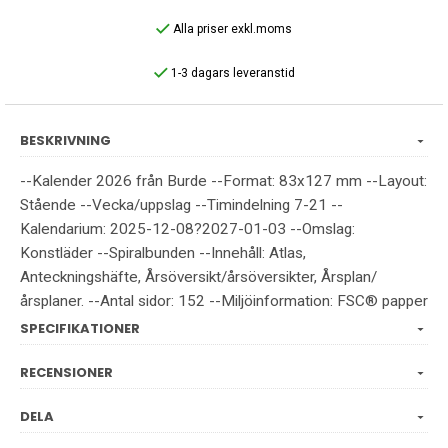
Alla priser exkl.moms
1-3 dagars leveranstid
BESKRIVNING
--Kalender 2026 från Burde --Format: 83x127 mm --Layout:
Stående --Vecka/uppslag --Timindelning 7-21 --
Kalendarium: 2025-12-08?2027-01-03 --Omslag:
Konstläder --Spiralbunden --Innehåll: Atlas,
Anteckningshäfte, Årsöversikt/årsöversikter, Årsplan/
årsplaner. --Antal sidor: 152 --Miljöinformation: FSC® papper
SPECIFIKATIONER
RECENSIONER
DELA