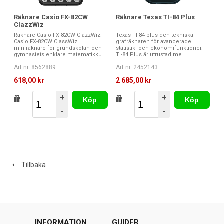
Räknare Texas TI-84 Plus
Räknare Casio FX-82CW
ClazzWiz
Texas TI-84 plus den tekniska
Räknare Casio FX-82CW ClazzWiz.
grafräknaren för avancerade
Casio FX-82CW ClassWiz
statistik- och ekonomifunktioner.
miniräknare för grundskolan och
TI-84 Plus är utrustad me...
gymnasiets enklare matematikku...
Art nr. 2452143
Art nr. 8562889
2 685,00 kr
618,00 kr
+
+
Köp
Köp
-
-
Tillbaka
INFORMATION
GUIDER