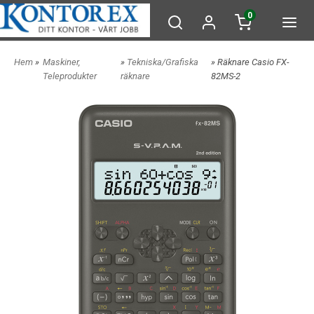
0
Hem
»
Maskiner,
»
Tekniska/Grafiska
» Räknare Casio FX-
Teleprodukter
räknare
82MS-2