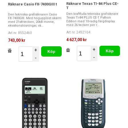
Räknare Texas TI-84 Plus CE-
Räknare Casio FX-7400GIII t
T
Den kraftfulla tekniska grafräknare
Den tekniska grafräknaren Casio
Texas Ti-84 PLUS CE-T Python
FX-7400GIII. Med högupplöst skärm
Edition med 10-radig färgdisplay
med 21x8 tecken, 20kB minne,
med 26 tecken per r...
ekvationslösningar, vä...
Art nr. 2452104
Art nr. 8552460
4 627,00 kr
743,00 kr
+
+
Köp
Köp
-
-