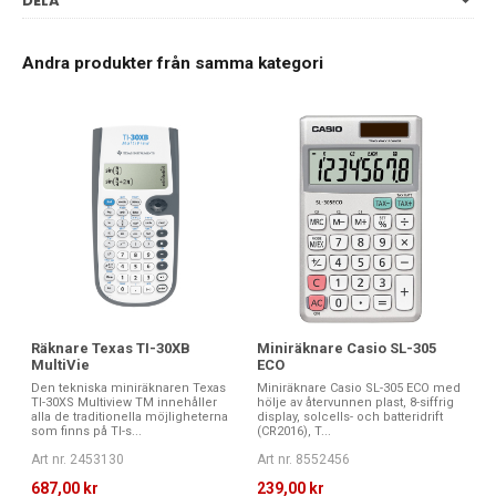
DELA
Andra produkter från samma kategori
Räknare Texas TI-30XB
Miniräknare Casio SL-305
MultiVie
ECO
Den tekniska miniräknaren Texas
Miniräknare Casio SL-305 ECO med
TI-30XS Multiview TM innehåller
hölje av återvunnen plast, 8-siffrig
alla de traditionella möjligheterna
display, solcells- och batteridrift
som finns på TI-s...
(CR2016), T...
Art nr. 2453130
Art nr. 8552456
687,00 kr
239,00 kr