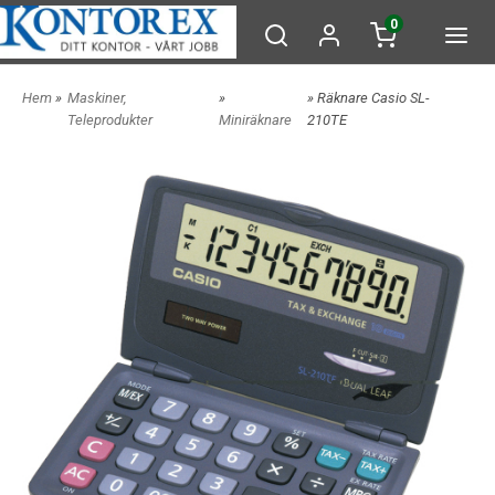
0
Hem
»
Maskiner,
»
» Räknare Casio SL-
Teleprodukter
Miniräknare
210TE