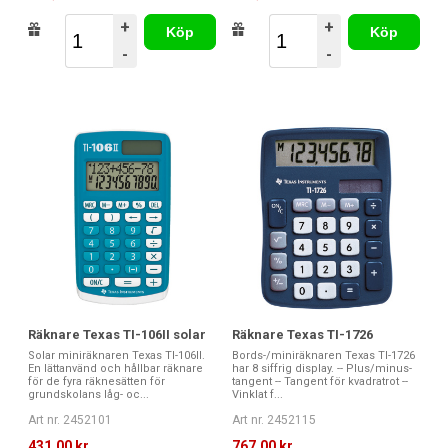
+
+
Köp
Köp
-
-
Räknare Texas TI-106II solar
Räknare Texas TI-1726
Solar miniräknaren Texas TI-106II.
Bords-/miniräknaren Texas TI-1726
En lättanvänd och hållbar räknare
har 8 siffrig display. -- Plus/minus-
för de fyra räknesätten för
tangent -- Tangent för kvadratrot --
grundskolans låg- oc...
Vinklat f...
Art nr. 2452101
Art nr. 2452115
431,00 kr
767,00 kr