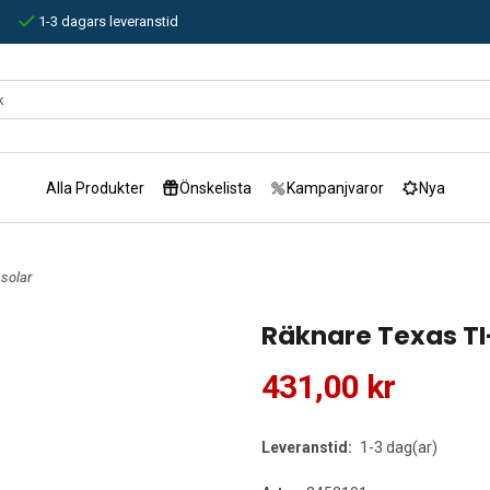
1-3 dagars leveranstid
Alla Produkter
Önskelista
Kampanjvaror
Nya
 solar
Räknare Texas TI-
431,00 kr
Leveranstid:
1-3 dag(ar)