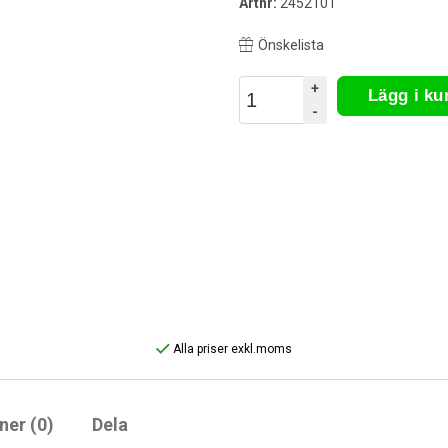
Artnr:
2452101
Önskelista
+
Lägg i k
-
Alla priser exkl.moms
ner (0)
Dela