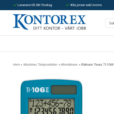
Leverans till ditt företag
Alla priser exkl.moms
Hem
»
Maskiner, Teleprodukter
»
Miniräknare
» Räknare Texas TI-106II