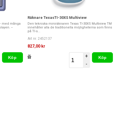
Räknare TexasTI-30XS Multiview
ER+ med många
Den tekniska miniräknaren Texas TI-30XS Multiview TM
layen. --
innehåller alla de traditionella möjligheterna som finns
på TI-s...
Art nr. 2452137
827,00 kr
+
Köp
Köp
-