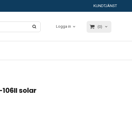
KUNDTJÄNST
Logga in
(0)
106II solar