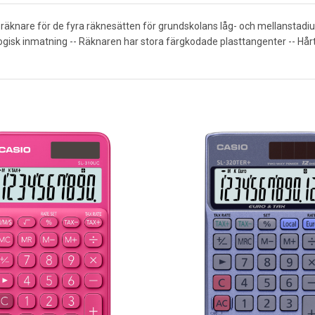
 räknare för de fyra räknesätten för grundskolans låg- och mellanstadiu
 logisk inmatning -- Räknaren har stora färgkodade plasttangenter -- Hårt 