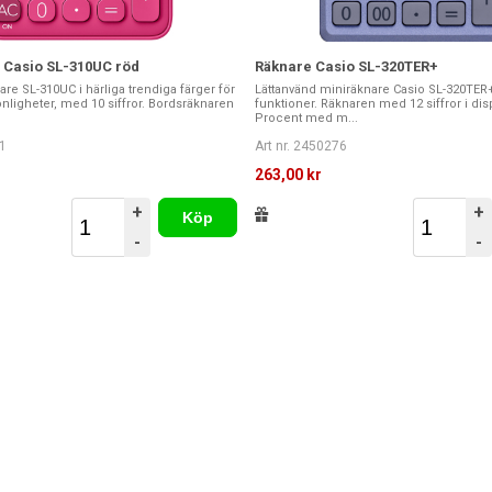
 Casio SL-310UC röd
Räknare Casio SL-320TER+
re SL-310UC i härliga trendiga färger för
Lättanvänd miniräknare Casio SL-320T
onligheter, med 10 siffror. Bordsräknaren
funktioner. Räknaren med 12 siffror i disp
Procent med m...
1
Art nr. 2450276
263,00 kr
+
+
Köp
-
-