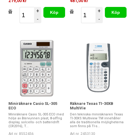
219,00 kr
481,00 kr
+
+
Köp
Köp
-
-
Räknare Texas TI-30XB
Miniräknare Casio SL-305
MultiVie
ECO
Den tekniska miniräknaren Texas
Miniräknare Casio SL-305 ECO med
TI-30XS Multiview TM innehåller
hölje av återvunnen plast, 8-siffrig
alla de traditionella möjligheterna
display, solcells- och batteridrift
som finns på TI-s...
(CR2016), T...
Art nr. 2453130
Art nr. 8552456