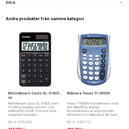
DELA
Andra produkter från samma kategori
Miniräknare Casio SL-310UC
Räknare Texas TI-503SV
sv.
Miniräknare Casio SL-310UC med
Texas TI-503SV miniräknaren med
10 siffrig display, solcells- och
stor åttasiffrig display.
batteridrift (LR54). Procent med
Bordsräknaren är ergonomiskt
marginal, kvadratro...
utformad och lättanvänd då med...
Art nr. 8552455
Art nr. 2452122