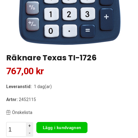
Räknare Texas TI-1726
767,00 kr
Leveranstid:
1 dag(ar)
Artnr:
2452115
Önskelista
+
Lägg i kundvagnen
-