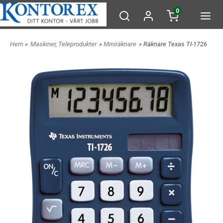
0
Hem
»
Maskiner, Teleprodukter
»
Miniräknare
» Räknare Texas TI-1726