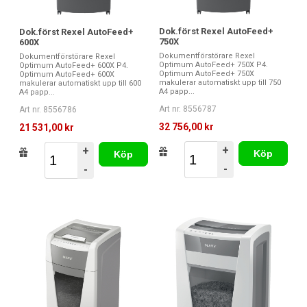
Dok.först Rexel AutoFeed+
Dok.först Rexel AutoFeed+
750X
600X
Dokumentförstörare Rexel
Dokumentförstörare Rexel
Optimum AutoFeed+ 750X P4.
Optimum AutoFeed+ 600X P4.
Optimum AutoFeed+ 750X
Optimum AutoFeed+ 600X
makulerar automatiskt upp till 750
makulerar automatiskt upp till 600
A4 papp...
A4 papp...
Art nr. 8556787
Art nr. 8556786
32 756,00 kr
21 531,00 kr
+
+
Köp
Köp
-
-