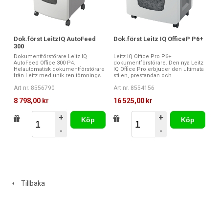
Dok.först Leitz IQ OfficeP P6+
Dok.först LeitzIQ AutoFeed
300
Leitz IQ Office Pro P6+
Dokumentförstörare Leitz IQ
dokumentförstörare. Den nya Leitz
AutoFeed Office 300 P4.
IQ Office Pro erbjuder den ultimata
Helautomatisk dokumentförstörare
stilen, prestandan och ...
från Leitz med unik ren tömnings...
Art nr. 8554156
Art nr. 8556790
16 525,00 kr
8 798,00 kr
+
+
Köp
Köp
-
-
Tillbaka