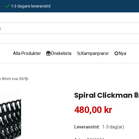
1-3 dagars leveranstid
Alla Produkter
Önskelista
Kampanjvaror
Nya
an 8mm sva 50/fp
Spiral Clickman 
480,00 kr
Leveranstid:
1-3 dag(ar)