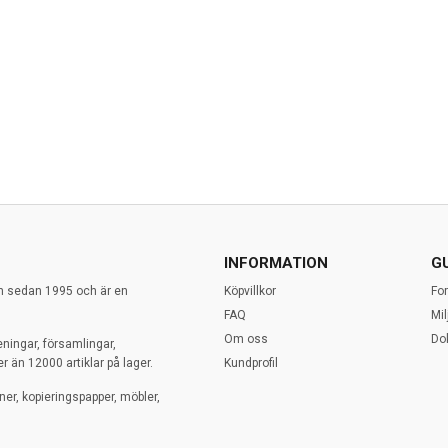
INFORMATION
G
en sedan 1995 och är en
Köpvillkor
Fo
FAQ
Mi
Om oss
Do
eningar, församlingar,
r än 12000 artiklar på lager.
Kundprofil
ner, kopieringspapper, möbler,