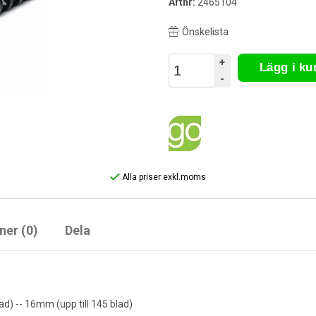
Artnr:
2465104
Önskelista
+
Lägg i k
-
Alla priser exkl.moms
ner (0)
Dela
lad) -- 16mm (upp till 145 blad)