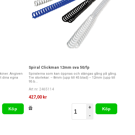
Spiral Clickman 12mm sva 50/fp
skiner. Angiven
Spiralerna som kan öppnas och stängas gång på gång.
gt dina egna
Tre storlekar: -- 8mm (upp till 45 blad) -- 12mm (upp till
95 b...
Art nr. 2465114
427,00 kr
+
Köp
Köp
-