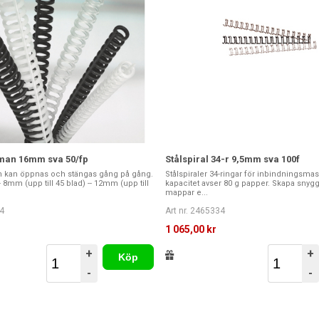
kman 16mm sva 50/fp
Stålspiral 34-r 9,5mm sva 100f
m kan öppnas och stängas gång på gång.
Stålspiraler 34-ringar för inbindningsma
-- 8mm (upp till 45 blad) -- 12mm (upp till
kapacitet avser 80 g papper. Skapa snyg
mappar e...
4
Art nr. 2465334
1 065,00 kr
+
+
Köp
-
-