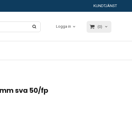
KUNDTJÄNST
Logga in
(0)
8mm sva 50/fp