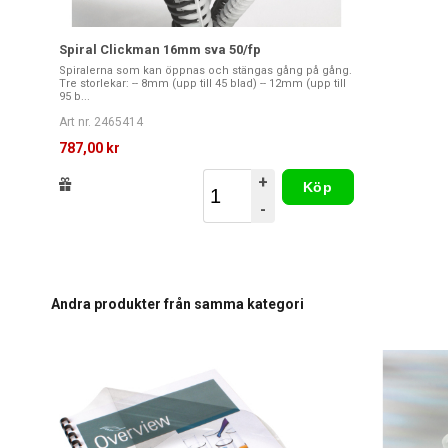
Spiral Clickman 16mm sva 50/fp
Spiralerna som kan öppnas och stängas gång på gång.
Tre storlekar: -- 8mm (upp till 45 blad) -- 12mm (upp till
95 b...
Art nr. 2465414
787,00 kr
+
Köp
-
Andra produkter från samma kategori