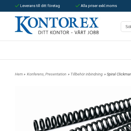
Leverans till ditt företag
Alla priser exkl.moms
Hem
»
Konferens, Presentation
»
Tillbehör inbindning
» Spiral Clickm