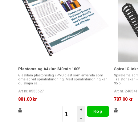
Plastomslag A4klar 240mic 100f
Spiral Clic
Glasklara plastomslag i PVC-plast som använda som
Spiralerna so
omslag vid spiralinbindning. Med spiralinbindning kan
Tre storlekar: 
du skapa sälj...
95 b...
Art nr. 8558527
Art nr. 246541
881,00 kr
787,00 kr
+
Köp
-