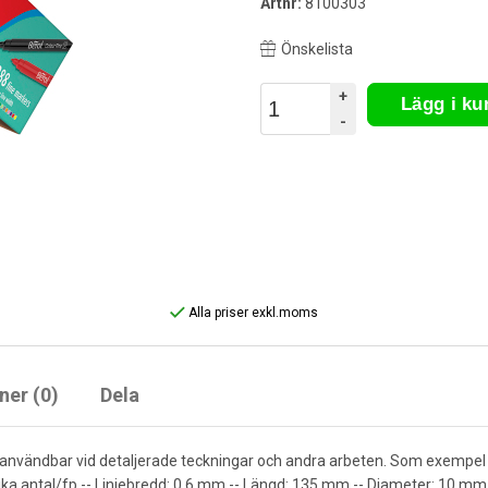
Artnr:
8100303
Önskelista
+
Lägg i k
-
Alla priser exkl.moms
ner (0)
Dela
användbar vid detaljerade teckningar och andra arbeten. Som exempel när
olika antal/fp -- Linjebredd: 0,6 mm -- Längd: 135 mm -- Diameter: 10 mm