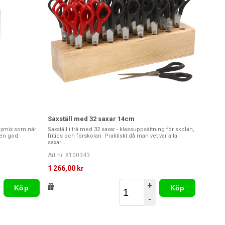
Saxställ med 32 saxar 14cm
dymix som när
Saxställ i trä med 32 saxar - klassuppsättning för skolan,
 en god
fritids och förskolan. Praktiskt då man vet var alla
saxar...
Art nr. 8100343
1 266,00 kr
+
Köp
Köp
-