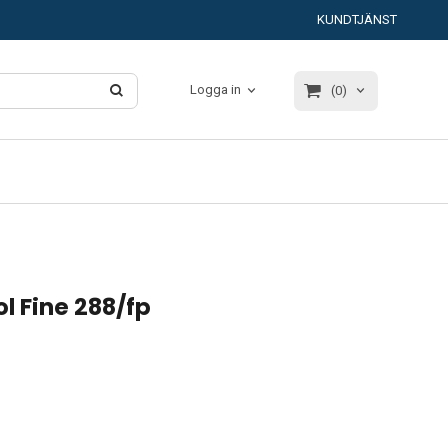
KUNDTJÄNST
Logga in
(0)
l Fine 288/fp