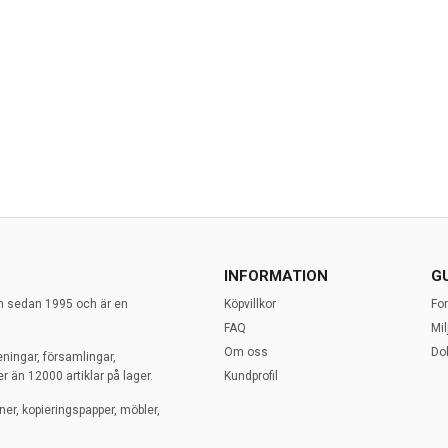
INFORMATION
G
en sedan 1995 och är en
Köpvillkor
Fo
FAQ
Mi
Om oss
Do
eningar, församlingar,
r än 12000 artiklar på lager.
Kundprofil
ner, kopieringspapper, möbler,