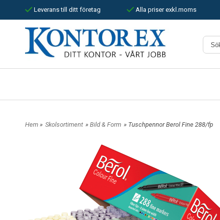
Leverans till ditt företag
Alla priser exkl.moms
Hem
»
Skolsortiment
»
Bild & Form
» Tuschpennor Berol Fine 288/fp