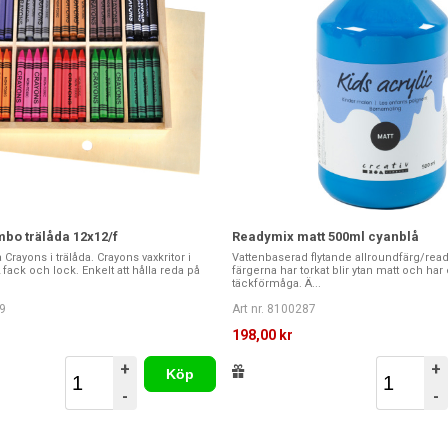
bo trälåda 12x12/f
Readymix matt 500ml cyanblå
Crayons i trälåda. Crayons vaxkritor i
Vattenbaserad flytande allroundfärg/rea
fack och lock. Enkelt att hålla reda på
färgerna har torkat blir ytan matt och har
täckförmåga. Ä...
9
Art nr. 8100287
198,00 kr
+
+
Köp
-
-