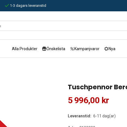
1-3 dagars leveranstid
Alla Produkter
Önskelista
Kampanjvaror
Nya
Tuschpennor Bero
5 996,00 kr
Leveranstid:
6-11 dag(ar)