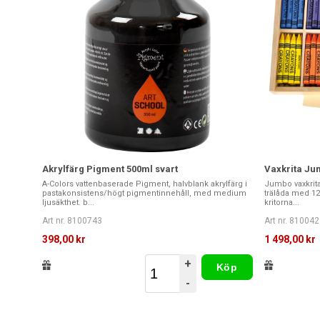
Akrylfärg Pigment 500ml svart
Vaxkrita Jum
A-Colors vattenbaserade Pigment, halvblank akrylfärg i
Jumbo vaxkrita 
pastakonsistens/högt pigmentinnehåll, med medium
trälåda med 12 
ljusäkthet. b...
kritorna...
Art nr. 8100743
Art nr. 810042
398,00 kr
1 498,00 kr
+
Köp
-