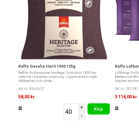
Kaffe Gevalia Herit 1920 125g
Kaffe Löfbe
Kaffet Professional Heritage Selection 1920 har
Löfbergs Profe
rötterna i Gevalias ursprung. I upplevelsen ingår
Mellanrost Med
hållbarhet och omta...
mycket aromer.
Art nr. 8563632
Art nr. 282981
58,00 kr
3 114,00 kr
+
Köp
-