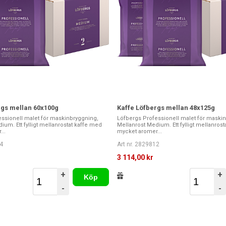
rgs mellan 60x100g
Kaffe Löfbergs mellan 48x125g
ssionell malet för maskinbryggning,
Löfbergs Professionell malet för maski
ium. Ett fylligt mellanrostat kaffe med
Mellanrost Medium. Ett fylligt mellanros
..
mycket aromer...
4
Art nr. 2829812
3 114,00 kr
+
+
Köp
-
-