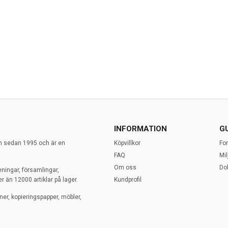
INFORMATION
G
en sedan 1995 och är en
Köpvillkor
Fo
FAQ
Mi
Om oss
Do
eningar, församlingar,
r än 12000 artiklar på lager.
Kundprofil
ner, kopieringspapper, möbler,