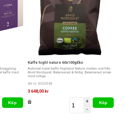
Kaffe highl nature 60x100gEko
nbryggning,
Automat malet kaffe Highland Nature mellan rost från
tat kaffe med
Arvid Nordquist. Balanserad & Nötig. Balanserad smak
med nötiga ...
Art nr. 8550948
3 648,00 kr
+
Köp
Köp
-