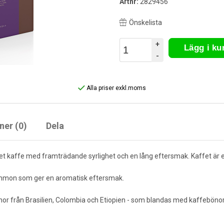
Artnr:
2829456
Önskelista
+
Lägg i k
-
Alla priser exkl.moms
ner (0)
Dela
et kaffe med framträdande syrlighet och en lång eftersmak. Kaffet är e
ommon som ger en aromatisk eftersmak.
nor från Brasilien, Colombia och Etiopien - som blandas med kaffeböno