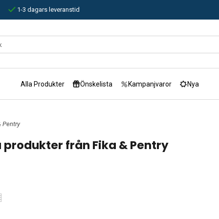
1-3 dagars leveranstid
Alla Produkter
Önskelista
Kampanjvaror
Nya
& Pentry
 produkter från Fika & Pentry