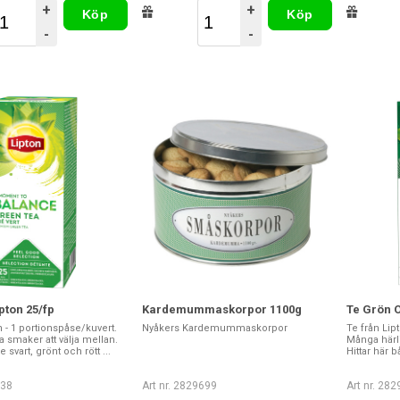
+
+
Köp
Köp
-
-
pton 25/fp
Kardemummaskorpor 1100g
Te Grön O
n - 1 portionspåse/kuvert.
Nyåkers Kardemummaskorpor
Te från Lip
 smaker att välja mellan.
Många härli
e svart, grönt och rött ...
Hittar här b
538
Art nr. 2829699
Art nr. 28