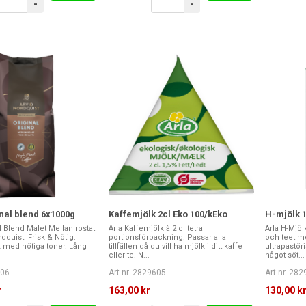
-
-
inal blend 6x1000g
Kaffemjölk 2cl Eko 100/kEko
H-mjölk 
l Blend Malet Mellan rostat
Arla Kaffemjölk à 2 cl tetra
Arla H-Mjöl
dquist. Frisk & Nötig.
portionsförpackning. Passar alla
och teet me
 med nötiga toner. Lång
tillfällen då du vill ha mjölk i ditt kaffe
ultrapastör
eller te. N...
något söt...
506
Art nr. 2829605
Art nr. 28
r
163,00 kr
130,00 k