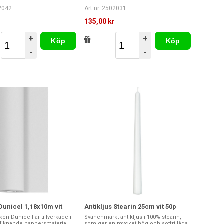
02042
Art nr. 2502031
135,00 kr
+
+
Köp
Köp
-
-
Dunicel 1,18x10m vit
Antikljus Stearin 25cm vit 50p
n Dunicell är tillverkade i
Svanenmärkt antikljus i 100% stearin,
ygliknande pappersmaterial
som ger en mycket hög och sotfri låga.