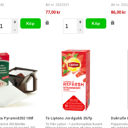
240
Art nr. 2502531
Art nr. 25
77,00 kr
86,00 kr
+
+
Köp
Köp
-
-
tta Pyramid202 100f
Te Liptons Jordgubb 25/fp
Dukrulle 
ramid 202 Melitta -
Te från Lipton - 1 portionspåse/kuvert.
Pappersduke
om passar till modell 202
Många härliga smaker att välja mellan.
ett unikt t