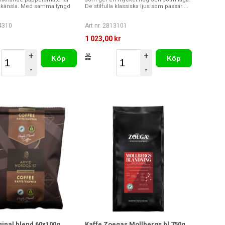
skänsla. Med samma tyngd
De stilfulla klassiska ljus som passar ...
04310
Art nr. 2813101
r
1 023,00 kr
+
+
Köp
Köp
-
-
ginal blend 60x100g
Kaffe Zoegas Mollbergs bl 750g