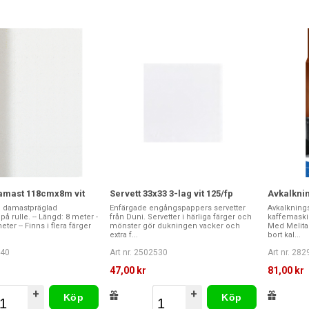
amast 118cmx8m vit
Servett 33x33 3-lag vit 125/fp
Avkalkni
i damastpräglad
Enfärgade engångspappers servetter
Avkalkning
 rulle. -- Längd: 8 meter -
från Duni. Servetter i härliga färger och
kaffemaski
eter -- Finns i flera färger
mönster gör dukningen vacker och
Med Melita®
extra f...
bort kal...
340
Art nr. 2502530
Art nr. 28
47,00 kr
81,00 kr
+
+
Köp
Köp