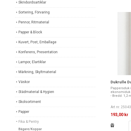
Skrivbordsartiklar
Sortering, Förvaring
Pennor, Ritmaterial
Papper & Block
Kuvert, Post, Emballage
Konferens, Presentation
Lampor, Elartiklar
Märkning, Skyltmaterial
Väskor
Dukrulle D
Pappersduk 
Städmaterial & Hygien
ekonomiduk på
- Bredd: 1,2 m
Skolsortiment
Art nr. 2504
Papper
193,00 kr
Fika & Pentry
Bägare/Koppar