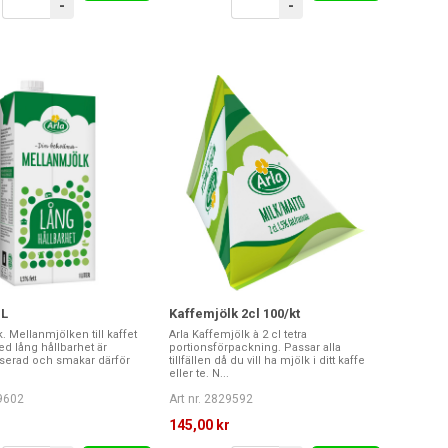
-
-
1L
Kaffemjölk 2cl 100/kt
k. Mellanmjölken till kaffet
Arla Kaffemjölk à 2 cl tetra
d lång hållbarhet är
portionsförpackning. Passar alla
iserad och smakar därför
tillfällen då du vill ha mjölk i ditt kaffe
eller te. N...
29602
Art nr. 2829592
r
145,00 kr