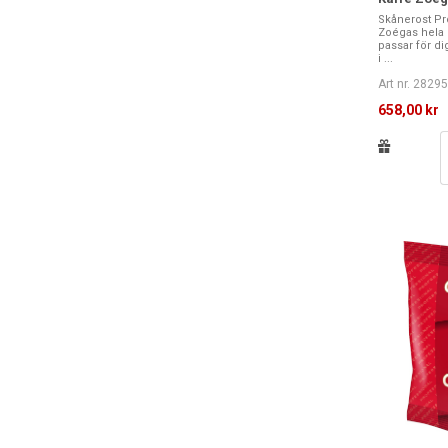
Skånerost Pr
Zoégas hela 
passar för di
i ...
Art nr. 2829
658,00 kr