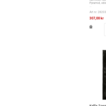
Pyramid, oblek
...
Art nr. 2820
307,00 kr
Kaffe Zoeg