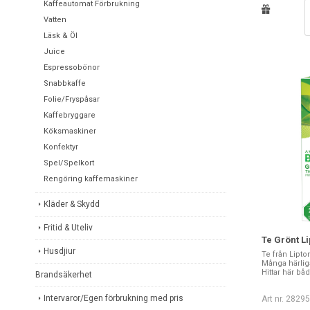
Kaffeautomat Förbrukning
Vatten
Läsk & Öl
Juice
Espressobönor
Snabbkaffe
Folie/Fryspåsar
Kaffebryggare
Köksmaskiner
Konfektyr
Spel/Spelkort
Rengöring kaffemaskiner
Kläder & Skydd
Fritid & Uteliv
Te Grönt Li
Husdjiur
Te från Lipto
Många härliga
Hittar här båd
Brandsäkerhet
Intervaror/Egen förbrukning med pris
Art nr. 2829