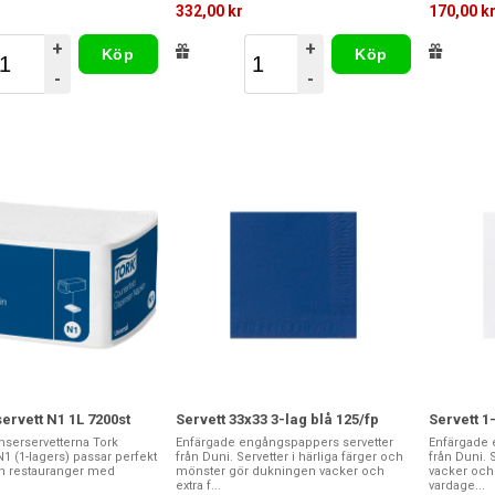
332,00 kr
170,00 k
+
+
Köp
Köp
-
-
ervett N1 1L 7200st
Servett 33x33 3-lag blå 125/fp
Servett 1-
nserservetterna Tork
Enfärgade engångspappers servetter
Enfärgade 
1 (1-lagers) passar perfekt
från Duni. Servetter i härliga färger och
från Duni.
h restauranger med
mönster gör dukningen vacker och
vacker och 
extra f...
vardage...