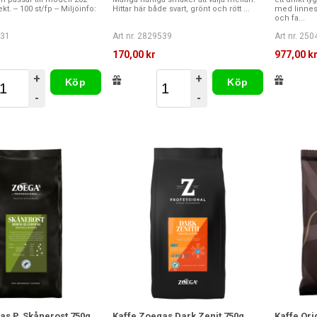
t. -- 100 st/fp -- Miljöinfo:
Hittar här både svart, grönt och rött ...
med linne
och fa...
331
Art nr. 2829539
Art nr. 25
170,00 kr
977,00 k
+
+
Köp
Köp
-
-
as P. Skånerost 750g
Kaffe Zoegas Dark Zenit 750g
Kaffe Ori