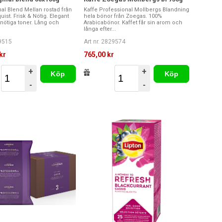
nal Blend Mellan rostad från
Kaffe Professional Mollbergs Blandning
uist. Frisk & Nötig. Elegant
hela bönor från Zoegas. 100%
ötiga toner. Lång och
Arabicabönor. Kaffet får sin arom och
långa efter...
29515
Art nr. 2829574
kr
765,00 kr
+
+
Köp
Köp
-
-