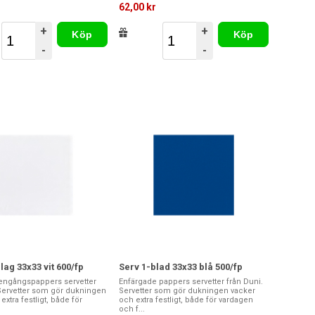
r
62,00 kr
+
+
Köp
Köp
-
-
lag 33x33 vit 600/fp
Serv 1-blad 33x33 blå 500/fp
engångspappers servetter
Enfärgade pappers servetter från Duni.
 Servetter som gör dukningen
Servetter som gör dukningen vacker
extra festligt, både för
och extra festligt, både för vardagen
och f...