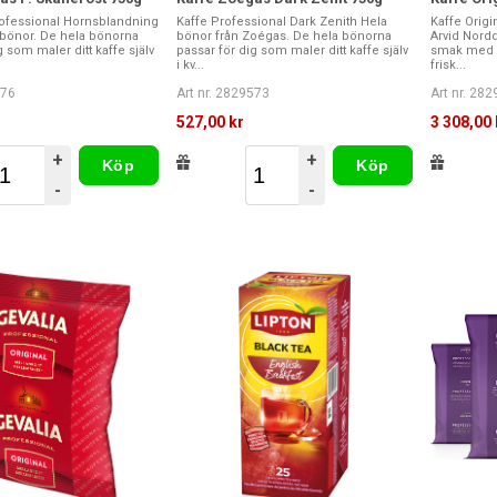
ofessional Hornsblandning
Kaffe Professional Dark Zenith Hela
Kaffe Origi
bönor. De hela bönorna
bönor från Zoégas. De hela bönorna
Arvid Nordq
g som maler ditt kaffe själv
passar för dig som maler ditt kaffe själv
smak med n
i kv...
frisk...
576
Art nr. 2829573
Art nr. 28
527,00 kr
3 308,00 
+
+
Köp
Köp
-
-