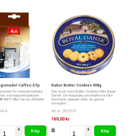
ngsmedel Caffeo 2/fp
Kakor Butter Cookies 908g
smedel för helautomatiska
Stor burk med Butter Cookies från Royal
ner och kapselmaskiner.
Dansk. De klassiska smörkakorna från
 ANTI CALC tar du effektivt
Danmark, bakade efter de gamla
recepten....
29414
Art nr. 2829707
169,00 kr
+
+
Köp
Köp