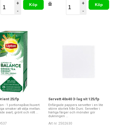
+
+
Köp
Köp
-
-
rient 25/fp
Servett 40x40 3-lag vit 125/fp
ton - 1 portionspåse/kuvert.
Enfärgade pappers servetter i en lite
ga smaker att välja mellan.
större storlek från Duni. Servetter i
åde svart, grönt och rött ...
härliga färger och mönster gör
dukningen ...
29537
Art nr. 2502630