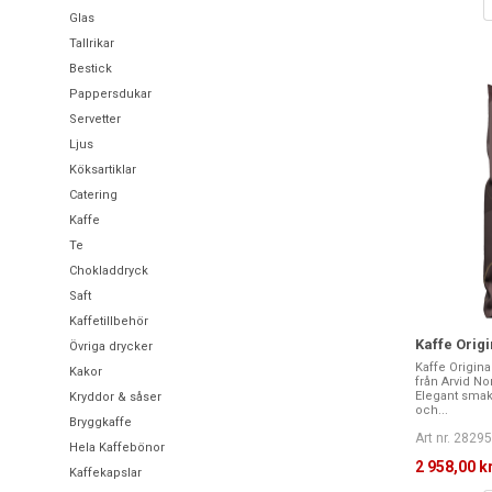
Glas
Tallrikar
Bestick
Pappersdukar
Servetter
Ljus
Köksartiklar
Catering
Kaffe
Te
Chokladdryck
Saft
Kaffetillbehör
Kaffe Orig
Övriga drycker
Kaffe Origina
Kakor
från Arvid Nor
Elegant smak
Kryddor & såser
och...
Bryggkaffe
Art nr. 2829
Hela Kaffebönor
2 958,00 k
Kaffekapslar