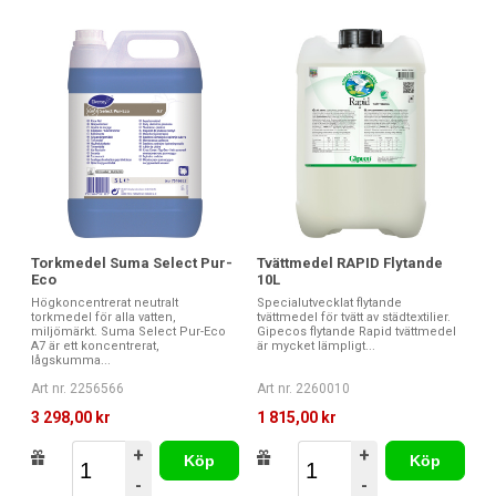
Torkmedel Suma Select Pur-
Tvättmedel RAPID Flytande
Eco
10L
Högkoncentrerat neutralt
Specialutvecklat flytande
torkmedel för alla vatten,
tvättmedel för tvätt av städtextilier.
miljömärkt. Suma Select Pur-Eco
Gipecos flytande Rapid tvättmedel
A7 är ett koncentrerat,
är mycket lämpligt...
lågskumma...
Art nr. 2256566
Art nr. 2260010
3 298,00 kr
1 815,00 kr
+
+
Köp
Köp
-
-