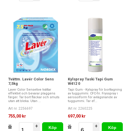
Tvättm. Lavér Color Sens
Kylspray Taski Tapi Gum
7,5kg
W412 0
Laver Color Sensetive tvättar
Tapi Gum - Kylspray för borttagning
effektivt och bevarar plaggens
av tuggummi. CFC-fri. Frysspray i
färger. Tar bort fläckar och smuts
aerosolform för avlägsnande av
utan att bleka. Utan ...
tuggummi. Tar ef...
Art nr. 2256697
Art nr. 2260225
755,00 kr
697,00 kr
+
+
Köp
Köp