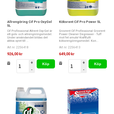
Allrengöring Cif Pro OxyGel
Köksrent Cif Pro Power 5L
5L
Cif Professional Allrent Oxy-Gel är
Grovrent Cif Professional Grovrent
ett golv- och allrengöringsmedel.
Power Cleaner Degreaser - Tuff
Under användandet bildas det
mot fet smuts! Kraftfullt
aktiva syret till ...
köksrengöringsmedel. Kon...
Art nr. 2256418
Art nr. 2256413
926,00 kr
649,00 kr
+
+
Köp
Köp
-
-