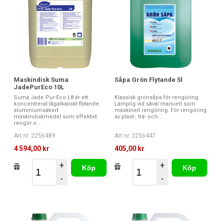
Maskindisk Suma
Såpa Grön Flytande 5l
JadePurEco 10L
Suma Jade Pur-Eco L8 är ett
Klassisk grönsåpa för rengöring.
koncentrerat lågalkaliskt flytande
Lämplig vid såväl manuell som
aluminiumsäkert
maskinell rengöring. För rengöring
maskindiskmedel som effektivt
av plast-, trä- och...
rengör o...
Art nr. 2256489
Art nr. 2256447
4 594,00 kr
405,00 kr
+
+
Köp
Köp
-
-