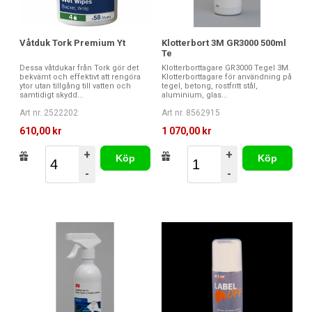
Våtduk Tork Premium Yt
Klotterbort 3M GR3000 500ml
Te
Dessa våtdukar från Tork gör det
Klotterborttagare GR3000 Tegel 3M.
bekvämt och effektivt att rengöra
Klotterborttagare för användning på
ytor utan tillgång till vatten och
tegel, betong, rostfritt stål,
samtidigt skydd...
aluminium, glas...
Art nr. 2522202
Art nr. 8562915
610,00 kr
1 070,00 kr
+
+
Köp
Köp
-
-