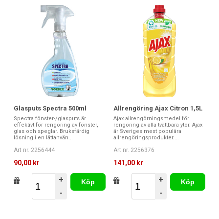
Glasputs Spectra 500ml
Allrengöring Ajax Citron 1,5L
Spectra fönster-/glasputs är
Ajax allrengörningsmedel för
effektivt för rengöring av fönster,
rengöring av alla tvättbara ytor. Ajax
glas och speglar. Bruksfärdig
är Sveriges mest populära
lösning i en lättanvän...
allrengöringsprodukter....
Art nr. 2256444
Art nr. 2256376
90,00 kr
141,00 kr
+
+
Köp
Köp
-
-