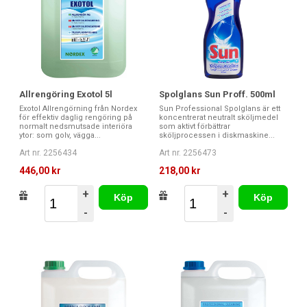
Allrengöring Exotol 5l
Spolglans Sun Proff. 500ml
Exotol Allrengörning från Nordex
Sun Professional Spolglans är ett
för effektiv daglig rengöring på
koncentrerat neutralt sköljmedel
normalt nedsmutsade interiöra
som aktivt förbättrar
ytor: som golv, vägga...
sköljprocessen i diskmaskine...
Art nr. 2256434
Art nr. 2256473
446,00 kr
218,00 kr
+
+
Köp
Köp
-
-