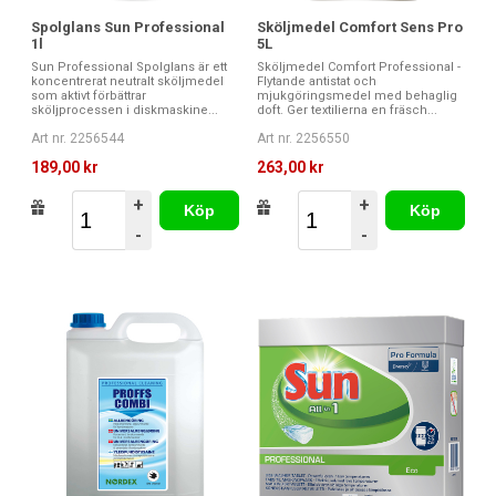
Spolglans Sun Professional
Sköljmedel Comfort Sens Pro
1l
5L
Sun Professional Spolglans är ett
Sköljmedel Comfort Professional -
koncentrerat neutralt sköljmedel
Flytande antistat och
som aktivt förbättrar
mjukgöringsmedel med behaglig
sköljprocessen i diskmaskine...
doft. Ger textilierna en fräsch...
Art nr. 2256544
Art nr. 2256550
189,00 kr
263,00 kr
+
+
Köp
Köp
-
-