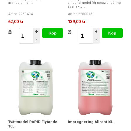
av med en torr...
allroundmedel för sprayrengöring
av alla yto...
Art nr. 2260404
Art nr. 2260015
62,00 kr
139,00 kr
+
+
Köp
Köp
-
-
Tvättmedel RAPID Flytande
Impregnering Allrent10L
10L