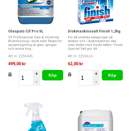
Glasputs Cif Pro 5L
Diskmaskinssalt Finish 1,2kg
Cif Professional Glas & Universal.
För att undvika avlagringar på
Brukslösning i dunk eller flaska för
disken och i diskmaskinen ska
sprayrengöring av glas, speglar
man diska med mjukt vatten. Finish
och andra hög...
Special Salt gör dit...
Art nr. 2256445
Art nr. 2256624
499,00 kr
62,00 kr
+
+
Köp
Köp
-
-