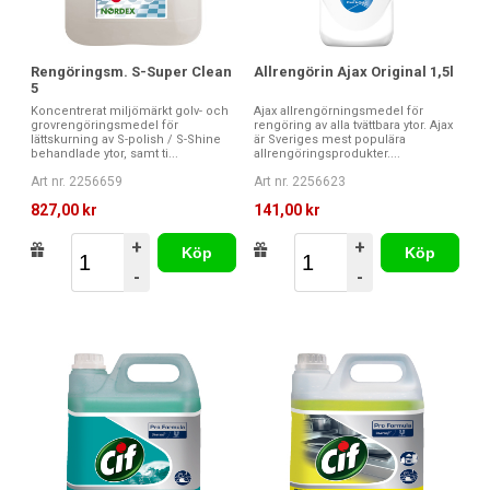
Rengöringsm. S-Super Clean
Allrengörin Ajax Original 1,5l
5
Koncentrerat miljömärkt golv- och
Ajax allrengörningsmedel för
grovrengöringsmedel för
rengöring av alla tvättbara ytor. Ajax
lättskurning av S-polish / S-Shine
är Sveriges mest populära
behandlade ytor, samt ti...
allrengöringsprodukter....
Art nr. 2256659
Art nr. 2256623
827,00 kr
141,00 kr
+
+
Köp
Köp
-
-