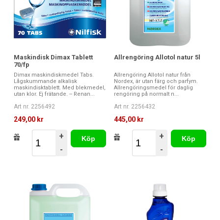
Maskindisk Dimax Tablett
Allrengöring Allotol natur 5l
70/fp
Dimax maskindiskmedel Tabs.
Allrengöring Allotol natur från
Lågskummande alkalisk
Nordex, är utan färg och parfym.
maskindisktablett. Med blekmedel,
Allrengöringsmedel för daglig
utan klor. Ej frätande. -- Renan...
rengöring på normalt n...
Art nr. 2256492
Art nr. 2256432
249,00 kr
445,00 kr
+
+
Köp
Köp
-
-