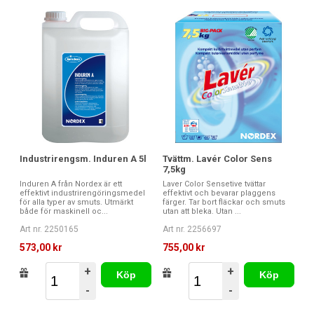
Industrirengsm. Induren A 5l
Tvättm. Lavér Color Sens
7,5kg
Induren A från Nordex är ett
Laver Color Sensetive tvättar
effektivt industrirengöringsmedel
effektivt och bevarar plaggens
för alla typer av smuts. Utmärkt
färger. Tar bort fläckar och smuts
både för maskinell oc...
utan att bleka. Utan ...
Art nr. 2250165
Art nr. 2256697
573,00 kr
755,00 kr
+
+
Köp
Köp
-
-