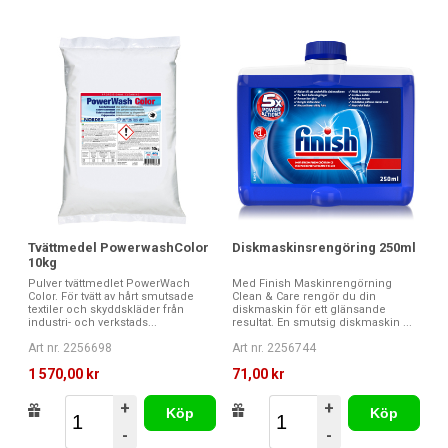
Tvättmedel PowerwashColor
Diskmaskinsrengöring 250ml
10kg
Pulver tvättmedlet PowerWach
Med Finish Maskinrengörning
Color. För tvätt av hårt smutsade
Clean & Care rengör du din
textiler och skyddskläder från
diskmaskin för ett glänsande
industri- och verkstads...
resultat. En smutsig diskmaskin ...
Art nr. 2256698
Art nr. 2256744
1 570,00 kr
71,00 kr
+
+
Köp
Köp
-
-