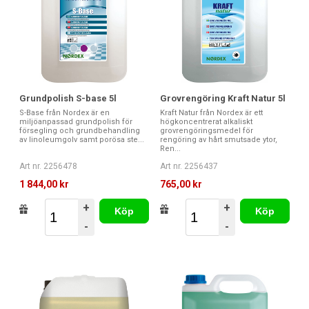
Grundpolish S-base 5l
Grovrengöring Kraft Natur 5l
S-Base från Nordex är en
Kraft Natur från Nordex är ett
miljöanpassad grundpolish för
högkoncentrerat alkaliskt
försegling och grundbehandling
grovrengöringsmedel för
av linoleumgolv samt porösa ste...
rengöring av hårt smutsade ytor,
Ren...
Art nr. 2256478
Art nr. 2256437
1 844,00 kr
765,00 kr
+
+
Köp
Köp
-
-