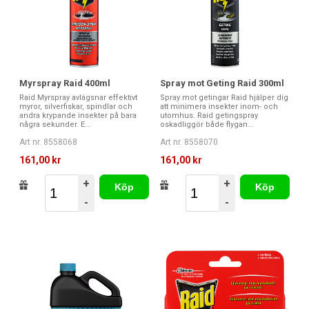
Myrspray Raid 400ml
Spray mot Geting Raid 300ml
Raid Myrspray avlägsnar effektivt
Spray mot getingar Raid hjälper dig
myror, silverfiskar, spindlar och
att minimera insekter inom- och
andra krypande insekter på bara
utomhus. Raid getingspray
några sekunder. E...
oskadliggör både flygan...
Art nr. 8558068
Art nr. 8558070
161,00 kr
161,00 kr
+
+
Köp
Köp
-
-