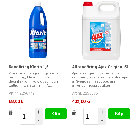
Rengöring Klorin 1,5l
Allrengöring Ajax Original 5L
Klorin är ett rengörningsmedel - för
Ajax allrengörningsmedel för
rengöring, blekning och
rengöring av alla tvättbara ytor. Ajax
desinfektion i kök, dusch och
är Sveriges mest populära
tvättrum, toaletter mm. Äv...
allrengöringsprodukter....
Art nr. 2256449
Art nr. 2256375
68,00 kr
402,00 kr
+
+
Köp
Köp
-
-