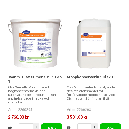
Tvättm. Clax Sumetta Pur-Eco
Moppkonservering Clax 10L
1
Clax Sumetta Pur-Eco är ett
Clax Mop disinfectant - Flytande
högkoncentrerat vit- och
desinfektionsmedel för
kulörtvättmedel. Produkten kan
fuktförvarade moppar. Clax Mop
användas både i mjuka och
Disinfectant förhindrar tillvä...
medelhå...
Art nr. 2260205
Art nr. 2260203
2 766,00 kr
3 501,00 kr
+
+
Köp
Köp