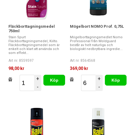
Fläckborttagningsmedel
Mögelbort NOMO Prof. 0,75L
750ml
Stain Spurt
Mögelborttagningsmedlet Nomo
Fläckborttagningsmedel, Kiilto.
Professional från Moldguard
Fläckborttagningsmedel som är
består av helt naturliga och
enkelt och klart att använda och
biologiskt nedbrytbara ingredie...
som effekt...
Art nr. 8559597
Art nr. 8564568
98,00 kr
369,00 kr
+
+
Köp
Köp
-
-