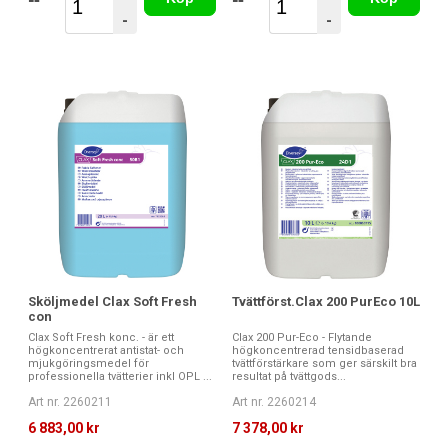
-
-
Sköljmedel Clax Soft Fresh
Tvättförst.Clax 200 PurEco 10L
con
Clax Soft Fresh konc. - är ett
Clax 200 Pur-Eco - Flytande
högkoncentrerat antistat- och
högkoncentrerad tensidbaserad
mjukgöringsmedel för
tvättförstärkare som ger särskilt bra
professionella tvätterier inkl OPL ...
resultat på tvättgods...
Art nr. 2260211
Art nr. 2260214
6 883,00 kr
7 378,00 kr