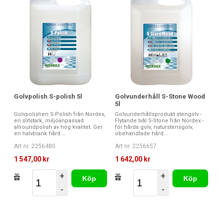
Golvpolish S-polish 5l
Golvunderhåll S-Stone Wood
5l
Golvpolishen S-Polish från Nordex,
Golvunderhållsprodukt stengolv -
en slitstark, miljöanpassad
Flytande tvål S-Stone från Nordex -
allroundpolish av hög kvalitet. Ger
för hårda golv, naturstensgolv,
en halvblank hård ...
obehandlade hård...
Art nr. 2256480
Art nr. 2256657
1 547,00 kr
1 642,00 kr
+
+
Köp
Köp
-
-