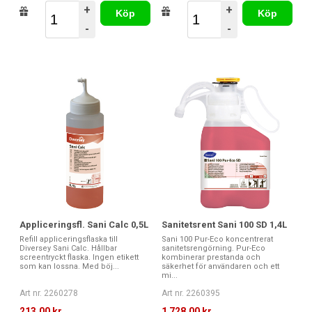
+
+
Köp
Köp
-
-
Appliceringsfl. Sani Calc 0,5L
Sanitetsrent Sani 100 SD 1,4L
Refill appliceringsflaska till
Sani 100 Pur-Eco koncentrerat
Diversey Sani Calc. Hållbar
sanitetsrengörning. Pur-Eco
screentryckt flaska. Ingen etikett
kombinerar prestanda och
som kan lossna. Med böj...
säkerhet för användaren och ett
mi...
Art nr. 2260278
Art nr. 2260395
213,00 kr
1 728,00 kr