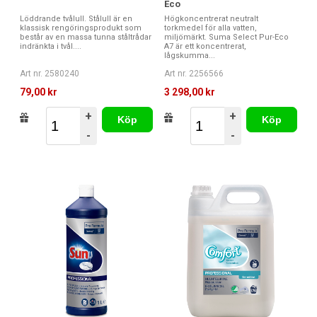
Eco
Löddrande tvålull. Stålull är en
Högkoncentrerat neutralt
klassisk rengöringsprodukt som
torkmedel för alla vatten,
består av en massa tunna ståltrådar
miljömärkt. Suma Select Pur-Eco
indränkta i tvål....
A7 är ett koncentrerat,
lågskumma...
Art nr. 2580240
Art nr. 2256566
79,00 kr
3 298,00 kr
+
+
Köp
Köp
-
-