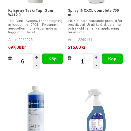
Kylspray Taski Tapi Gum
Spray INOXOL complete 750
W412 0
ml
Tapi Gum - Kylspray för borttagning
INOXOL care. Vårdande produkt för
av tuggummi. CFC-fri. Frysspray i
rostfritt stål. Utmärkt vård, polering
aerosolform för avlägsnande av
och skydd i en enkel applicering
tuggummi. Tar ef...
för alla me...
Art nr. 2260225
Art nr. 2260161
697,00 kr
516,00 kr
+
+
Köp
Köp
-
-