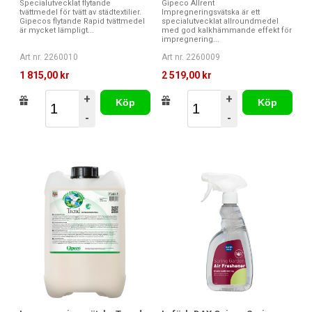
Specialutvecklat flytande
Gipeco Allrent
tvättmedel för tvätt av städtextilier.
Impregneringsvätska är ett
Gipecos flytande Rapid tvättmedel
specialutvecklat allroundmedel
är mycket lämpligt...
med god kalkhämmande effekt för
impregnering...
Art nr. 2260010
Art nr. 2260009
1 815,00 kr
2 519,00 kr
+
+
Köp
Köp
-
-