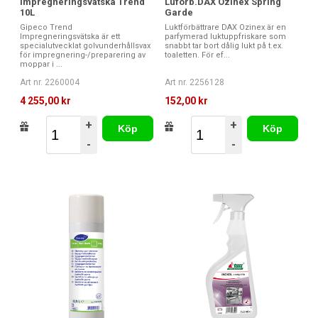
Impregneringsvätska Trend
Luförb.DAX Ozinex Spring
10L
Garde
Gipeco Trend
Luktförbättrare DAX Ozinex är en
Impregneringsvätska är ett
parfymerad luktuppfriskare som
specialutvecklat golvunderhållsvax
snabbt tar bort dålig lukt på t.ex.
för impregnering-/preparering av
toaletten. För ef...
moppar i ...
Art nr. 2260004
Art nr. 2256128
4 255,00 kr
152,00 kr
+
+
Köp
Köp
-
-