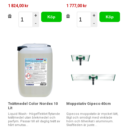
1 824,00 kr
1 777,00 kr
+
+
Köp
Köp
-
-
Tvättmedel Color Nordex 10
Moppstativ Gipeco 40cm
Lit
Liquid Wash - Högeffektivt flytande
Gipecos moppstativ är mycket lätt,
tvättmedel utan blekmedel och
lågt och smidigt med vinklade
parfym. Passar till all daglig tvätt av
hörn och tillverkat i aluminium.
hårt smutsa...
Skaftleden är juste...