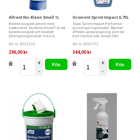
Allrent Nu-Kleen Smell 1L
Grovrent Sprint Impact 0,75L
Bioteknologiskt allrent med
Taski Sprint Impact Performer
luktkontroll. Nu-KleenSmell? är ett
grovrengöringsmedel. Mycket
bioteknologiskt pH-neutralt
effektiv sprayrengöring som tar
allrengöringsmedel med lu...
bort mycket svår smuts från...
Art nr. 8552233
Art nr. 8560702
296,00 kr
344,00 kr
+
+
Köp
Köp
-
-