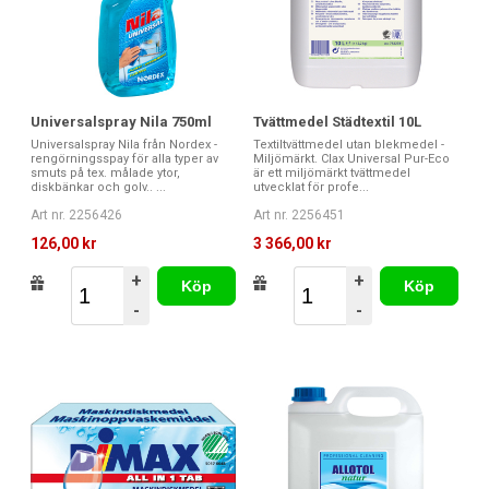
Universalspray Nila 750ml
Tvättmedel Städtextil 10L
Universalspray Nila från Nordex -
Textiltvättmedel utan blekmedel -
rengörningsspay för alla typer av
Miljömärkt. Clax Universal Pur-Eco
smuts på tex. målade ytor,
är ett miljömärkt tvättmedel
diskbänkar och golv.. ...
utvecklat för profe...
Art nr. 2256426
Art nr. 2256451
126,00 kr
3 366,00 kr
+
+
Köp
Köp
-
-