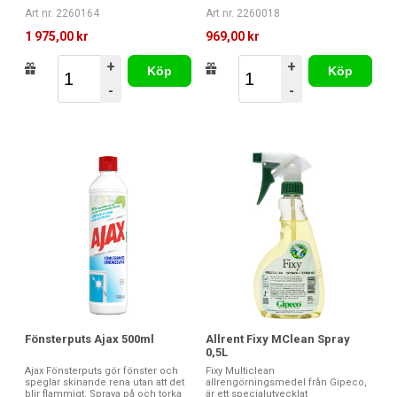
Art nr. 2260164
Art nr. 2260018
1 975,00 kr
969,00 kr
+
+
Köp
Köp
-
-
Fönsterputs Ajax 500ml
Allrent Fixy MClean Spray
0,5L
Ajax Fönsterputs gör fönster och
Fixy Multiclean
speglar skinande rena utan att det
allrengörningsmedel från Gipeco,
blir flammigt. Spraya på och torka
är ett specialutvecklat