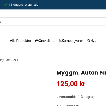
1-3 dagars leveranstid
Alla Produkter
Önskelista
Kampanjvaror
Nya
ly Care Gel 1
Myggm. Autan Fam
125,00 kr
Leveranstid:
1-3 dag(ar)