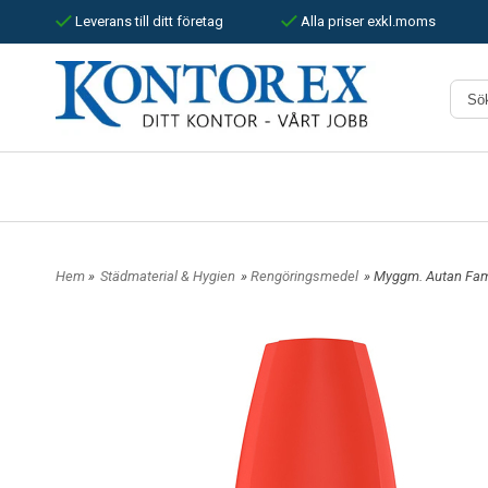
Leverans till ditt företag
Alla priser exkl.moms
Hem
»
Städmaterial & Hygien
»
Rengöringsmedel
» Myggm. Autan Fami