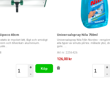
Gipeco 40cm
Universalspray Nila 750ml
ativ är mycket lätt, lågt och smidigt
Universalspray Nila från Nordex - rengör
örn och tillverkat i aluminium.
alla typer av smuts på tex. målade ytor, 
uste...
golv.. ...
8
Art nr. 2256426
126,00 kr
+
+
Köp
-
-