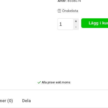
Artnr:
8558074
Önskelista
+
Lägg i k
-
Alla priser exkl.moms
ner (0)
Dela