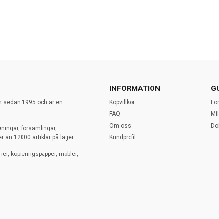
INFORMATION
G
en sedan 1995 och är en
Köpvillkor
Fo
FAQ
Mi
Om oss
Do
eningar, församlingar,
r än 12000 artiklar på lager.
Kundprofil
ner, kopieringspapper, möbler,