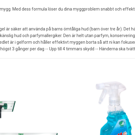
mygg. Med dess formula löser du dina myggproblem snabbt och effektivt.
el är säker att använda på barns ömtåliga hud (barn över tre år). Det hä
känslig hud och parfymallergiker. Den är helt utan parfym, konserveri
r i gelform och håller effektivt myggen borta så att ni kan fokusera på a
högst 3 gånger per dag -- Upp till 4 timmars skydd -- Händerna ska tvätt