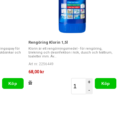
Rengöring Klorin 1,5l
ningsspay för
Klorin är ett rengörningsmedel - för rengöring,
diskbänkar och
blekning och desinfektion i kök, dusch och tvättrum,
toaletter mm. Äv...
Art nr. 2256449
68,00 kr
+
Köp
Köp
-