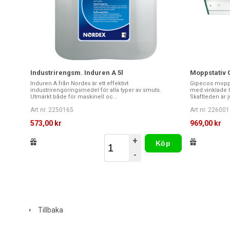
Industrirengsm. Induren A 5l
Moppstativ 
Induren A från Nordex är ett effektivt
Gipecos moppst
industrirengöringsmedel för alla typer av smuts.
med vinklade h
Utmärkt både för maskinell oc...
Skaftleden är j
Art nr. 2250165
Art nr. 226001
573,00 kr
969,00 kr
+
Köp
-
Tillbaka