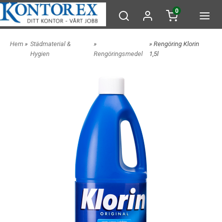
0
Hem
»
Städmaterial &
»
» Rengöring Klorin
Hygien
Rengöringsmedel
1,5l