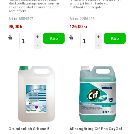
Fläckborttagningsmedel som är
smuts på tex. målade ytor,
enkelt och klart att använda och
diskbänkar och golv.. ...
som effekt...
Art nr. 8559597
Art nr. 2256426
98,00 kr
126,00 kr
+
+
Köp
Köp
-
-
Grundpolish S-base 5l
Allrengöring Cif Pro OxyGel
5L