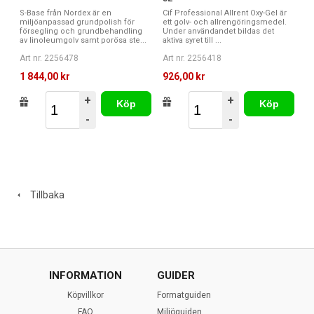
S-Base från Nordex är en
Cif Professional Allrent Oxy-Gel är
miljöanpassad grundpolish för
ett golv- och allrengöringsmedel.
försegling och grundbehandling
Under användandet bildas det
av linoleumgolv samt porösa ste...
aktiva syret till ...
Art nr. 2256478
Art nr. 2256418
1 844,00 kr
926,00 kr
+
+
Köp
Köp
-
-
Tillbaka
INFORMATION
GUIDER
Köpvillkor
Formatguiden
FAQ
Miljöguiden