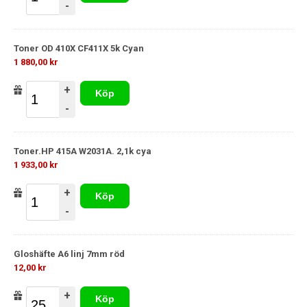
-
Toner OD 410X CF411X 5k Cyan
1 880,00 kr
+
Köp
-
Toner.HP 415A W2031A. 2,1k cya
1 933,00 kr
+
Köp
-
Gloshäfte A6 linj 7mm röd
12,00 kr
+
Köp