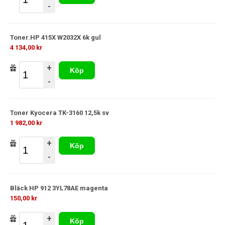
-
Toner.HP 415X W2032X 6k gul
4 134,00 kr
+
Köp
-
Toner Kyocera TK-3160 12,5k sv
1 982,00 kr
+
Köp
-
Bläck HP 912 3YL78AE magenta
150,00 kr
+
Köp