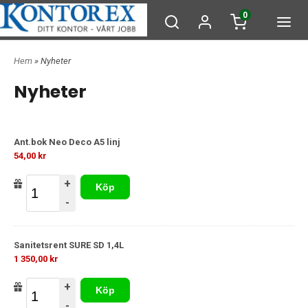
0
Hem
» Nyheter
Nyheter
Ant.bok Neo Deco A5 linj
54,00 kr
+
Köp
-
Sanitetsrent SURE SD 1,4L
1 350,00 kr
+
Köp
-