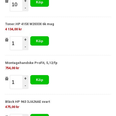
+
Köp
-
Toner.HP 415X W2033X 6k mag
4 134,00 kr
+
Köp
-
Montagehandske ProFit, S,12/fp
754,00 kr
+
Köp
-
Bläck HP 963 3JA26AE svart
475,00 kr