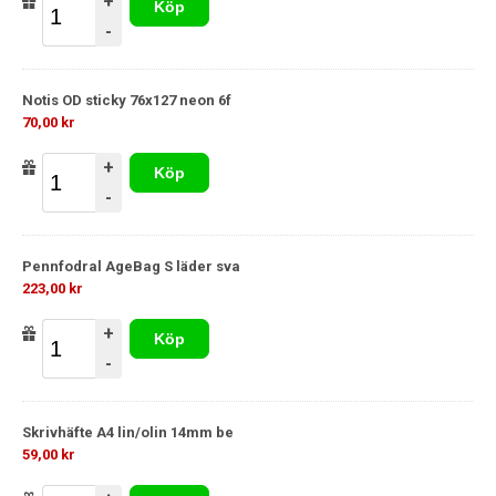
+
Köp
-
Notis OD sticky 76x127 neon 6f
70,00 kr
+
Köp
-
Pennfodral AgeBag S läder sva
223,00 kr
+
Köp
-
Skrivhäfte A4 lin/olin 14mm be
59,00 kr