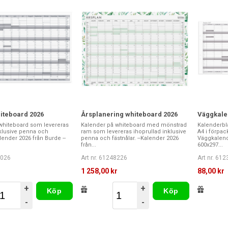
iteboard 2026
Årsplanering whiteboard 2026
Väggkale
whiteboard som levereras
Kalender på whiteboard med mönstrad
Kalenderbla
nklusive penna och
ram som levereras ihoprullad inklusive
A4 i förpac
alender 2026 från Burde --
penna och fästnålar. --Kalender 2026
Väggkalend
från...
600x297...
2026
Art nr. 61248226
Art nr. 61
1 258,00 kr
88,00 kr
+
+
Köp
Köp
-
-