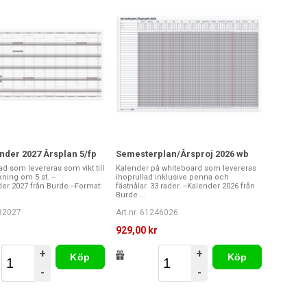
nder 2027 Årsplan 5/fp
Semesterplan/Årsproj 2026 wb
d som levereras som vikt till
Kalender på whiteboard som levereras
kning om 5 st. --
ihoprullad inklusive penna och
er 2027 från Burde --Format:
fästnålar. 33 rader. --Kalender 2026 från
Burde ...
232027
Art nr. 61246026
929,00 kr
+
+
Köp
Köp
-
-