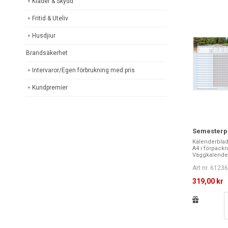
Kläder & Skydd
Fritid & Uteliv
Husdjiur
Brandsäkerhet
Intervaror/Egen förbrukning med pris
Kundpremier
Semesterpl
Kalenderblad 
A4 i förpackni
Väggkalender
Art nr. 6123
319,00 kr