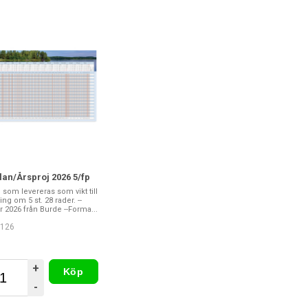
an/Årsproj 2026 5/fp
som levereras som vikt till
ng om 5 st. 28 rader. --
 2026 från Burde --Forma...
6126
+
Köp
-