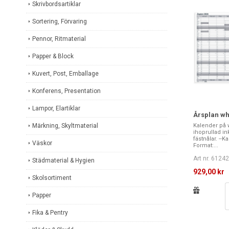
Skrivbordsartiklar
Sortering, Förvaring
Pennor, Ritmaterial
Papper & Block
Kuvert, Post, Emballage
Konferens, Presentation
Lampor, Elartiklar
Årsplan wh
Märkning, Skyltmaterial
Kalender på 
ihoprullad i
fästnålar. --K
Väskor
Format:...
Art nr. 6124
Städmaterial & Hygien
929,00 kr
Skolsortiment
Papper
Fika & Pentry