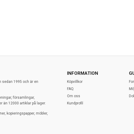
INFORMATION
G
en sedan 1995 och är en
Köpvillkor
Fo
FAQ
Mi
Om oss
Do
eningar, församlingar,
r än 12000 artiklar på lager.
Kundprofil
ner, kopieringspapper, möbler,