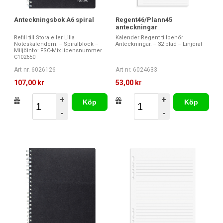
Anteckningsbok A6 spiral
Regent46/Plann45
anteckningar
Refill till Stora eller Lilla
Kalender Regent tillbehör
Noteskalendern. -- Spiralblock --
Anteckningar. -- 32 blad -- Linjerat
Miljöinfo: FSC-Mix licensnummer
C102650
Art nr. 6026126
Art nr. 6024633
107,00 kr
53,00 kr
+
+
Köp
Köp
-
-