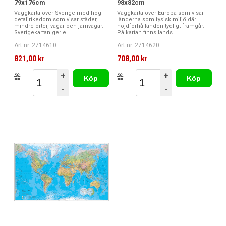
79x176cm
98x82cm
Väggkarta över Sverige med hög
Väggkarta över Europa som visar
detaljrikedom som visar städer,
länderna som fysisk miljö där
mindre orter, vägar och järnvägar.
höjdförhållanden tydligt framgår.
Sverigekartan ger e...
På kartan finns lands...
Art nr. 2714610
Art nr. 2714620
821,00 kr
708,00 kr
+
+
Köp
Köp
-
-