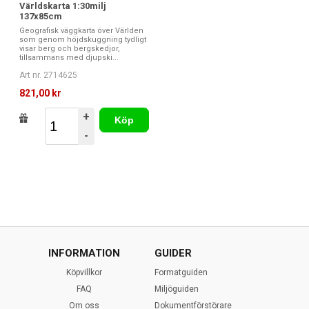
Världskarta 1:30milj
137x85cm
Geografisk väggkarta över Världen
som genom höjdskuggning tydligt
visar berg och bergskedjor,
tillsammans med djupski...
Art nr. 2714625
821,00 kr
+
Köp
-
INFORMATION
GUIDER
Köpvillkor
Formatguiden
FAQ
Miljöguiden
Om oss
Dokumentförstörare