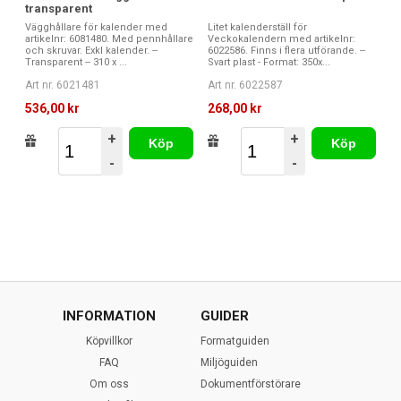
transparent
Vägghållare för kalender med
Litet kalenderställ för
artikelnr: 6081480. Med pennhållare
Veckokalendern med artikelnr:
och skruvar. Exkl kalender. --
6022586. Finns i flera utförande. --
Transparent -- 310 x ...
Svart plast - Format: 350x...
Art nr. 6021481
Art nr. 6022587
536,00 kr
268,00 kr
+
+
Köp
Köp
-
-
INFORMATION
GUIDER
Köpvillkor
Formatguiden
FAQ
Miljöguiden
Om oss
Dokumentförstörare