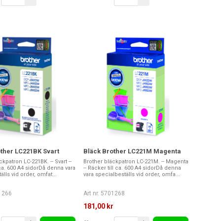
ther LC221BK Svart
Bläck Brother LC221M Magenta
kpatron LC-221BK. -- Svart --
Brother bläckpatron LC-221M. -- Magenta
 ca. 600 A4 sidorDå denna vara
-- Räcker till ca. 600 A4 sidorDå denna
lls vid order, omfat...
vara specialbeställs vid order, omfa...
01266
Art nr. 5701268
r
181,00 kr