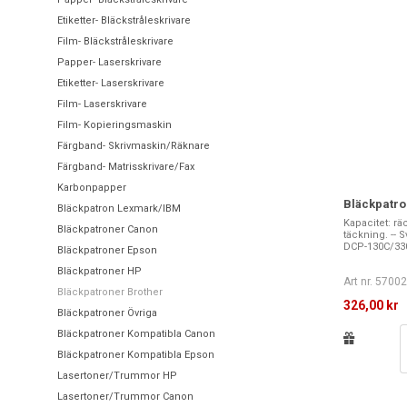
Etiketter- Bläckstråleskrivare
Film- Bläckstråleskrivare
Papper- Laserskrivare
Etiketter- Laserskrivare
Film- Laserskrivare
Film- Kopieringsmaskin
Färgband- Skrivmaskin/Räknare
Färgband- Matrisskrivare/Fax
Karbonpapper
Bläckpatro
Bläckpatron Lexmark/IBM
Kapacitet: räc
Bläckpatroner Canon
täckning. -- Sv
DCP-130C/33
Bläckpatroner Epson
Bläckpatroner HP
Art nr. 5700
Bläckpatroner Brother
326,00 kr
Bläckpatroner Övriga
Bläckpatroner Kompatibla Canon
Bläckpatroner Kompatibla Epson
Lasertoner/Trummor HP
Lasertoner/Trummor Canon