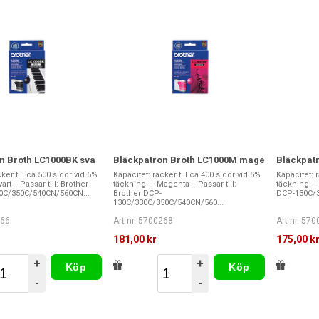
n Broth LC1000BK sva
Bläckpatron Broth LC1000M mage
Bläckpat
ker till ca 500 sidor vid 5%
Kapacitet: räcker till ca 400 sidor vid 5%
Kapacitet: r
art -- Passar till: Brother
täckning. -- Magenta -- Passar till:
täckning. --
0C/350C/540CN/560CN...
Brother DCP-
DCP-130C/3
130C/330C/350C/540CN/560...
266
Art nr. 5700268
Art nr. 57
181,00 kr
175,00 k
+
+
Köp
Köp
-
-