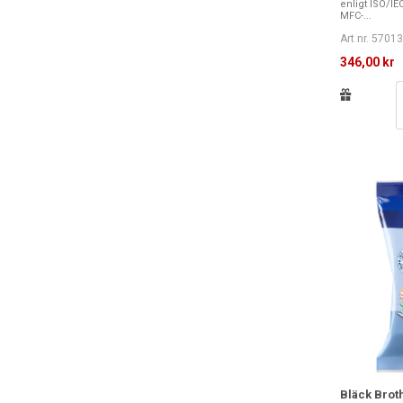
enligt ISO/IEC
MFC-...
Art nr. 5701
346,00 kr
Bläck Brot