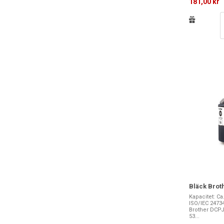
181,00 kr
Bläck Brot
Kapacitet: Ca
ISO/IEC 24734. 
Brother DCP
53...