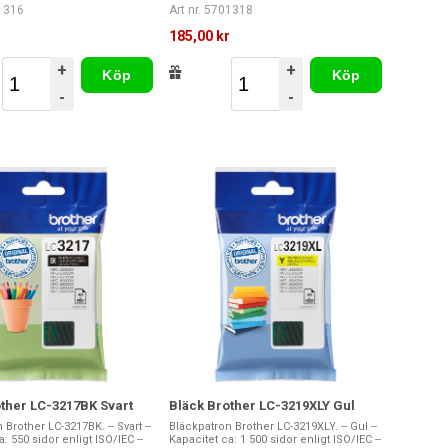
01316
Art nr. 5701318
r
185,00 kr
+
+
Köp
Köp
-
-
ther LC-3217BK Svart
Bläck Brother LC-3219XLY Gul
 Brother LC-3217BK. -- Svart --
Bläckpatron Brother LC-3219XLY. -- Gul --
: 550 sidor enligt ISO/IEC --
Kapacitet ca: 1 500 sidor enligt ISO/IEC --