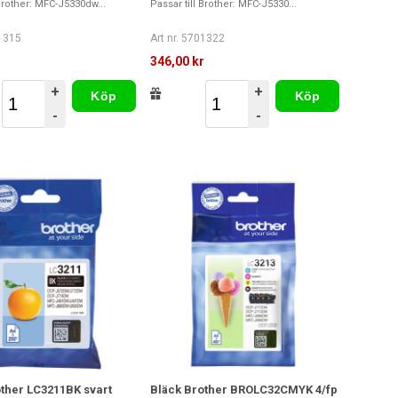
 Brother: MFC-J5330dw...
Passar till Brother: MFC-J5330...
01315
Art nr. 5701322
r
346,00 kr
+
+
Köp
Köp
-
-
ther LC3211BK svart
Bläck Brother BROLC32CMYK 4/fp