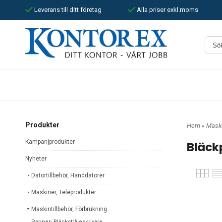
Leverans till ditt företag
Alla priser exkl.moms
Produkter
Hem
»
Maski
Kampanjprodukter
Bläck
Nyheter
Datortillbehör, Handdatorer
Maskiner, Teleprodukter
Maskintillbehör, Förbrukning
Papper- Bläckstråleskrivare