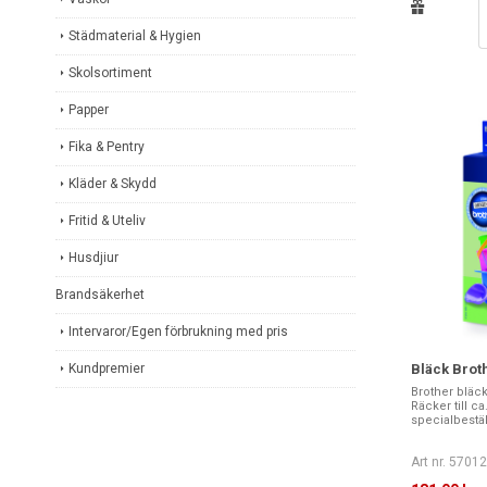
Städmaterial & Hygien
Skolsortiment
Papper
Fika & Pentry
Kläder & Skydd
Fritid & Uteliv
Husdjiur
Brandsäkerhet
Intervaror/Egen förbrukning med pris
Kundpremier
Bläck Brot
Brother bläckp
Räcker till c
specialbeställ
Art nr. 5701