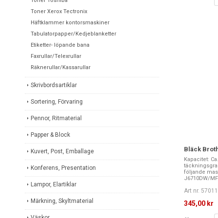
Toner Toshiba
Toner Xerox Tectronix
Häftklammer kontorsmaskiner
Tabulatorpapper/Kedjeblanketter
Etiketter- löpande bana
Faxrullar/Telexrullar
Räknerullar/Kassarullar
Skrivbordsartiklar
Sortering, Förvaring
Pennor, Ritmaterial
Papper & Block
Bläck Brot
Kuvert, Post, Emballage
Kapacitet: Ca
täckningsgrad.
Konferens, Presentation
följande ma
J6710DW/MF.
Lampor, Elartiklar
Art nr. 5701
Märkning, Skyltmaterial
345,00 kr
Väskor