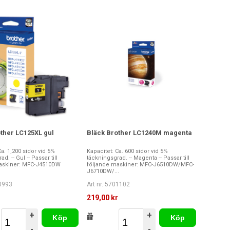
ther LC125XL gul
Bläck Brother LC1240M magenta
Ca. 1,200 sidor vid 5%
Kapacitet: Ca. 600 sidor vid 5%
d. -- Gul -- Passar till
täckningsgrad. -- Magenta -- Passar till
askiner: MFC-J4510DW
följande maskiner: MFC-J6510DW/MFC-
J6710DW/...
00993
Art nr. 5701102
r
219,00 kr
+
+
Köp
Köp
-
-