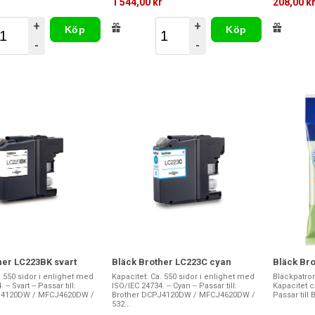
1 544,00 kr
208,00 k
+
+
Köp
Köp
-
-
her LC223BK svart
Bläck Brother LC223C cyan
Bläck Br
. 550 sidor i enlighet med
Kapacitet: Ca. 550 sidor i enlighet med
Bläckpatron
-- Svart -- Passar till:
ISO/IEC 24734. -- Cyan -- Passar till:
Kapacitet ca
J4120DW / MFCJ4620DW /
Brother DCPJ4120DW / MFCJ4620DW /
Passar till 
532...