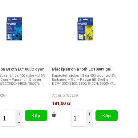
ron Broth LC1000C cyan
Bläckpatron Broth LC1000Y gul
äcker till ca 400 sidor vid 5%
Kapacitet: räcker till ca 400 sidor vid 5%
 Cyan -- Passar till: Brother
täckning. -- Gul -- Passar till: Brother
30C/350C/540CN/560CN/...
DCP-130C/330C/350C/540CN/560CN/7...
00267
Art nr. 5700269
r
181,00 kr
+
+
Köp
Köp
-
-