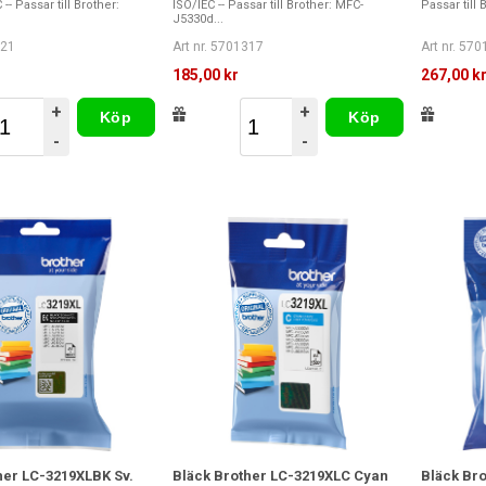
 -- Passar till Brother:
ISO/IEC -- Passar till Brother: MFC-
Passar till
J5330d...
321
Art nr. 5701317
Art nr. 57
185,00 kr
267,00 k
+
+
Köp
Köp
-
-
her LC-3219XLBK Sv.
Bläck Brother LC-3219XLC Cyan
Bläck Bro