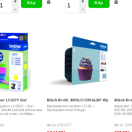
+
+
Köp
Köp
-
-
her LC221Y Gul
Bläck Broth. BROLC123VALBP 4fp
Bläck Bro
atron LC-221Y. -- Gul --
Bläckpatroner brother LC123. --
Kapacitet: 
a. 600 A4 sidorDå denna vara
Värdepaket med 4 färger
ISO/IEC 2473
s vid order, omfattas...
DCPJ4120D
269
Art nr. 5701277
Art nr. 57