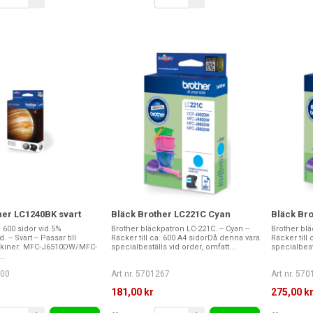
her LC1240BK svart
Bläck Brother LC221C Cyan
Bläck Bro
. 600 sidor vid 5%
Brother bläckpatron LC-221C. -- Cyan --
Brother bläc
 -- Svart -- Passar till
Räcker till ca. 600 A4 sidorDå denna vara
Räcker till
skiner: MFC-J6510DW/MFC-
specialbeställs vid order, omfatt...
specialbestä
..
100
Art nr. 5701267
Art nr. 57
181,00 kr
275,00 k