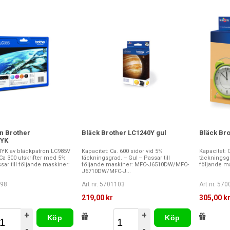
n Brother
Bläck Brother LC1240Y gul
Bläck Bro
YK
YK av bläckpatron LC985V
Kapacitet: Ca. 600 sidor vid 5%
Kapacitet: 
 Ca 300 utskrifter med 5%
täckningsgrad. -- Gul -- Passar till
täckningsgra
sar till följande maskiner:
följande maskiner: MFC-J6510DW/MFC-
följande m
J6710DW/MFC-J...
298
Art nr. 5701103
Art nr. 57
219,00 kr
305,00 k
+
+
Köp
Köp
-
-