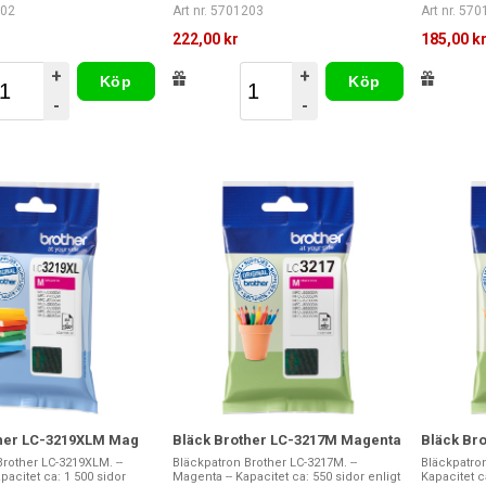
202
Art nr. 5701203
Art nr. 57
222,00 kr
185,00 k
+
+
Köp
Köp
-
-
ther LC-3219XLM Mag
Bläck Brother LC-3217M Magenta
Bläck Bro
rother LC-3219XLM. --
Bläckpatron Brother LC-3217M. --
Bläckpatron
pacitet ca: 1 500 sidor
Magenta -- Kapacitet ca: 550 sidor enligt
Kapacitet ca