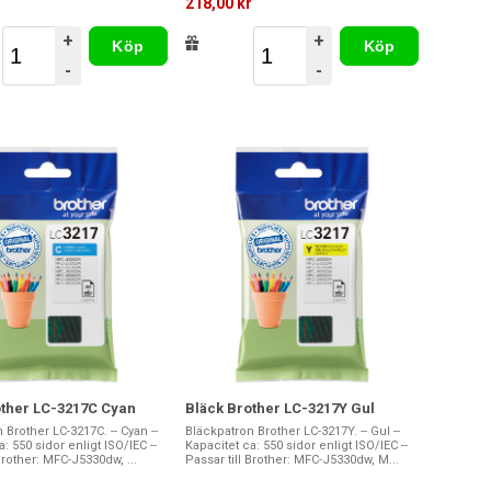
r
218,00 kr
+
+
Köp
Köp
-
-
other LC-3217C Cyan
Bläck Brother LC-3217Y Gul
 Brother LC-3217C. -- Cyan --
Bläckpatron Brother LC-3217Y. -- Gul --
: 550 sidor enligt ISO/IEC --
Kapacitet ca: 550 sidor enligt ISO/IEC --
Brother: MFC-J5330dw, ...
Passar till Brother: MFC-J5330dw, M...