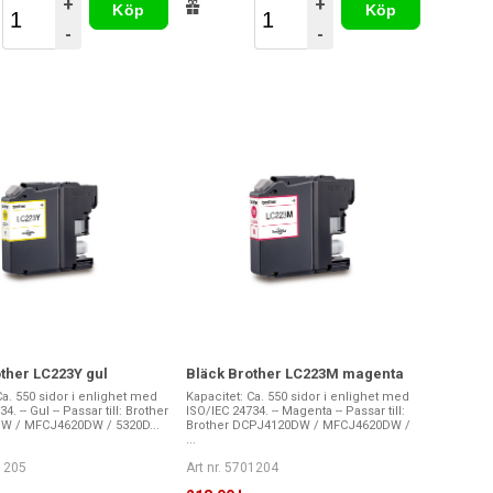
+
+
Köp
Köp
-
-
ther LC223Y gul
Bläck Brother LC223M magenta
Ca. 550 sidor i enlighet med
Kapacitet: Ca. 550 sidor i enlighet med
4. -- Gul -- Passar till: Brother
ISO/IEC 24734. -- Magenta -- Passar till:
W / MFCJ4620DW / 5320D...
Brother DCPJ4120DW / MFCJ4620DW /
...
01205
Art nr. 5701204