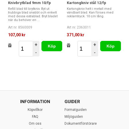
Knivbrytblad 9mm 10/fp
Kartongkniv stål 12/fp
Refill blad till brytkniv. Byt ut
Kartongkniv helt i metall med
trubbiga blad snabbt och enkelt
vändbart blad. Kan förses med
med dessa extrablad. Bryt bladet
reklamtryck. 10 cm lång.
när du behöver en ...
Art nr. 8560009
Art nr. 2363011
107,00 kr
371,00 kr
+
+
Köp
Köp
-
-
INFORMATION
GUIDER
Köpvillkor
Formatguiden
FAQ
Miljöguiden
Om oss
Dokumentförstörare