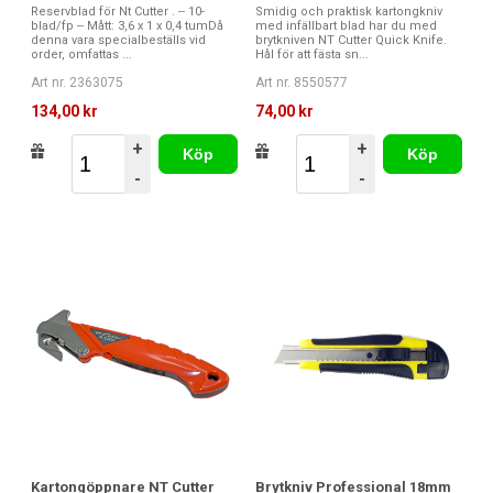
Reservblad för Nt Cutter . -- 10-
Smidig och praktisk kartongkniv
blad/fp -- Mått: 3,6 x 1 x 0,4 tumDå
med infällbart blad har du med
denna vara specialbeställs vid
brytkniven NT Cutter Quick Knife.
order, omfattas ...
Hål för att fästa sn...
Art nr. 2363075
Art nr. 8550577
134,00 kr
74,00 kr
+
+
Köp
Köp
-
-
Kartongöppnare NT Cutter
Brytkniv Professional 18mm