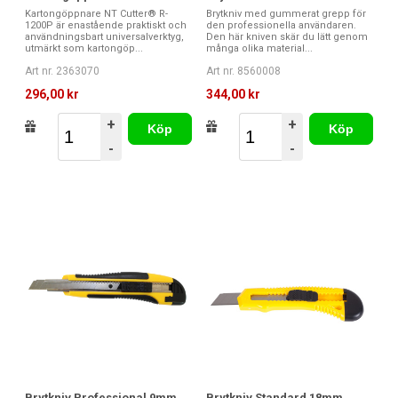
Kartongöppnare NT Cutter® R-
Brytkniv med gummerat grepp för
1200P är enastående praktiskt och
den professionella användaren.
användningsbart universalverktyg,
Den här kniven skär du lätt genom
utmärkt som kartongöp...
många olika material...
Art nr. 2363070
Art nr. 8560008
296,00 kr
344,00 kr
+
+
Köp
Köp
-
-
Brytkniv Professional 9mm
Brytkniv Standard 18mm