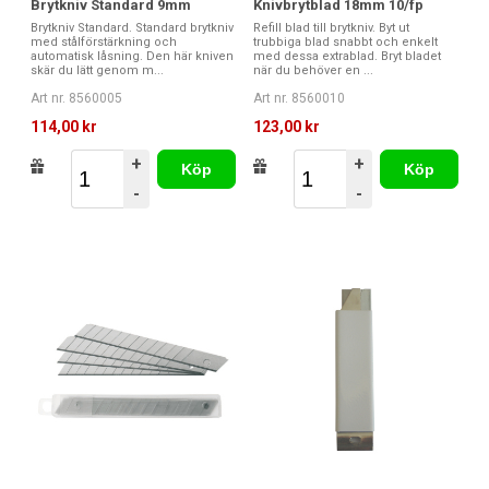
Brytkniv Standard 9mm
Knivbrytblad 18mm 10/fp
Brytkniv Standard. Standard brytkniv
Refill blad till brytkniv. Byt ut
med stålförstärkning och
trubbiga blad snabbt och enkelt
automatisk låsning. Den här kniven
med dessa extrablad. Bryt bladet
skär du lätt genom m...
när du behöver en ...
Art nr. 8560005
Art nr. 8560010
114,00 kr
123,00 kr
+
+
Köp
Köp
-
-