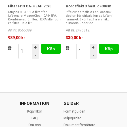
Filter H13 CA-HEAP 76x5
Bordsfläkt 3 hast. d=30cm
Utbytes H13 HEPA-filter för
Effektiv bordsfläkt i en klassisk
luftrenare MeacoClean CA-HEPA.
design för cirkulation av luften i
Kombinerat förfilter, HEPA-filter och
rummet. Skönt att ha en fläkt
kolfilter. Hela filt...
tillhands under de...
Art nr. 8565389
Art nr. 2470812
989,00 kr
330,00 kr
+
+
Köp
Köp
-
-
INFORMATION
GUIDER
Köpvillkor
Formatguiden
FAQ
Miljöguiden
Om oss
Dokumentförstörare