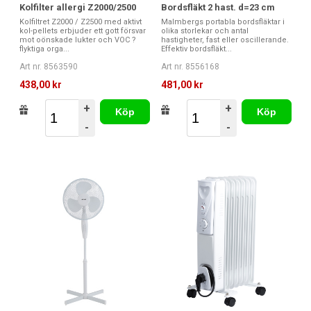
Kolfilter allergi Z2000/2500
Bordsfläkt 2 hast. d=23 cm
Kolfiltret Z2000 / Z2500 med aktivt
Malmbergs portabla bordsfläktar i
kol-pellets erbjuder ett gott försvar
olika storlekar och antal
mot oönskade lukter och VOC ?
hastigheter, fast eller oscillerande.
flyktiga orga...
Effektiv bordsfläkt...
Art nr. 8563590
Art nr. 8556168
438,00 kr
481,00 kr
+
+
Köp
Köp
-
-