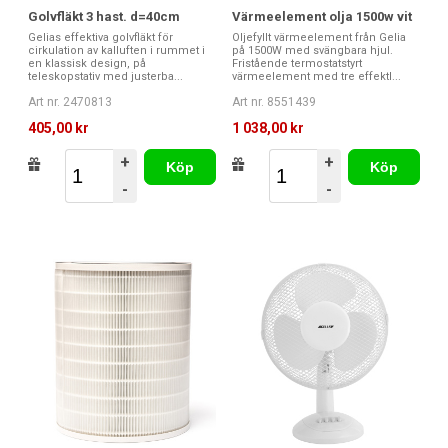
Golvfläkt 3 hast. d=40cm
Värmeelement olja 1500w vit
Gelias effektiva golvfläkt för
Oljefyllt värmeelement från Gelia
cirkulation av kalluften i rummet i
på 1500W med svängbara hjul.
en klassisk design, på
Fristående termostatstyrt
teleskopstativ med justerba...
värmeelement med tre effektl...
Art nr. 2470813
Art nr. 8551439
405,00 kr
1 038,00 kr
+
+
Köp
Köp
-
-