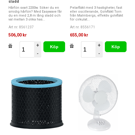
sladd
Hårfön svart 2200w. Söker du en
Pelarfläkt med 3 hastigheter, fast
smidig hårfön? Med Easywave får
eller oscillerande, Golvfläkt Torn
du en med 2,8 m lång sladd och
från Malmbergs, effektiv golvfläkt
val mellan 3 olika has...
för cirkulat...
Art nr. 8561237
Art nr. 8556171
506,00 kr
655,00 kr
+
+
Köp
Köp
-
-