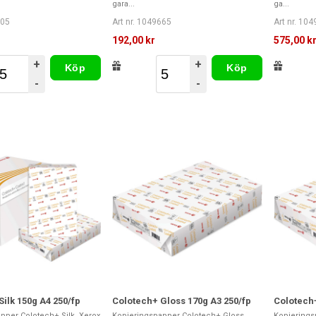
gara...
ga...
705
Art nr. 1049665
Art nr. 10
192,00 kr
575,00 k
+
+
Köp
Köp
-
-
ilk 150g A4 250/fp
Colotech+ Gloss 170g A3 250/fp
Colotech+
pper Colotech+ Silk. Xerox
Kopieringspapper Colotech+ Gloss.
Kopierings