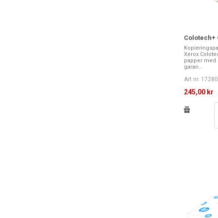
Colotech+ 
Kopieringspa
Xerox Colotec
papper med e
garan...
Art nr. 1728
245,00 kr