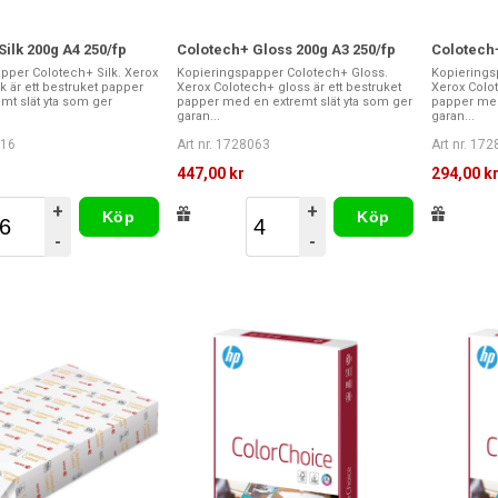
ilk 200g A4 250/fp
Colotech+ Gloss 200g A3 250/fp
Colotech+
pper Colotech+ Silk. Xerox
Kopieringspapper Colotech+ Gloss.
Kopierings
k är ett bestruket papper
Xerox Colotech+ gloss är ett bestruket
Xerox Colot
mt slät yta som ger
papper med en extremt slät yta som ger
papper med
garan...
garan...
216
Art nr. 1728063
Art nr. 17
447,00 kr
294,00 k
+
+
Köp
Köp
-
-