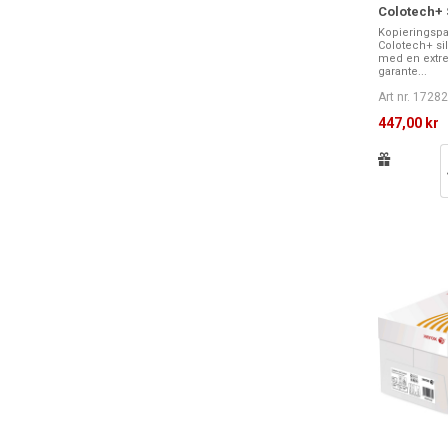
Colotech+ S
Kopieringspa
Colotech+ sil
med en extre
garante...
Art nr. 1728
447,00 kr