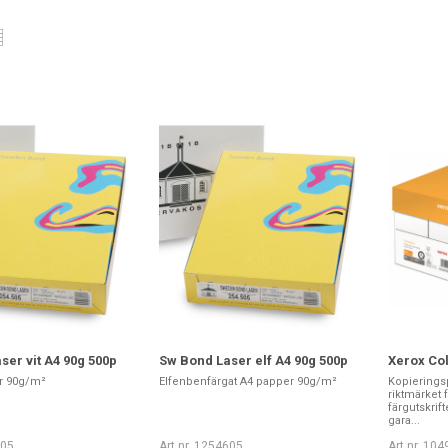
ser vit A4 90g 500p
Sw Bond Laser elf A4 90g 500p
Xerox Col
er 90g/m²
Elfenbenfärgat A4 papper 90g/m²
Kopierings
riktmärket 
färgutskrif
gara...
505
Art nr. 1254605
Art nr. 10