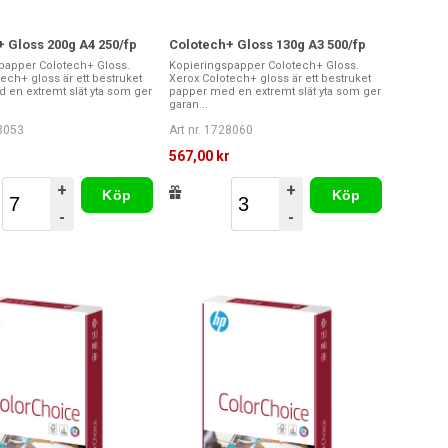
 Gloss 200g A4 250/fp
Colotech+ Gloss 130g A3 500/fp
papper Colotech+ Gloss.
Kopieringspapper Colotech+ Gloss.
ech+ gloss är ett bestruket
Xerox Colotech+ gloss är ett bestruket
 en extremt slät yta som ger
papper med en extremt slät yta som ger
garan...
28053
Art nr. 1728060
r
567,00 kr
+
+
Köp
Köp
-
-