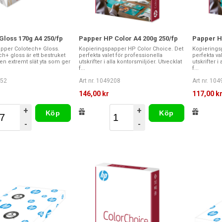
Gloss 170g A4 250/fp
Papper HP Color A4 200g 250/fp
Papper HP
pper Colotech+ Gloss.
Kopieringspapper HP Color Choice. Det
Kopierings
h+ gloss är ett bestruket
perfekta valet för professionella
perfekta va
n extremt slät yta som ger
utskrifter i alla kontorsmiljöer. Utvecklat
utskrifter i
f...
f...
052
Art nr. 1049208
Art nr. 10
146,00 kr
117,00 k
+
+
Köp
Köp
-
-