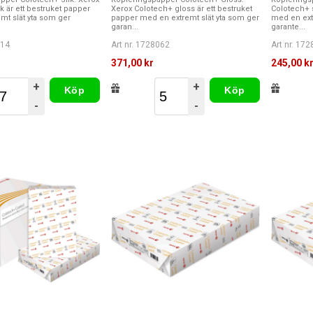
k är ett bestruket papper
Xerox Colotech+ gloss är ett bestruket
Colotech+ s
mt slät yta som ger
papper med en extremt slät yta som ger
med en ext
garan...
garante...
214
Art nr. 1728062
Art nr. 17
371,00 kr
245,00 k
+
+
Köp
Köp
-
-