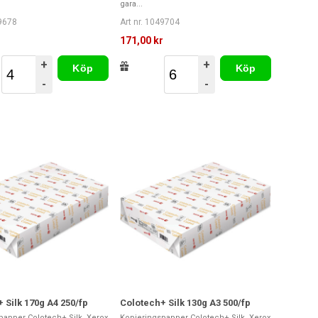
gara...
49678
Art nr. 1049704
r
171,00 kr
+
+
Köp
Köp
-
-
 Silk 170g A4 250/fp
Colotech+ Silk 130g A3 500/fp
papper Colotech+ Silk. Xerox
Kopieringspapper Colotech+ Silk. Xerox