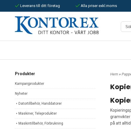
Leverans till ditt företag
Alla priser exkl.moms
Produkter
Hem
»
Papp
Kampanjprodukter
Kopie
Nyheter
Kopie
Datortillbehör, Handdatorer
Kopieringsp
Maskiner, Teleprodukter
gramvikter 
på att allt
Maskintillbehör, Förbrukning