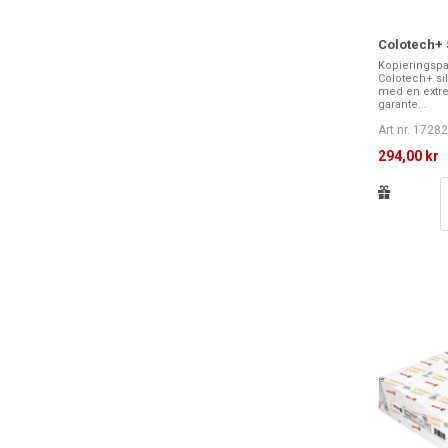
Colotech+ S
Kopieringspa
Colotech+ sil
med en extre
garante...
Art nr. 1728
294,00 kr