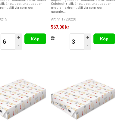
ilk är ett bestruket papper
Colotech+ silk är ett bestruket papper
remt slät yta som ger
med en extremt slät yta som ger
garante...
28215
Art nr. 1728220
r
567,00 kr
+
+
Köp
Köp
-
-