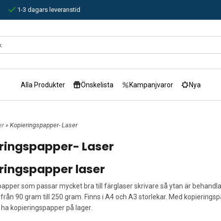
1-3 dagars leveranstid
Alla Produkter
Önskelista
Kampanjvaror
Nya
er
» Kopieringspapper- Laser
ringspapper- Laser
ringspapper laser
apper som passar mycket bra till färglaser skrivare så ytan är behandlad
från 90 gram till 250 gram. Finns i A4 och A3 storlekar. Med kopieringsp
id ha kopieringspapper på lager.