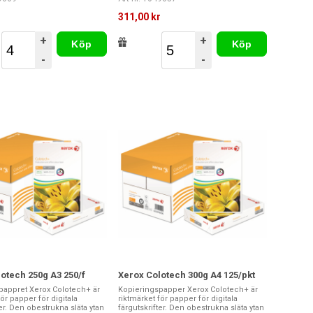
r
311,00 kr
+
+
Köp
Köp
-
-
otech 250g A3 250/f
Xerox Colotech 300g A4 125/pkt
pappret Xerox Colotech+ är
Kopieringspapper Xerox Colotech+ är
för papper för digitala
riktmärket för papper för digitala
ter. Den obestrukna släta ytan
färgutskrifter. Den obestrukna släta ytan