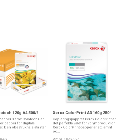
otech 120g A4 500/f
Xerox ColorPrint A3 160g 250f
papper Xerox Colotech+ är
Kopieringspappret Xerox ColorPrint är
för papper för digitala
det perfekta valet för volymproduktion.
ter. Den obestrukna släta ytan
Xerox ColorPrint-papper är ett jämnt
oc...
49669
Art nr. 1049657