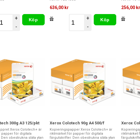
636,00 kr
256,00 k
+
+
Köp
Köp
-
-
tech 300g A3 125/pkt
Xerox Colotech 90g A4 500/f
Xerox Col
ppret Xerox Colotech+ är
Kopieringspapper Xerox Colotech+ är
Kopierings
 papper för digitala
riktmärket för papper för digitala
riktmärket 
r. Den obestrukna släta ytan
färgutskrifter. Den obestrukna släta ytan
färgutskrif