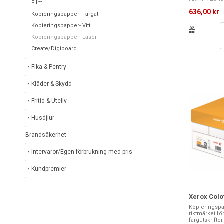
Film
636,00 kr
Kopieringspapper- Färgat
Kopieringspapper- Vitt
Kopieringspapper- Laser
Create/Digiboard
Fika & Pentry
Kläder & Skydd
Fritid & Uteliv
Husdjiur
Brandsäkerhet
Intervaror/Egen förbrukning med pris
Kundpremier
Xerox Colo
Kopieringspa
riktmärket för
färgutskrifte