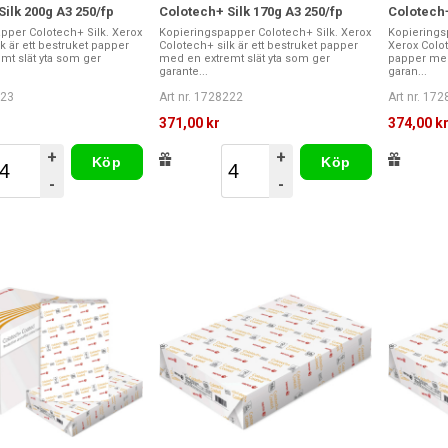
ilk 200g A3 250/fp
Colotech+ Silk 170g A3 250/fp
Colotech+
pper Colotech+ Silk. Xerox
Kopieringspapper Colotech+ Silk. Xerox
Kopierings
k är ett bestruket papper
Colotech+ silk är ett bestruket papper
Xerox Colot
mt slät yta som ger
med en extremt slät yta som ger
papper med
garante...
garan...
223
Art nr. 1728222
Art nr. 17
371,00 kr
374,00 k
+
+
Köp
Köp
-
-