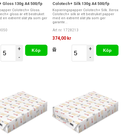
 Gloss 130g A4 500/fp
Colotech+ Silk 130g A4 500/fp
papper Colotech+ Gloss.
Kopieringspapper Colotech+ Silk. Xerox
ech+ gloss är ett bestruket
Colotech+ silk är ett bestruket papper
 en extremt slät yta som ger
med en extremt slät yta som ger
garante...
28050
Art nr. 1728213
r
374,00 kr
+
+
Köp
Köp
-
-