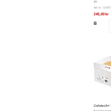
ga...
Art nr. 1049
345,00 kr
Colotech+ S
Kopieringspa