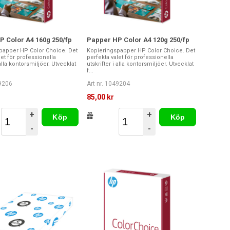
 Color A4 160g 250/fp
Papper HP Color A4 120g 250/fp
papper HP Color Choice. Det
Kopieringspapper HP Color Choice. Det
let för professionella
perfekta valet för professionella
 alla kontorsmiljöer. Utvecklat
utskrifter i alla kontorsmiljöer. Utvecklat
f...
49206
Art nr. 1049204
r
85,00 kr
+
+
Köp
Köp
-
-