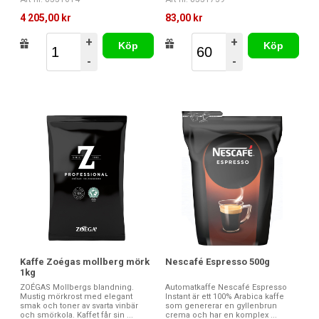
4 205,00 kr
83,00 kr
+
+
Köp
Köp
-
-
Kaffe Zoégas mollberg mörk
Nescafé Espresso 500g
1kg
ZOÉGAS Mollbergs blandning.
Automatkaffe Nescafé Espresso
Mustig mörkrost med elegant
Instant är ett 100% Arabica kaffe
smak och toner av svarta vinbär
som genererar en gyllenbrun
och smörkola. Kaffet får sin ...
crema och har en komplex ...