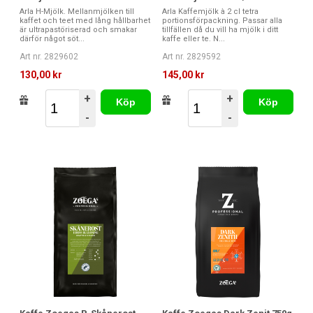
Arla H-Mjölk. Mellanmjölken till
Arla Kaffemjölk à 2 cl tetra
kaffet och teet med lång hållbarhet
portionsförpackning. Passar alla
är ultrapastöriserad och smakar
tillfällen då du vill ha mjölk i ditt
därför något söt...
kaffe eller te. N...
Art nr. 2829602
Art nr. 2829592
130,00 kr
145,00 kr
+
+
Köp
Köp
-
-