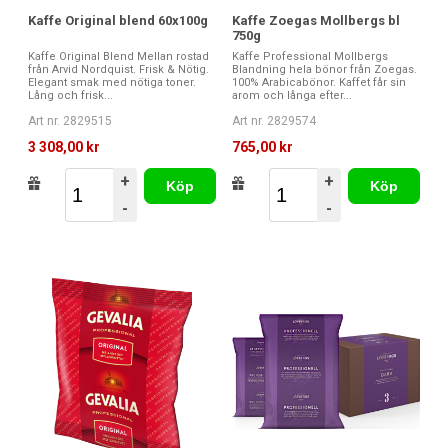
Kaffe Original blend 60x100g
Kaffe Zoegas Mollbergs bl
750g
Kaffe Original Blend Mellan rostad
Kaffe Professional Mollbergs
från Arvid Nordquist. Frisk & Nötig.
Blandning hela bönor från Zoegas.
Elegant smak med nötiga toner.
100% Arabicabönor. Kaffet får sin
Lång och frisk...
arom och långa efter...
Art nr. 2829515
Art nr. 2829574
3 308,00 kr
765,00 kr
+
+
Köp
Köp
-
-