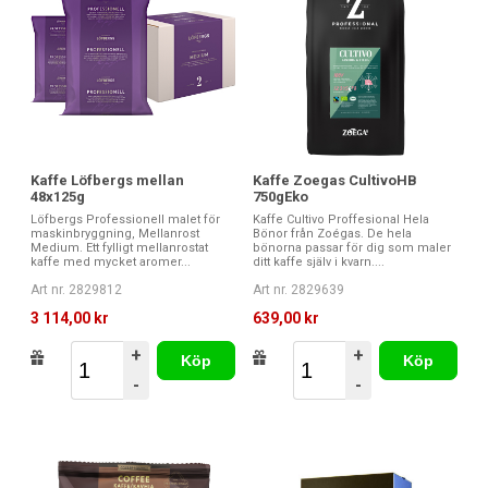
Kaffe Löfbergs mellan
Kaffe Zoegas CultivoHB
48x125g
750gEko
Löfbergs Professionell malet för
Kaffe Cultivo Proffesional Hela
maskinbryggning, Mellanrost
Bönor från Zoégas. De hela
Medium. Ett fylligt mellanrostat
bönorna passar för dig som maler
kaffe med mycket aromer...
ditt kaffe själv i kvarn....
Art nr. 2829812
Art nr. 2829639
3 114,00 kr
639,00 kr
+
+
Köp
Köp
-
-