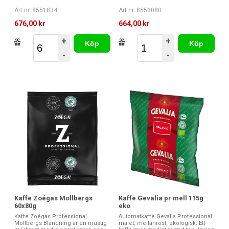
Art nr. 8551834
Art nr. 8553080
676,00 kr
664,00 kr
+
+
Köp
Köp
-
-
Kaffe Zoégas Mollbergs
Kaffe Gevalia pr mell 115g
60x80g
eko
Kaffe Zoégas Professional
Automatkaffe Gevalia Professional
Mollbergs Blandning är en mustig
malet, mellanrost, ekologisk. Ett