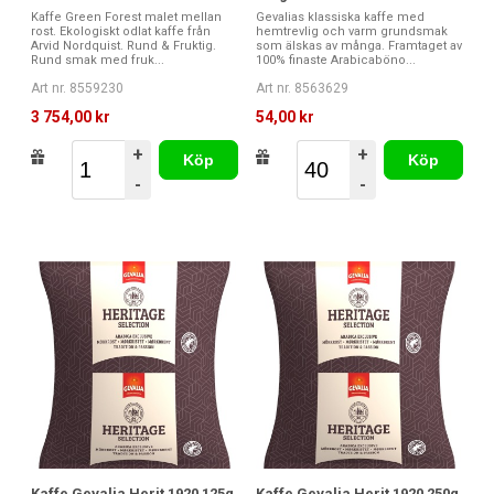
Kaffe Green Forest malet mellan
Gevalias klassiska kaffe med
rost. Ekologiskt odlat kaffe från
hemtrevlig och varm grundsmak
Arvid Nordquist. Rund & Fruktig.
som älskas av många. Framtaget av
Rund smak med fruk...
100% finaste Arabicaböno...
Art nr. 8559230
Art nr. 8563629
3 754,00 kr
54,00 kr
+
+
Köp
Köp
-
-
Kaffe Gevalia Herit 1920 125g
Kaffe Gevalia Herit 1920 250g