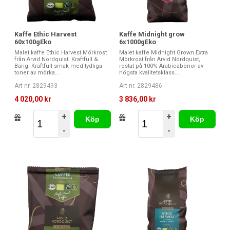
Kaffe Ethic Harvest
Kaffe Midnight grow
60x100gEko
6x1000gEko
Malet kaffe Ethic Harvest Mörkrost
Malet kaffe Midnight Grown Extra
från Arvid Nordquist. Kraftfull &
Mörkrost från Arvid Nordquist,
Bärig. Kraftfull smak med tydliga
rostat på 100% Arabicabönor av
toner av mörka...
högsta kvalitetsklass....
Art nr. 2829493
Art nr. 2829486
4 020,00 kr
3 836,00 kr
+
+
Köp
Köp
-
-