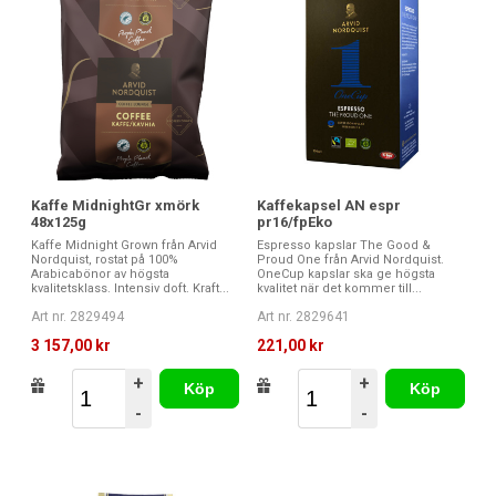
Kaffe MidnightGr xmörk
Kaffekapsel AN espr
48x125g
pr16/fpEko
Kaffe Midnight Grown från Arvid
Espresso kapslar The Good &
Nordquist, rostat på 100%
Proud One från Arvid Nordquist.
Arabicabönor av högsta
OneCup kapslar ska ge högsta
kvalitetsklass. Intensiv doft. Kraft...
kvalitet när det kommer till...
Art nr. 2829494
Art nr. 2829641
3 157,00 kr
221,00 kr
+
+
Köp
Köp
-
-