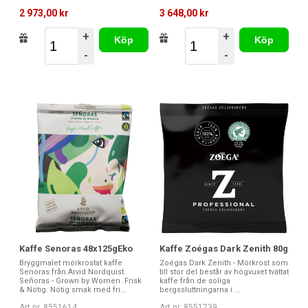
2 973,00 kr
3 648,00 kr
+
+
Köp
Köp
-
-
Kaffe Senoras 48x125gEko
Kaffe Zoégas Dark Zenith 80g
Bryggmalet mörkrostat kaffe
Zoégas Dark Zenith - Mörkrost som
Senoras från Arvid Nordquist.
till stor del består av högvuxet tvättat
Señoras - Grown by Women. Frisk
kaffe från de soliga
& Nötig. Nötig smak med fri...
bergssluttningarna i ...
Art nr. 8551614
Art nr. 8551739