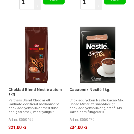
-
-
Choklad Blend Nestlé autom
Cacaomix Nestlé 1kg.
1kg
Partners Blend Choc är ett
Chokladdrycken Nestlé Cacao Mix.
Fairtrade-certifierat mellanmörkt
Cacao Mix är ett snabblösligt
chokladdryckspulver med rund
chokladdryckspulver gjort på 14%
och god smak, med tydliga t...
kakao som fungerar li...
Art nr. 8550465
Art nr. 8550470
321,00 kr
234,00 kr