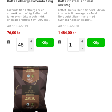
Kaffe Löfbergs Fazenda 125g
Kaffe Chefs Blend mal
48x125g
Fazenda från Löfbergs är ett
Kaffet Chef?s Blend Special Edition
smakrikt och nötigt kaffe med
är speciellt framtaget av Arvid
toner av smörkola och mörk
Nordquist tillsammans med
choklad. Framställt av 100% ara...
Svenska Kocklandslaget....
Art nr. 8565519
Art nr. 8565800
76,00 kr
1 484,00 kr
+
+
Köp
Köp
-
-