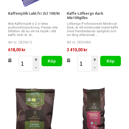
Kaffemjölk Lakt.fri 2cl 100/kt
Kaffe Löfbergs dark
60x100gEko
Arla Kaffemjölk à 2 cl tetra
Löfbergs Professionell Mörkrost
portionsförpackning. Passar alla
Dark, är ett mörkrostat malet kaffe
tillfällen då du vill ha mjölk i ditt
med framträdande syrlighet och
kaffe eller te. N...
en lång eftersmak....
Art nr. 2829613
Art nr. 2829456
618,00 kr
3 410,00 kr
+
+
Köp
Köp
-
-