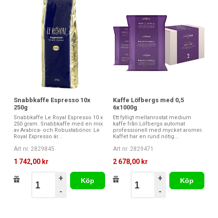
Snabbkaffe Espresso 10x
Kaffe Löfbergs med 0,5
250g
6x1000g
Snabbkaffe Le Royal Espresso 10 x
Ett fylligt mellanrostat medium
250 gram. Snabbkaffe med en mix
kaffe från Löfbergs automat
av Arabica- och Robustabönor. Le
professionell med mycket aromer.
Royal Expresso är...
Kaffet har en rund nötig...
Art nr. 2829845
Art nr. 2829471
1 742,00 kr
2 678,00 kr
+
+
Köp
Köp
-
-