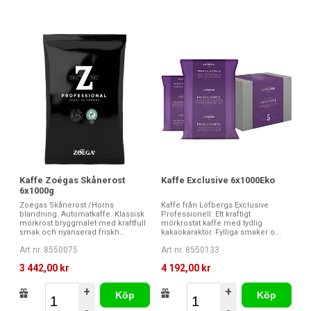
Kaffe Zoégas Skånerost
Kaffe Exclusive 6x1000Eko
6x1000g
Zoégas Skånerost /Horns
Kaffe från Löfbergs Exclusive
blandning. Automatkaffe. Klassisk
Professionell. Ett kraftigt
mörkrost bryggmalet med kraftfull
mörkrostat kaffe med tydlig
smak och nyanserad friskh...
kakaokaraktör. Fylliga smaker o...
Art nr. 8550075
Art nr. 8550133
3 442,00 kr
4 192,00 kr
+
+
Köp
Köp
-
-