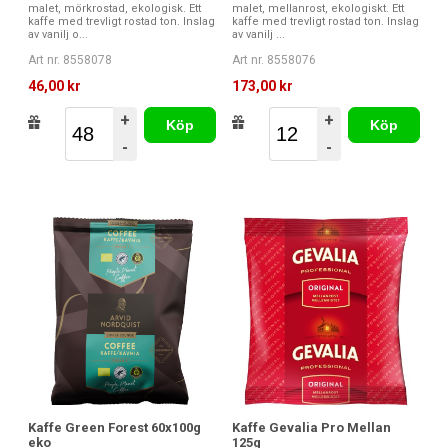
malet, mörkrostad, ekologisk. Ett
malet, mellanrost, ekologiskt. Ett
kaffe med trevligt rostad ton. Inslag
kaffe med trevligt rostad ton. Inslag
av vanilj o...
av vanilj ...
Art nr. 8558078
Art nr. 8558076
46,00 kr
173,00 kr
+
+
Köp
Köp
-
-
Kaffe Green Forest 60x100g
Kaffe Gevalia Pro Mellan
eko
125g