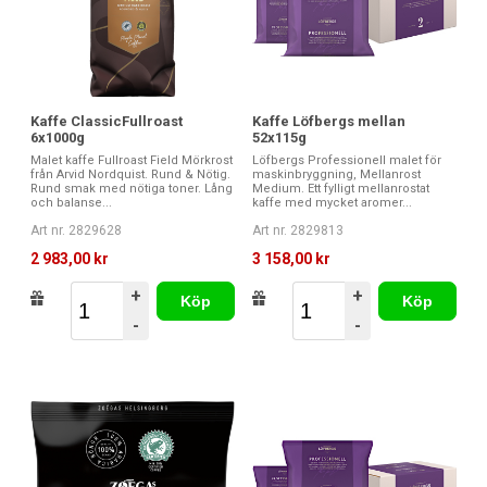
Kaffe ClassicFullroast
Kaffe Löfbergs mellan
6x1000g
52x115g
Malet kaffe Fullroast Field Mörkrost
Löfbergs Professionell malet för
från Arvid Nordquist. Rund & Nötig.
maskinbryggning, Mellanrost
Rund smak med nötiga toner. Lång
Medium. Ett fylligt mellanrostat
och balanse...
kaffe med mycket aromer...
Art nr. 2829628
Art nr. 2829813
2 983,00 kr
3 158,00 kr
+
+
Köp
Köp
-
-