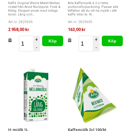
Kaffe Original Blend Malet Mellan
Arla Kaffemjölk à 2 cl tetra
rostat från Arvid Nordquist. Frisk &
portionsförpackning. Passar alla
Nötig. Elegant smak med nötiga
tillfällen då du vill ha mjölk i ditt
toner. Lång och...
kaffe eller te. N...
Art nr. 2829506
Art nr. 2829605
2 958,00 kr
163,00 kr
+
+
Köp
Köp
-
-
H-mjölk 1L
Kaffemjölk 2cl 100/kt