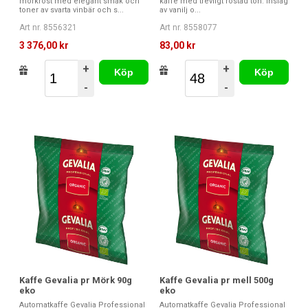
mörkrost med elegant smak och
kaffe med trevligt rostad ton. Inslag
toner av svarta vinbär och s...
av vanilj o...
Art nr. 8556321
Art nr. 8558077
3 376,00 kr
83,00 kr
+
+
Köp
Köp
-
-
Kaffe Gevalia pr Mörk 90g
Kaffe Gevalia pr mell 500g
eko
eko
Automatkaffe Gevalia Professional
Automatkaffe Gevalia Professional