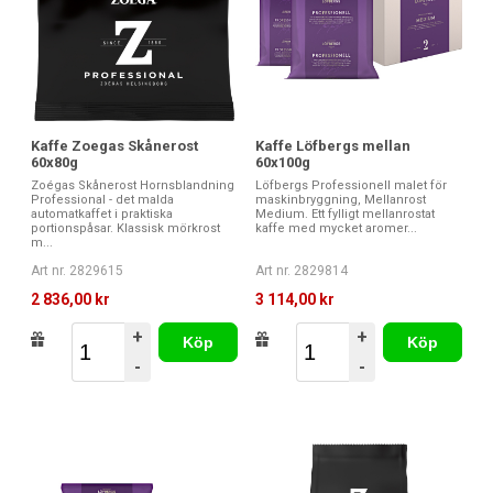
Kaffe Zoegas Skånerost
Kaffe Löfbergs mellan
60x80g
60x100g
Zoégas Skånerost Hornsblandning
Löfbergs Professionell malet för
Professional - det malda
maskinbryggning, Mellanrost
automatkaffet i praktiska
Medium. Ett fylligt mellanrostat
portionspåsar. Klassisk mörkrost
kaffe med mycket aromer...
m...
Art nr. 2829615
Art nr. 2829814
2 836,00 kr
3 114,00 kr
+
+
Köp
Köp
-
-