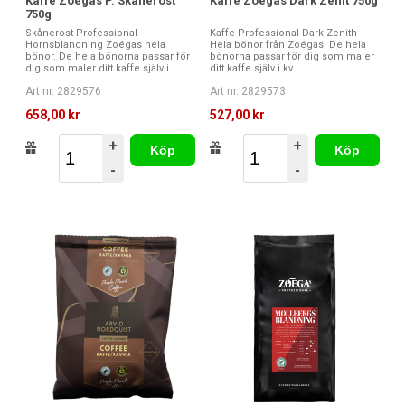
Kaffe Zoegas P. Skånerost
Kaffe Zoegas Dark Zenit 750g
750g
Skånerost Professional
Kaffe Professional Dark Zenith
Hornsblandning Zoégas hela
Hela bönor från Zoégas. De hela
bönor. De hela bönorna passar för
bönorna passar för dig som maler
dig som maler ditt kaffe själv i ...
ditt kaffe själv i kv...
Art nr. 2829576
Art nr. 2829573
658,00 kr
527,00 kr
+
+
Köp
Köp
-
-