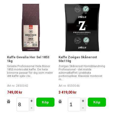
Kaffe Gevalia Her Sel 1853
Kaffe Zoégas Skånerost
1kg
50x110g
Gevalia Professional Hela Bönor
Zoégas Skånerost Hornsblandning
1853 mörkrostat kaffe. De hela
Professional - det malda
bönorna passar för dig som maler
automatkaffet i praktiska
ditt kaffe själv i kv...
portionspåsar. Klassisk mörkrost
m...
Art nr. 2830042
Art nr. 8550046
749,00 kr
3 419,00 kr
+
+
Köp
Köp
-
-