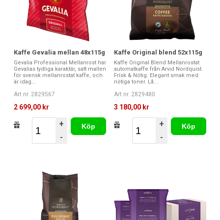
Kaffe Gevalia mellan 48x115g
Kaffe Original blend 52x115g
Gevalia Professional Mellanrost har
Kaffe Original Blend Mellanrostat
Gevalias tydliga karaktär, satt mallen
automatkaffe från Arvid Nordquist.
för svensk mellanrostat kaffe, och
Frisk & Nötig. Elegant smak med
är idag...
nötiga toner. Lå...
Art nr. 2829567
Art nr. 2829480
2 699,00 kr
3 180,00 kr
+
+
Köp
Köp
-
-