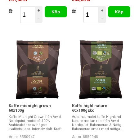
+
+
Köp
Köp
-
-
Kaffe midnight grown
Kaffe highl nature
60x100g
60x100gEko
Kaffe Midnight Grown från Arvid
Automat malet kaffe Highland
Nordquist, rostat på 100%
Nature mellan rost från Arvid
Arabicabönor av högsta
Nordquist. Balanserad & Nötig.
kvalitetsklass. Intensiv doft. Kraft...
Balanserad smak med nötiga ...
Art nr. 8550947
Art nr. 8550948