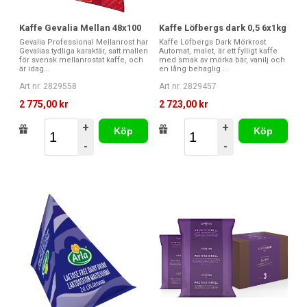
Kaffe Gevalia Mellan 48x100
Kaffe Löfbergs dark 0,5 6x1kg
Gevalia Professional Mellanrost har
Kaffe Löfbergs Dark Mörkrost
Gevalias tydliga karaktär, satt mallen
Automat, malet, är ett fylligt kaffe
för svensk mellanrostat kaffe, och
med smak av mörka bär, vanilj och
är idag...
en lång behaglig ...
Art nr. 2829558
Art nr. 2829457
2 775,00 kr
2 723,00 kr
+
+
Köp
Köp
-
-