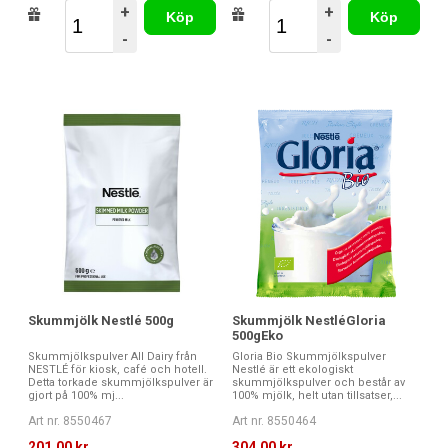
+
+
Köp
Köp
-
-
Skummjölk Nestlé 500g
Skummjölk NestléGloria
500gEko
Skummjölkspulver All Dairy från
Gloria Bio Skummjölkspulver
NESTLÉ för kiosk, café och hotell.
Nestlé är ett ekologiskt
Detta torkade skummjölkspulver är
skummjölkspulver och består av
gjort på 100% mj...
100% mjölk, helt utan tillsatser,...
Art nr. 8550467
Art nr. 8550464
201,00 kr
304,00 kr