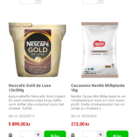
Nescafé Gold de Luxe
Cacaomix Nestlé Milkytaste
12x250g
1kg
Automatkaffe Nescafé Gold Instant.
Nestlé Cacao Mix Milky taste är en
En svart mellanrostad kopp kaffe
chokladdryck med en mer vuxen
som doftar lika underbart som det
profil. Detta chokladpulver har en
smakar. Sofisti...
smak av choklad s...
Art nr. 8550874
Art nr. 8550469
5 899,00 kr
213,00 kr
+
+
Köp
Köp