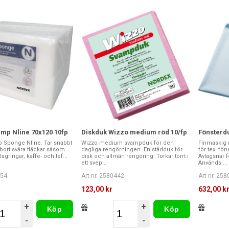
mp Nline 70x120 10fp
Diskduk Wizzo medium röd 10/fp
Fönsterd
 Sponge Nline. Tar snabbt
Wizzo medium svampduk för den
Finmaskig 
 bort svåra fläckar såsom
dagliga rengörningen. En städduk för
för tex. fö
lagringar, kaffe- och tef...
disk och allmän rengöring. Torkar torrt i
Avlägsnar f
ett svep...
Används ...
254
Art nr. 2580442
Art nr. 25
123,00 kr
632,00 k
+
+
Köp
Köp
-
-