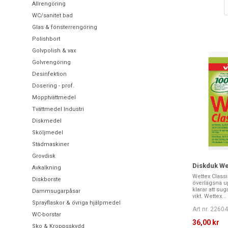
Allrengöring
WC/sanitet bad
Glas & fönsterrengöring
Polishbort
Golvpolish & vax
Golvrengöring
Desinfektion
Dosering - prof.
Mopptvättmedel
Tvättmedel Industri
Diskmedel
Sköljmedel
Städmaskiner
Grovdisk
Diskduk Wet
Avkalkning
Wettex Class
Diskborste
överlägsna 
klarar att sug
Dammsugarpåsar
vikt. Wettex...
Sprayflaskor & övriga hjälpmedel
Art nr. 2260
WC-borstar
36,00 kr
Sko & Kroppsskydd