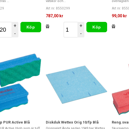
as ...
vätskor och...
överlägsen.
129
Art nr. 8550299
Art nr. 85
787,00 kr
99,00 kr
+
+
Köp
Köp
-
-
 PUR Active Blå
Diskduk Wettex Orig 10/fp Blå
Reng.sva
R Active High som är tuff
Originalet! Ända sedan 1949 har Wettex
Skursvamp 