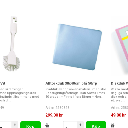
Vit
Alltorkduk 38x40cm blå 50/fp
Diskduk W
ed skrapvingar.
Städduk av nonwoven-material med stor
Wizzo med
 med upphängningskrok.
uppsugningsförmåga. Kan tvättas i max
dagliga re
 änvänds tillsammans med
60 grader. -- Finns i flera färger -- Non...
disk och al
ch di...
ett svep...
249
Art nr. 2580323
Art nr. 25
299,00 kr
49,00 kr
+
+
Köp
Köp