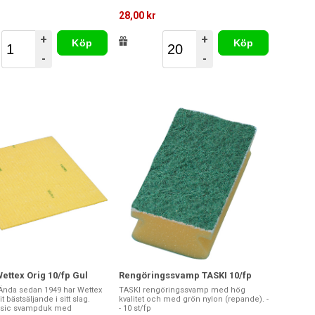
r
28,00 kr
+
+
Köp
Köp
-
-
ettex Orig 10/fp Gul
Rengöringssvamp TASKI 10/fp
 Ända sedan 1949 har Wettex
TASKI rengöringssvamp med hög
t bästsäljande i sitt slag.
kvalitet och med grön nylon (repande). -
ssic svampduk med
- 10 st/fp