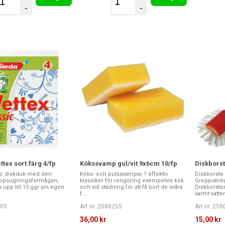
-
-
tex sort.färg 4/fp
Kökssvamp gul/vit 9x6cm 10/fp
Diskbors
ic diskduk med den
Köks- och putssvampar ? effektiv
Diskborste
uppsugningsförmågan,
klassiker för rengöring exempelvis kök.
Greppvänl
a upp till 15 ggr sin egen
och vid städning för att få bort de svåra
Diskborste
f...
varmt vatten
405
Art nr. 2580255
Art nr. 25
36,00 kr
15,00 kr