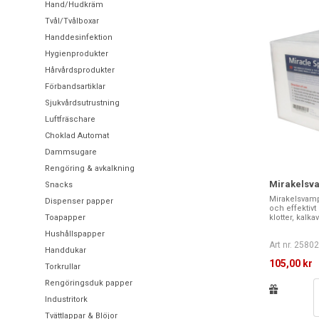
Hand/Hudkräm
Tvål/Tvålboxar
Handdesinfektion
Hygienprodukter
Hårvårdsprodukter
Förbandsartiklar
Sjukvårdsutrustning
Luftfräschare
Choklad Automat
Dammsugare
Rengöring & avkalkning
Mirakelsva
Snacks
Mirakelsvamp
Dispenser papper
och effektivt
Toapapper
klotter, kalkav
Hushållspapper
Art nr. 2580
Handdukar
105,00 kr
Torkrullar
Rengöringsduk papper
Industritork
Tvättlappar & Blöjor