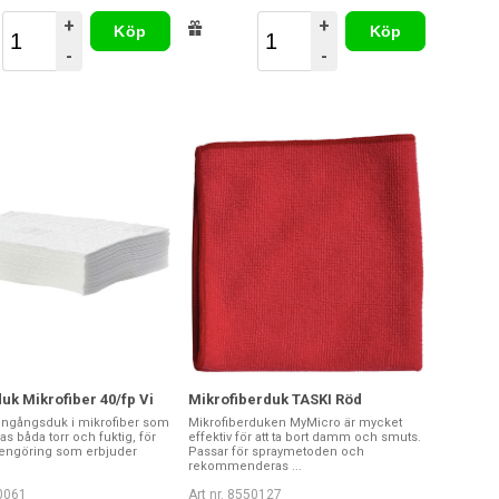
+
+
Köp
Köp
-
-
k Mikrofiber 40/fp Vi
Mikrofiberduk TASKI Röd
ngångsduk i mikrofiber som
Mikrofiberduken MyMicro är mycket
s båda torr och fuktig, för
effektiv för att ta bort damm och smuts.
rengöring som erbjuder
Passar för spraymetoden och
rekommenderas ...
50061
Art nr. 8550127