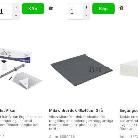
+
+
Köp
Köp
-
-
kit Vikan
Mikrofiberduk 40x40cm Grå
Engångsdu
t från Vikan Ergoclean kan
Vikan Microfiberduk är idealisk för
Taskisum e
rengöring i ett antal
rengöring och polering av högglansiga
kan använda
m fönster, speglar och
material som t.ex. glas, speglar,
hygienisk 
rostfritt...
fördelar...
014
Art nr. 8550016
Art nr. 85