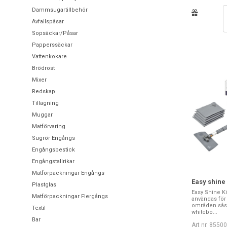
Dammsugartillbehör
Avfallspåsar
Sopsäckar/Påsar
Papperssäckar
Vattenkokare
Brödrost
Mixer
Redskap
Tillagning
Muggar
Matförvaring
Sugrör Engångs
Engångsbestick
Engångstallrikar
Matförpackningar Engångs
Easy shine 
Plastglas
Easy Shine Ki
Matförpackningar Flergångs
användas för 
områden såso
Textil
whitebo...
Bar
Art nr. 8550