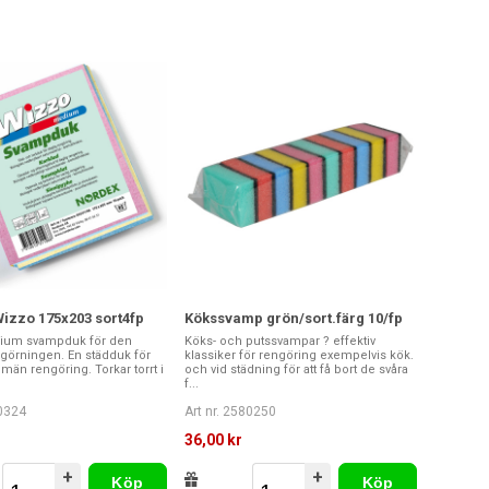
izzo 175x203 sort4fp
Kökssvamp grön/sort.färg 10/fp
ium svampduk för den
Köks- och putssvampar ? effektiv
ngörningen. En städduk för
klassiker för rengöring exempelvis kök.
lmän rengöring. Torkar torrt i
och vid städning för att få bort de svåra
f...
80324
Art nr. 2580250
36,00 kr
+
+
Köp
Köp