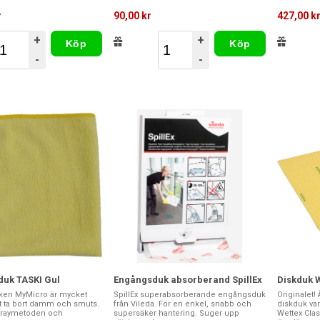
r
90,00 kr
427,00 k
+
+
Köp
Köp
-
-
duk TASKI Gul
Engångsduk absorberand SpillEx
Diskduk W
ken MyMicro är mycket
SpillEx superabsorberande engångsduk
Originalet!
att ta bort damm och smuts.
från Vileda. För en enkel, snabb och
diskduk vari
praymetoden och
supersäker hantering. Suger upp
Wettex Cla