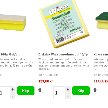
0/fp Gul/Vit
Diskduk Wizzo medium gul 10/fp
Kökssvam
tssvampar ? effektiv
Wizzo medium svampduk för den
Köks- och p
 rengöring exempelvis kök.
dagliga rengörningen. En städduk för
klassiker f
ng för att få bort de svåra
disk och allmän rengöring. Torkar torrt i
och vid städ
ett svep...
f...
253
Art nr. 2580445
Art nr. 25
123,00 kr
114,00 k
+
+
Köp
Köp
-
-