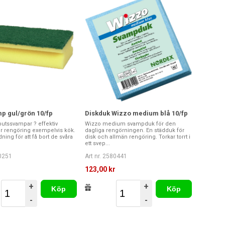
p gul/grön 10/fp
Diskduk Wizzo medium blå 10/fp
utssvampar ? effektiv
Wizzo medium svampduk för den
ör rengöring exempelvis kök.
dagliga rengörningen. En städduk för
ning för att få bort de svåra
disk och allmän rengöring. Torkar torrt i
ett svep...
80251
Art nr. 2580441
r
123,00 kr
+
+
Köp
Köp
-
-