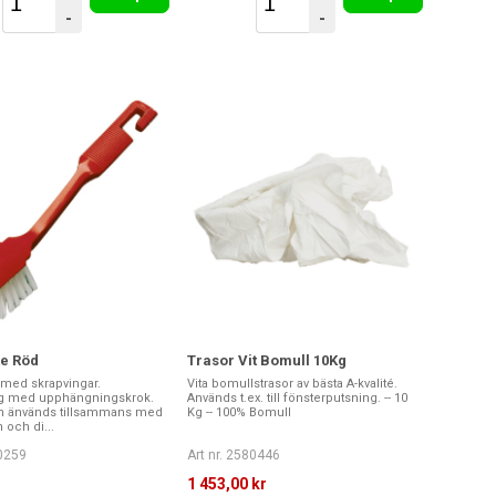
-
-
te Röd
Trasor Vit Bomull 10Kg
 med skrapvingar.
Vita bomullstrasor av bästa A-kvalité.
ig med upphängningskrok.
Används t.ex. till fönsterputsning. -- 10
n änvänds tillsammans med
Kg -- 100% Bomull
 och di...
80259
Art nr. 2580446
1 453,00 kr