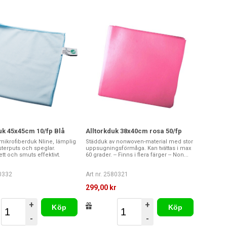
uk 45x45cm 10/fp Blå
Alltorkduk 38x40cm rosa 50/fp
mikrofiberduk Nline, lämplig
Städduk av nonwoven-material med stor
nsterputs och speglar.
uppsugningsförmåga. Kan tvättas i max
ett och smuts effektivt.
60 grader. -- Finns i flera färger -- Non...
80332
Art nr. 2580321
r
299,00 kr
+
+
Köp
Köp
-
-