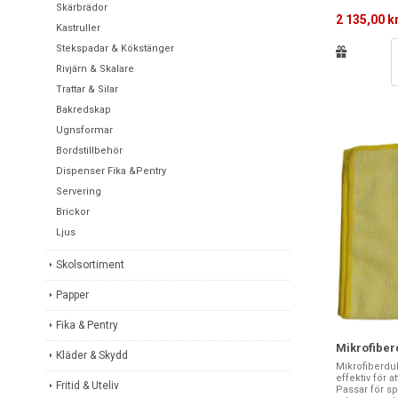
Skärbrädor
2 135,00 k
Kastruller
Stekspadar & Kökstänger
Rivjärn & Skalare
Trattar & Silar
Bakredskap
Ugnsformar
Bordstillbehör
Dispenser Fika &Pentry
Servering
Brickor
Ljus
Skolsortiment
Papper
Fika & Pentry
Mikrofiber
Kläder & Skydd
Mikrofiberdu
effektiv för 
Fritid & Uteliv
Passar för s