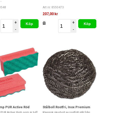
..
50548
Art nr. 8550473
207,00 kr
+
+
Köp
Köp
-
-
mp PUR Active Röd
Stålboll Rostfri, Inox Premium
PUR Active High som är tuff
Klassisk skurboll av rostfritt stål från