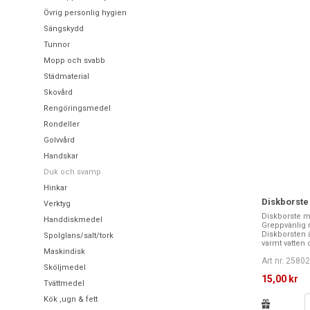
Övrig personlig hygien
Sängskydd
Tunnor
Mopp och svabb
Städmaterial
Skovård
Rengöringsmedel
Rondeller
Golvvård
Handskar
Duk och svamp
Hinkar
Diskborste 
Verktyg
Diskborste m
Handdiskmedel
Greppvänlig
Diskborsten
Spolglans/salt/tork
varmt vatten o
Maskindisk
Art nr. 2580
Sköljmedel
15,00 kr
Tvättmedel
Kök ,ugn & fett