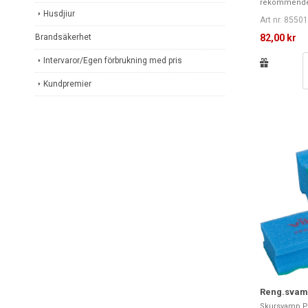
rekommender
Husdjiur
Art nr. 8550
Brandsäkerhet
82,00 kr
Intervaror/Egen förbrukning med pris
Kundpremier
Reng.svamp
Skursvamp PU