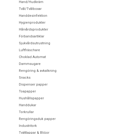
Hand/Hudkräm
Tvål/Tvålboxar
Handdesinfektion
Hygienprodukter
Hårvårdsprodukter
Förbandsartiklar
Sjukvårdsutrustning
Luftfräschare
Choklad Automat
Dammsugare
Rengöring & avkalkning
Snacks
Dispenser papper
Toapapper
Hushållspapper
Handdukar
Torkrullar
Rengöringsduk papper
Industritork
Tvättlappar & Blöjor