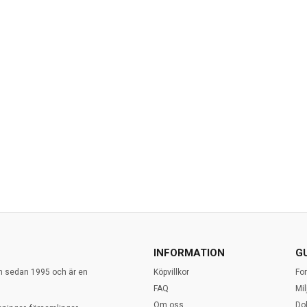
INFORMATION
G
en sedan 1995 och är en
Köpvillkor
Fo
FAQ
Mi
Om oss
Do