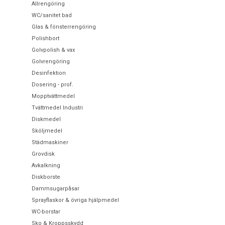
Allrengöring
WC/sanitet bad
Glas & fönsterrengöring
Polishbort
Golvpolish & vax
Golvrengöring
Desinfektion
Dosering - prof.
Mopptvättmedel
Tvättmedel Industri
Diskmedel
Sköljmedel
Städmaskiner
Grovdisk
Avkalkning
Diskborste
Dammsugarpåsar
Sprayflaskor & övriga hjälpmedel
WC-borstar
Sko & Kroppsskydd