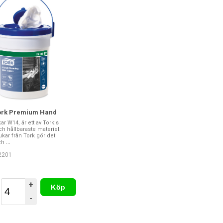
ork Premium Hand
ar W14, är ett av Tork:s
ch hållbaraste materiel.
kar från Tork gör det
 ...
22201
r
+
Köp
-