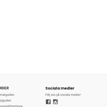
Sociala medier
UIDER
rmatguiden
Följ oss på sociala medier!
ljöguiden
kumentförstörare