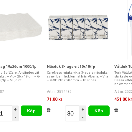
6lag 19x26cm 1000/fp
Näsduk 3-lags vit 10x10/fp
Våtduk T
pp SoftCare. Användes våt
CareNess mjuka vikta 3-lagers näsdukar
Tork Våtduk
tat. -- Vit -- 26 x 19 cm -- 6-
av nyfiber i fickformat från Abena. -- Vita
starkaste o
t/fp -- Miljöinf...
-- Mått: 210 x 207 mm -- 10 st näs...
Dessa våtdu
bekvämt och
487
Art nr. 2514485
Art nr. 25
r
71,00 kr
451,00 k
+
+
Köp
Köp
-
-