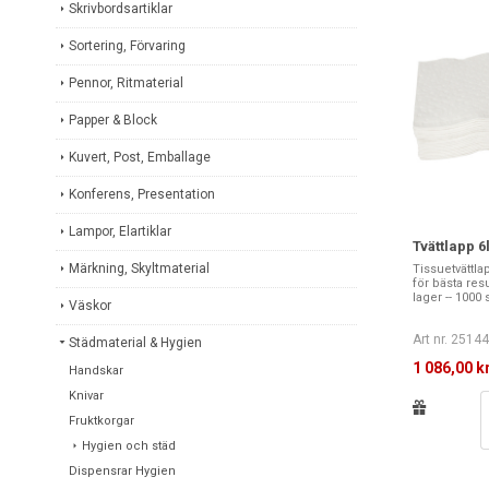
Skrivbordsartiklar
Sortering, Förvaring
Pennor, Ritmaterial
Papper & Block
Kuvert, Post, Emballage
Konferens, Presentation
Lampor, Elartiklar
Tvättlapp 
Märkning, Skyltmaterial
Tissuetvättla
för bästa resul
lager -- 1000 s
Väskor
Art nr. 2514
Städmaterial & Hygien
1 086,00 k
Handskar
Knivar
Fruktkorgar
Hygien och städ
Dispensrar Hygien