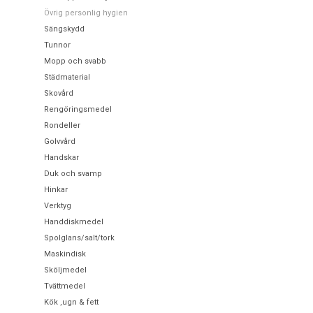
Övrig personlig hygien
Sängskydd
Tunnor
Mopp och svabb
Städmaterial
Skovård
Rengöringsmedel
Rondeller
Golvvård
Handskar
Duk och svamp
Hinkar
Verktyg
Handdiskmedel
Spolglans/salt/tork
Maskindisk
Sköljmedel
Tvättmedel
Kök ,ugn & fett