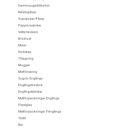
Dammsugartillbehör
Avfallspåsar
Sopsäckar/Påsar
Papperssäckar
Vattenkokare
Brödrost
Mixer
Redskap
Tillagning
Muggar
Matförvaring
Sugrör Engångs
Engångsbestick
Engångstallrikar
Matförpackningar Engångs
Plastglas
Matförpackningar Flergångs
Textil
Bar